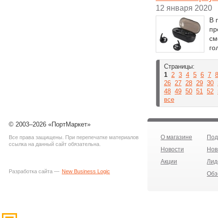
12 января 2020
В 
пр
см
го
Страницы:
1
2
3
4
5
6
7
26
27
28
29
30
48
49
50
51
52
все
© 2003–2026 «ПортМаркет»
О магазине
Под
Все права защищены. При перепечатке материалов
ссылка на данный сайт обязательна.
Новости
Нов
Акции
Лид
Разработка сайта —
New Business Logic
Обз