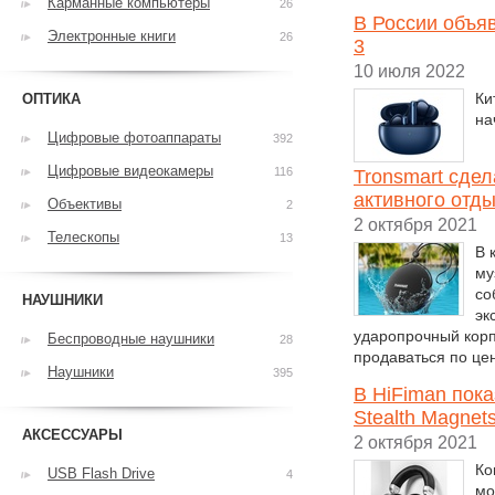
Карманные компьютеры
26
В России объяв
Электронные книги
26
3
10 июля 2022
Ки
ОПТИКА
на
Цифровые фотоаппараты
392
Цифровые видеокамеры
116
Tronsmart сдел
активного отд
Объективы
2
2 октября 2021
Телескопы
13
В 
му
со
НАУШНИКИ
эк
ударопрочный корпу
Беспроводные наушники
28
продаваться по це
Наушники
395
В HiFiman пок
Stealth Magnet
АКСЕССУАРЫ
2 октября 2021
Ко
USB Flash Drive
4
мо