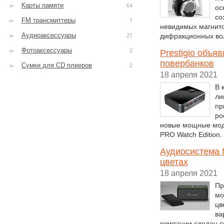
Карты памяти
64
ос
со
FM трансмиттеры
7
невидимых магнито
Аудиоаксессуары
дифракционных вол
27
Фотоаксессуары
2
Prestigio объя
повербанков
Сумки для CD плееров
2
18 апреля 2021
В 
ли
пр
ро
новые мощные моде
PRO Watch Edition.
Аудиосистема 
цветах
18 апреля 2021
Пр
мо
цв
ва
компании сделан с