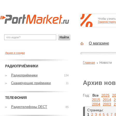
Чтобы узнать
Зарегистриру
Найти
О магазине
Акции и скидки
Главная
Новости
РАДИОПРИЁМНИКИ
Радиоприёмники
134
Архив нов
Сканирующие приёмники
11
Год:
Все
2025
2
ТЕЛЕФОНИЯ
2015
2014
2
2004
2003
2
Радиотелефоны DECT
85
Страницы:
1
2
3
4
5
6
7