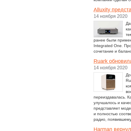
Alluxity предс
14 ноября 2020
Да
ка
те
ранее были примен
Integrated One. П
сочетание и балан
Ruark обновил
14 ноября 2020
До
Ru
ко
во
переиздавалась. К
улучшалось и качес
представляет моде
и полностью соотв
радио, появившемус
Harman вернул