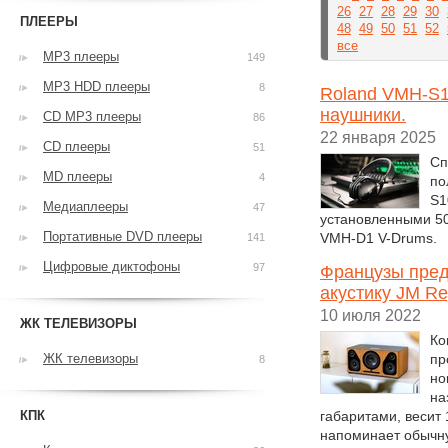
26
27
28
29
30
ПЛЕЕРЫ
48
49
50
51
52
все
MP3 плееры
149
MP3 HDD плееры
8
Roland VMH-S1
наушники.
CD MP3 плееры
86
22 января 2025
CD плееры
51
Сп
MD плееры
4
по
S1
Медиаплееры
47
установленными 50
Портативные DVD плееры
VMH-D1 V-Drums.
141
Цифровые диктофоны
97
Французы пред
акустику JM R
10 июля 2022
ЖК ТЕЛЕВИЗОРЫ
Ко
ЖК телевизоры
пр
8
но
на
КПК
габаритами, весит
напоминает обычну