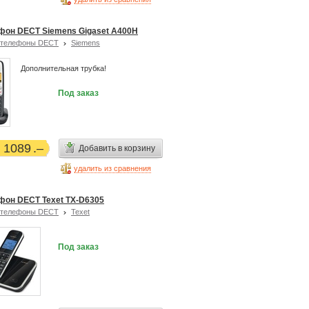
фон DECT Siemens Gigaset A400H
отелефоны DECT
Siemens
Дополнительная трубка!
Под заказ
1089
Добавить в корзину
удалить из сравнения
фон DECT Texet TX-D6305
отелефоны DECT
Texet
Под заказ