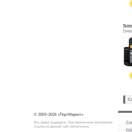
Теле
Ради
Ст
© 2003–2026 «ПортМаркет»
О м
Все права защищены. При перепечатке материалов
ссылка на данный сайт обязательна.
Нов