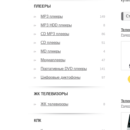
купи
ПЛЕЕРЫ
Ст
MP3 плееры
149
MP3 HDD плееры
8
Теле
CD MP3 плееры
86
Ради
CD плееры
51
MD плееры
4
Медиаплееры
47
Портативные DVD плееры
141
Цифровые диктофоны
97
ЖК ТЕЛЕВИЗОРЫ
Теле
ЖК телевизоры
8
Ради
КПК