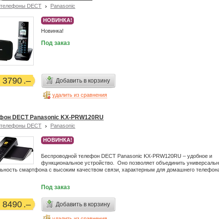
отелефоны DECT
Panasonic
НОВИНКА!
Новинка!
Под заказ
3790
Добавить в корзину
удалить из сравнения
фон DECT Panasonic KX-PRW120RU
отелефоны DECT
Panasonic
НОВИНКА!
Беспроводной телефон DECT Panasonic KX-PRW120RU – удобное и
функциональное устройство. Оно позволяет объединить универсальн
ьность смартфона с высоким качеством связи, характерным для домашнего телефон
Под заказ
8490
Добавить в корзину
удалить из сравнения