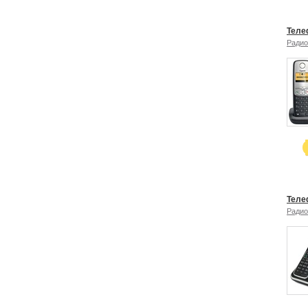
Теле
Ради
Теле
Ради