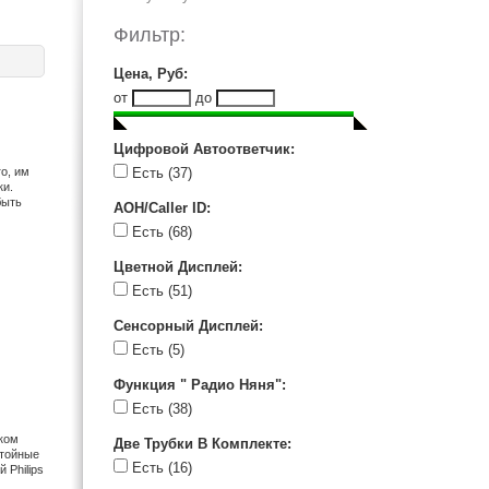
Фильтр:
Цена, Руб
:
от
до
Цифровой Автоответчик
:
о, им
Есть
(37)
ки.
быть
АОН/Caller ID
:
Есть
(68)
Цветной Дисплей
:
Есть
(51)
Сенсорный Дисплей
:
Есть
(5)
Функция " Радио Няня"
:
Есть
(38)
ком
Две Трубки В Комплекте
:
стойные
Есть
(16)
 Philips