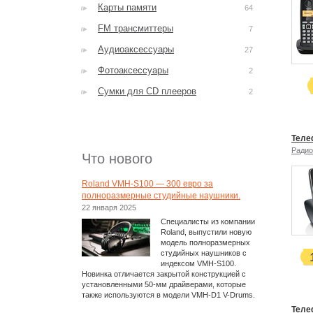
Карты памяти
64
FM трансмиттеры
7
Аудиоаксессуары
27
Фотоаксессуары
2
Сумки для CD плееров
2
Теле
Ради
Что нового
Roland VMH-S100 — 300 евро за
полноразмерные студийные наушники.
22 января 2025
Специалисты из компании
Roland, выпустили новую
модель полноразмерных
студийных наушников с
индексом VMH-S100.
Новинка отличается закрытой конструкцией с
установленными 50-мм драйверами, которые
также используются в модели VMH-D1 V-Drums.
Теле