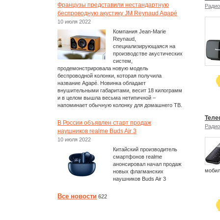
Французы представили нестандартную
Ради
беспроводную акустику JM Reynaud Agapé
10 июля 2022
Компания Jean-Marie
Reynaud,
специализирующаяся на
производстве акустических
систем,
продемонстрировала новую модель
беспроводной колонки, которая получила
название Agapé. Новинка обладает
внушительными габаритами, весит 18 килограмм
и в целом вышла весьма нетипичной –
напоминает обычную колонку для домашнего ТВ.
Теле
В России объявлен старт продаж
Ради
наушников realme Buds Air 3
10 июля 2022
Китайский производитель
смартфонов realme
анонсировал начал продаж
мобил
новых флагманских
наушников Buds Air 3
Все новости
622