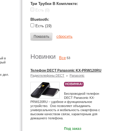
Три Трубки В Комплекте
:
Есть
(0)
Bluetooth
:
Есть
(19)
сбросить
Показать
Новинки
Все
53
ый в
орый
Телефон DECT Panasonic KX-PRW120RU
х дел.
Радиотелефоны DECT
Panasonic
НОВИНКА!
Беспроводной телефон
DECT Panasonic KX-
PRW120RU – удобное и функциональное
устройство. Оно позволяет объединить
универсальность и мобильность смартфона с
высоким качеством связи, характерным для
домашнего телефона.
Под заказ