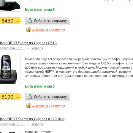
Есть в наличии
5
6450
Добавить в корзину
удалить из сравнения
фон DECT Siemens Gigaset C610
отелефоны DECT
Siemens
Компания Gigaset разработала очередной практичный телефон, удобн
эксплуатации и очень качественный. Это модель C610 –телефон, кот
добавит комфортных ощущений в любой дом. Модуль громкой связи с
технологией HSP™, в комплекте с беспроводной гарнитурой, позволит
активным абонентам вести разговоры не оставляя ни на секунду, свои
Есть в наличии
3
8190
Добавить в корзину
удалить из сравнения
фон DECT Siemens Gigaset A220 Duo
отелефоны DECT
Siemens
Новинка! 2 трубки