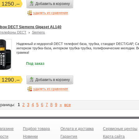
1250
Добавить в корзину
удалить из сравнения
фон DECT Siemens Gigaset AL140
отелефоны DECT
Siemens
Надежный и недорогой DECT телефон! база, трубка, стандарт DECT/GAP, Call
интерком трубка-база, интерком трубка-трубка, полифонические мелодии. В
грамма!
Под заказ
1290
Добавить в корзину
удалить из сравнения
раницы:
1
2
3
4
5
6
7
8
9
»
все
агазине
Подбор товара
Оплата и доставка
Сервисные центры
ости
Новинки
Гарантия
Карта сайта