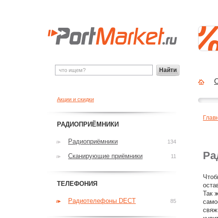
Найти
О
Акции и скидки
Глав
РАДИОПРИЁМНИКИ
Радиоприёмники
134
Ра
Сканирующие приёмники
11
Чтоб
ТЕЛЕФОНИЯ
оста
Так 
Радиотелефоны DECT
85
само
свяж