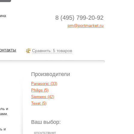
ина
8 (495) 799-20-92
pm@portmarket.ru
онтакты
Cравнить: 5 товаров
Производители
Panasonic (33)
Philips (5)
Siemens (42)
Texet (5)
ль и
рами.
Ваш выбор:
ь и