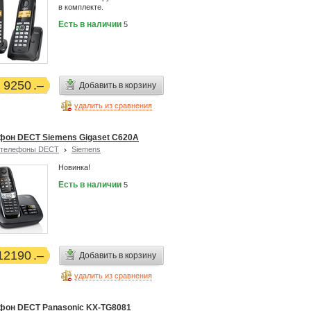
в комплекте.
Есть в наличии
5
9250
Добавить в корзину
удалить из сравнения
фон DECT Siemens Gigaset C620A
отелефоны DECT
Siemens
Новинка!
Есть в наличии
5
12190
Добавить в корзину
удалить из сравнения
фон DECT Panasonic KX-TG8081