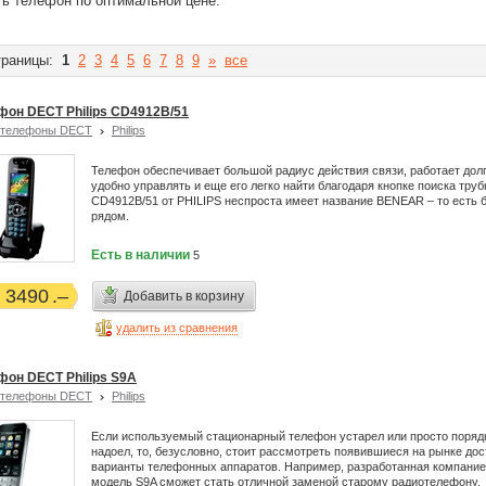
ть телефон по оптимальной цене.
раницы:
1
2
3
4
5
6
7
8
9
»
все
фон DECT Philips CD4912B/51
отелефоны DECT
Philips
Телефон обеспечивает большой радиус действия связи, работает долг
удобно управлять и еще его легко найти благодаря кнопке поиска труб
CD4912B/51 от PHILIPS неспроста имеет название BENEAR – то есть 
рядом.
Есть в наличии
5
3490
Добавить в корзину
удалить из сравнения
фон DECT Philips S9A
отелефоны DECT
Philips
Если используемый стационарный телефон устарел или просто поряд
надоел, то, безусловно, стоит рассмотреть появившиеся на рынке до
варианты телефонных аппаратов. Например, разработанная компанией
модель S9A сможет стать отличной заменой старому радиотелефону.