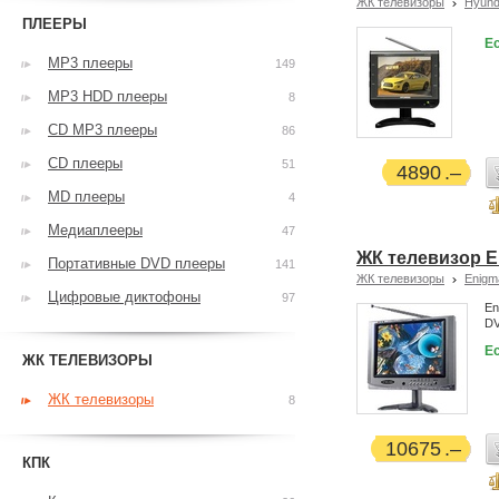
ЖК телевизоры
Hyund
ПЛЕЕРЫ
Ес
MP3 плееры
149
MP3 HDD плееры
8
CD MP3 плееры
86
CD плееры
51
4890
MD плееры
4
Медиаплееры
47
ЖК телевизор E
Портативные DVD плееры
141
ЖК телевизоры
Enigm
Цифровые диктофоны
97
En
DV
Ес
ЖК ТЕЛЕВИЗОРЫ
ЖК телевизоры
8
10675
КПК