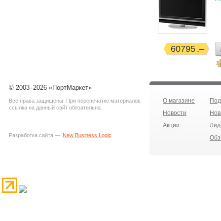
60795
© 2003–2026 «ПортМаркет»
О магазине
Под
Все права защищены. При перепечатке материалов
ссылка на данный сайт обязательна.
Новости
Нов
Акции
Лид
Разработка сайта —
New Business Logic
Обз