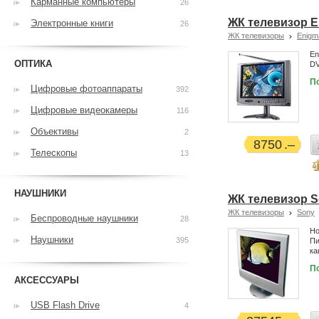
Карманные компьютеры
26
ЖК телевизор E
Электронные книги
26
ЖК телевизоры
Enigm
En
ОПТИКА
DV
П
Цифровые фотоаппараты
392
Цифровые видеокамеры
116
Объективы
2
8750
Телескопы
13
НАУШНИКИ
ЖК телевизор S
ЖК телевизоры
Sony
Беспроводные наушники
28
Но
Наушники
395
Пи
ка
П
АКСЕССУАРЫ
USB Flash Drive
4