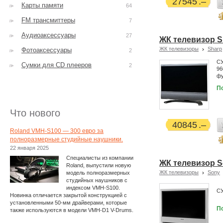
27545
Карты памяти
64
FM трансмиттеры
7
Аудиоаксессуары
27
ЖК телевизор S
ЖК телевизоры
Sharp
Фотоаксессуары
2
СУ
Сумки для CD плееров
2
96
фу
П
Что нового
40845
Roland VMH-S100 — 300 евро за
полноразмерные студийные наушники.
22 января 2025
Специалисты из компании
ЖК телевизор 
Roland, выпустили новую
ЖК телевизоры
Sony
модель полноразмерных
студийных наушников с
индексом VMH-S100.
С
Новинка отличается закрытой конструкцией с
установленными 50-мм драйверами, которые
П
также используются в модели VMH-D1 V-Drums.