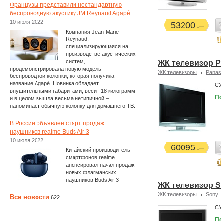
Французы представили нестандартную
беспроводную акустику JM Reynaud Agapé
10 июля 2022
53200
Компания Jean-Marie
Reynaud,
специализирующаяся на
производстве акустических
систем,
ЖК телевизор P
продемонстрировала новую модель
ЖК телевизоры
Panas
беспроводной колонки, которая получила
название Agapé. Новинка обладает
С
внушительными габаритами, весит 18 килограмм
П
и в целом вышла весьма нетипичной –
напоминает обычную колонку для домашнего ТВ.
В России объявлен старт продаж
наушников realme Buds Air 3
10 июля 2022
60095
Китайский производитель
смартфонов realme
анонсировал начал продаж
новых флагманских
наушников Buds Air 3
ЖК телевизор 
ЖК телевизоры
Sony
Все новости
622
С
П