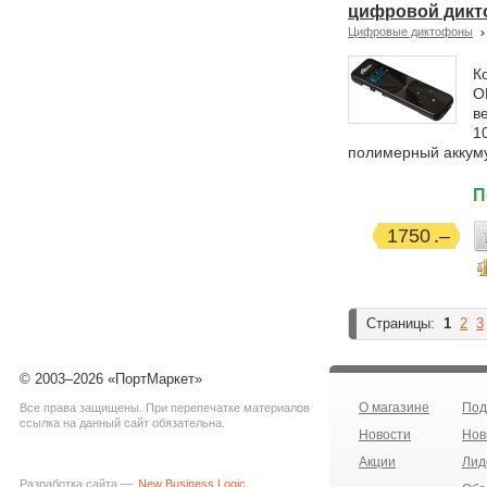
цифровой дикто
Цифровые диктофоны
К
O
в
1
полимерный аккуму
П
1750
Страницы:
1
2
3
© 2003–2026 «ПортМаркет»
О магазине
Под
Все права защищены. При перепечатке материалов
ссылка на данный сайт обязательна.
Новости
Нов
Акции
Лид
Разработка сайта —
New Business Logic