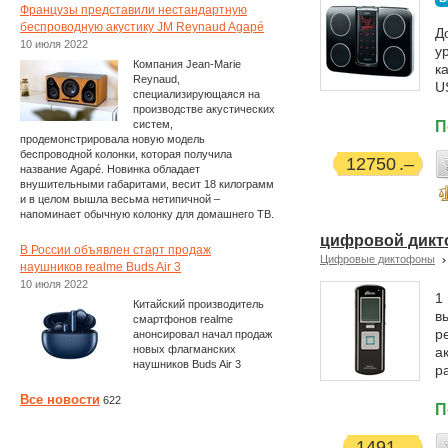
Французы представили нестандартную
беспроводную акустику JM Reynaud Agapé
Д
10 июля 2022
у
Компания Jean-Marie
к
Reynaud,
U
специализирующаяся на
производстве акустических
систем,
П
продемонстрировала новую модель
беспроводной колонки, которая получила
12750
название Agapé. Новинка обладает
внушительными габаритами, весит 18 килограмм
и в целом вышла весьма нетипичной –
напоминает обычную колонку для домашнего ТВ.
цифровой дикто
В России объявлен старт продаж
Цифровые диктофоны
наушников realme Buds Air 3
10 июля 2022
1
Китайский производитель
в
смартфонов realme
р
анонсировал начал продаж
новых флагманских
а
наушников Buds Air 3
р
Все новости
622
П
1491