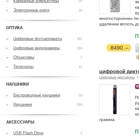
Карманные компьютеры
26
ж
к
Электронные книги
26
и
многосторонних пер
удалении вплоть до
ОПТИКА
П
Цифровые фотоаппараты
392
8490
Цифровые видеокамеры
116
Объективы
2
Телескопы
13
цифровой дикт
Цифровые диктофоны
НАУШНИКИ
Н
Беспроводные наушники
28
Н
р
Наушники
395
к
ш
грамма.
АКСЕССУАРЫ
П
USB Flash Drive
4