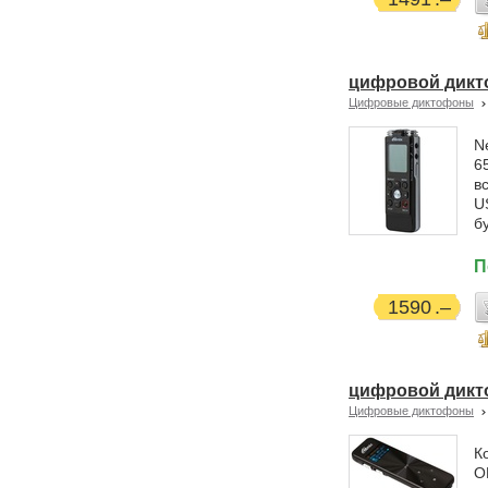
цифровой дикто
Цифровые диктофоны
N
6
в
U
б
П
1590
цифровой дикто
Цифровые диктофоны
К
O