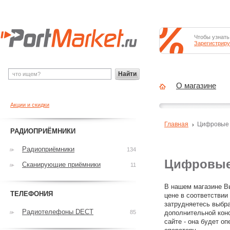
Чтобы узнать
Зарегистриру
Найти
О магазине
Акции и скидки
Главная
Цифровые
РАДИОПРИЁМНИКИ
Радиоприёмники
134
Цифровые
Сканирующие приёмники
11
В нашем магазине В
ТЕЛЕФОНИЯ
цене в соответстви
затрудняетесь выбр
Радиотелефоны DECT
85
дополнительной конс
сайте - она будет оп