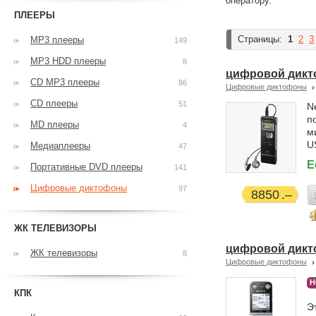
оператору.
ПЛЕЕРЫ
Страницы:
1
2
3
MP3 плееры
149
MP3 HDD плееры
8
цифровой дикт
CD MP3 плееры
86
Цифровые диктофоны
CD плееры
51
N
п
MD плееры
4
м
U
Медиаплееры
47
Е
Портативные DVD плееры
141
Цифровые диктофоны
97
8850
ЖК ТЕЛЕВИЗОРЫ
цифровой дикт
ЖК телевизоры
8
Цифровые диктофоны
Н
КПК
Э