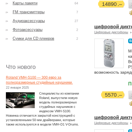
Карты памяти
14890
64
FM трансмиттеры
7
Аудиоаксессуары
27
цифровой дикт
Фотоаксессуары
2
Цифровые диктофоны
Сумки для CD плееров
2
Б
М
к
В
Что нового
Р
возможность заряд
Roland VMH-S100 — 300 евро за
полноразмерные студийные наушники.
П
22 января 2025
Специалисты из компании
5570
Roland, выпустили новую
модель полноразмерных
студийных наушников с
индексом VMH-S100.
Новинка отличается закрытой конструкцией с
цифровой дикт
установленными 50-мм драйверами, которые
Цифровые диктофоны
также используются в модели VMH-D1 V-Drums.
Б