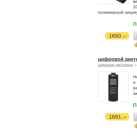
в
1
полимерный аккуму
П
1650
цифровой дикто
Цифровые диктофоны
Н
и
р
а
П
1691