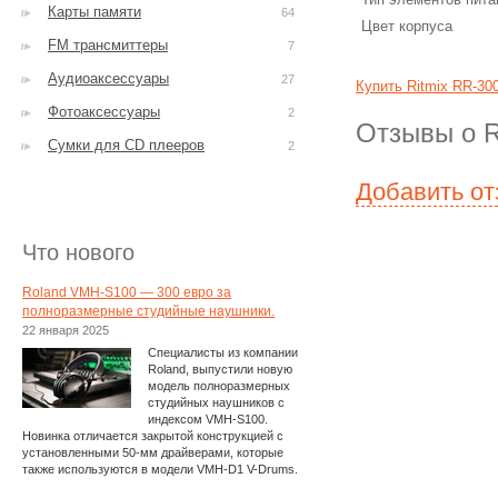
Карты памяти
64
Цвет корпуса
FM трансмиттеры
7
Аудиоаксессуары
27
Купить Ritmix RR-30
Фотоаксессуары
2
Отзывы о R
Сумки для CD плееров
2
Добавить о
Что нового
Roland VMH-S100 — 300 евро за
полноразмерные студийные наушники.
22 января 2025
Специалисты из компании
Roland, выпустили новую
модель полноразмерных
студийных наушников с
индексом VMH-S100.
Новинка отличается закрытой конструкцией с
установленными 50-мм драйверами, которые
также используются в модели VMH-D1 V-Drums.