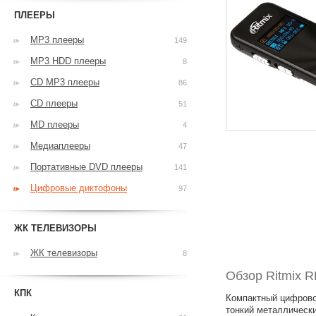
ПЛЕЕРЫ
MP3 плееры
149
MP3 HDD плееры
8
CD MP3 плееры
86
CD плееры
51
MD плееры
4
Медиаплееры
47
Портативные DVD плееры
141
Цифровые диктофоны
97
ЖК ТЕЛЕВИЗОРЫ
ЖК телевизоры
8
Обзор Ritmix 
КПК
Компактный цифрово
тонкий металлический