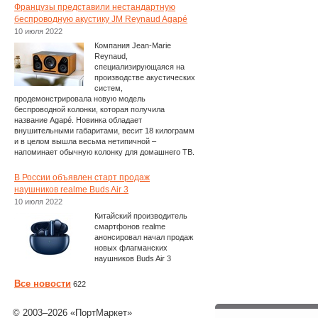
Французы представили нестандартную
беспроводную акустику JM Reynaud Agapé
10 июля 2022
Компания Jean-Marie
Reynaud,
специализирующаяся на
производстве акустических
систем,
продемонстрировала новую модель
беспроводной колонки, которая получила
название Agapé. Новинка обладает
внушительными габаритами, весит 18 килограмм
и в целом вышла весьма нетипичной –
напоминает обычную колонку для домашнего ТВ.
В России объявлен старт продаж
наушников realme Buds Air 3
10 июля 2022
Китайский производитель
смартфонов realme
анонсировал начал продаж
новых флагманских
наушников Buds Air 3
Все новости
622
© 2003–2026 «ПортМаркет»