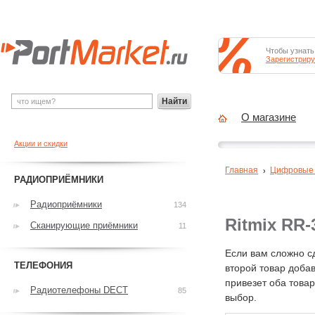
Чтобы узнать
Зарегистриру
Найти
О магазине
Акции и скидки
Главная
Цифровые
РАДИОПРИЁМНИКИ
Радиоприёмники
134
Ritmix RR
Сканирующие приёмники
11
Если вам сложно с
ТЕЛЕФОНИЯ
второй товар добав
привезет оба това
Радиотелефоны DECT
85
выбор.