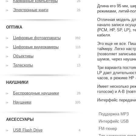
Карманные компьютеры
26
Длина его 95 мм, ши
Электронные книги
26
режимами, литий-по
Отличная модель для
начало записи осущ
ОПТИКА
(PCM, HP, SP, LP), 
кабеля.
Цифровые фотоаппараты
392
Это еще не все. Пи
Цифровые видеокамеры
116
таймеру. Легко наст
(позволяет записыв
Объективы
2
шумов, через наушн
Телескопы
13
Три варианта постоян
LP дает длительност
часов, в режиме HP –
НАУШНИКИ
Имеет несколько ре
голосом) и A-B (повт
Беспроводные наушники
28
Интерфейс передачи 
Наушники
395
Поддержка MP3
АКСЕССУАРЫ
Интерфейс USB
FM-тюнер
USB Flash Drive
4
Тип элементов пита