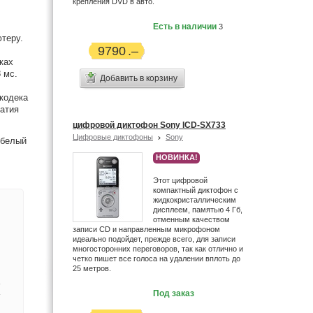
крепления DVD в авто.
Есть в наличии
3
теру.
9790
ках
 мс.
Добавить в корзину
кодека
жатия
цифровой диктофон Sony ICD-SX733
Цифровые диктофоны
Sony
 белый
НОВИНКА!
Этот цифровой
компактный диктофон с
жидкокристаллическим
дисплеем, памятью 4 Гб,
отменным качеством
записи CD и направленным микрофоном
идеально подойдет, прежде всего, для записи
многосторонних переговоров, так как отлично и
четко пишет все голоса на удалении вплоть до
25 метров.
-
Под заказ
-