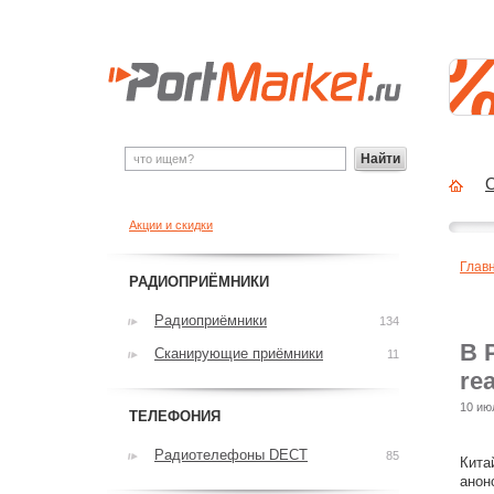
Найти
О
Акции и скидки
Глав
РАДИОПРИЁМНИКИ
Радиоприёмники
134
В 
Сканирующие приёмники
11
re
10 ию
ТЕЛЕФОНИЯ
Радиотелефоны DECT
85
Кита
анон