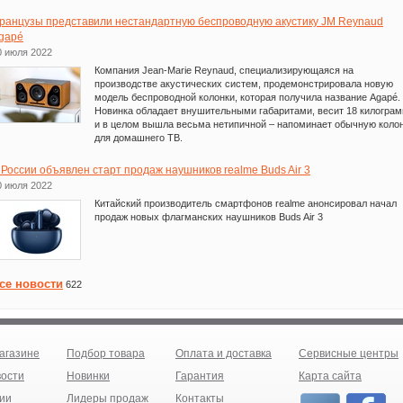
ранцузы представили нестандартную беспроводную акустику JM Reynaud
gapé
0 июля 2022
Компания Jean-Marie Reynaud, специализирующаяся на
производстве акустических систем, продемонстрировала новую
модель беспроводной колонки, которая получила название Agapé.
Новинка обладает внушительными габаритами, весит 18 килогра
и в целом вышла весьма нетипичной – напоминает обычную коло
для домашнего ТВ.
 России объявлен старт продаж наушников realme Buds Air 3
0 июля 2022
Китайский производитель смартфонов realme анонсировал начал
продаж новых флагманских наушников Buds Air 3
се новости
622
агазине
Подбор товара
Оплата и доставка
Сервисные центры
ости
Новинки
Гарантия
Карта сайта
ии
Лидеры продаж
Контакты