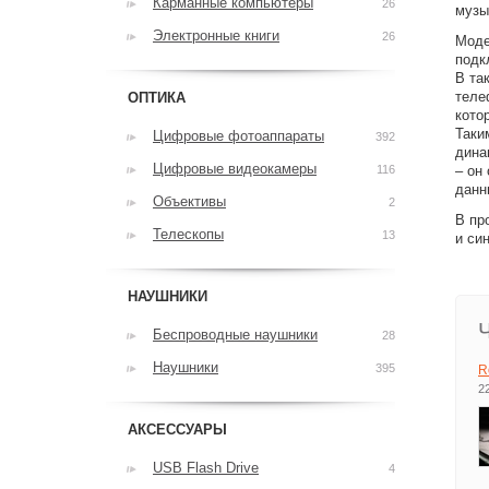
Карманные компьютеры
26
музы
Электронные книги
26
Моде
подк
В та
теле
ОПТИКА
кото
Таки
Цифровые фотоаппараты
392
дина
Цифровые видеокамеры
116
– он
данн
Объективы
2
В пр
Телескопы
13
и си
НАУШНИКИ
Беспроводные наушники
28
Наушники
395
R
2
АКСЕССУАРЫ
USB Flash Drive
4