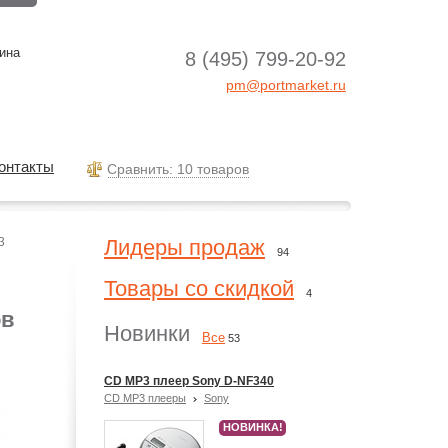
ина
8 (495) 799-20-92
pm@portmarket.ru
онтакты
Cравнить: 10 товаров
3
Лидеры продаж
94
Товары со скидкой
4
ов
Новинки
Все
53
CD MP3 плеер Sony D-NF340
CD MP3 плееры
Sony
НОВИНКА!