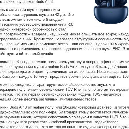
манских наушников Buds Air 3.
ль с активным шумоподавлением
обна снижать уровень шума на 42 дБ. Это
о возможным в том числе благодаря
льзованию усовершенствованию чипа R3.
одной интересной особенностью стал
м прозрачности – владелец наушников может слышать все вокруг, наход
средственно в них. Кроме того, благодаря структурным особенностям м
лушиванию музыки не помешает ветер – они оснащены двойным микроф
товлены с применением технологии подавления внешнего шума ENC. Эт
обствует и обтекаемый дизайн.
заявлено, благодаря емкостному аккумулятору и энергоэффективному чи
ме прослушивания музыки realme Buds Air 3 смогут работать до 7 часов.
вии подзарядки это время увеличивается до 30 часов. Новинка заряжает
ь быстро – каждые 10 минут продляют время прослушивания ещё на 150
этом производитель гарантирует высочайшее качество звука, что
верждено получением сертификации TÜV Rheinland по итогам тестирован
чается, что это первая сертифицированная модель TWS- наушников,
едшая более десятка различных имитационных тестов.
ники Buds Air 3 от realme получили 10-миллисетровый драйвер, изготов
идкокристаллического полимера. Благодаря этому достигается глубокое
ое звучание басов, которое сопоставимо со звуком в качестве Hi-Fi. Что
ичь наилучшего результата китайский производитель задействовал
иалистов своего дела – это не только опытные аудиоинженеры, но и даж