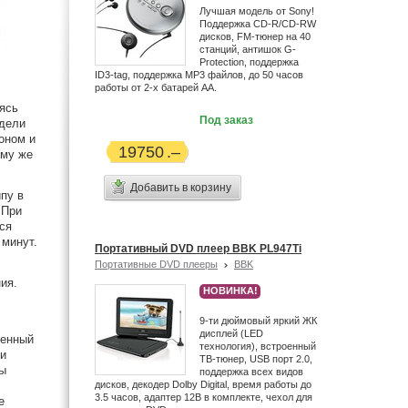
Лучшая модель от Sony!
Поддержка CD-R/CD-RW
дисков, FM-тюнер на 40
станций, антишок G-
Protection, поддержка
ID3-tag, поддержка MP3 файлов, до 50 часов
работы от 2-х батарей АА.
ясь
Под заказ
одели
оном и
19750
ому же
Добавить в корзину
пу в
 При
ся
 минут.
Портативный DVD плеер BBK PL947Ti
Портативные DVD плееры
BBK
ия.
НОВИНКА!
9-ти дюймовый яркий ЖК
дисплей (LED
ленный
технология), встроенный
 и
ТВ-тюнер, USB порт 2.0,
бы
поддержка всех видов
дисков, декодер Dolby Digital, время работы до
3.5 часов, адаптер 12В в комплекте, чехол для
е