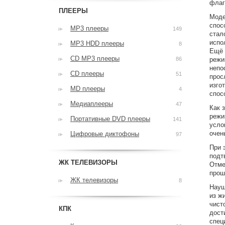
флаг
ПЛЕЕРЫ
Моде
спос
MP3 плееры
149
стал
испо
MP3 HDD плееры
8
Ещё 
CD MP3 плееры
86
режи
непо
CD плееры
51
прос
изго
MD плееры
4
спос
Медиаплееры
47
Как 
режи
Портативные DVD плееры
141
усло
очен
Цифровые диктофоны
97
При 
подт
ЖК ТЕЛЕВИЗОРЫ
Отме
прош
ЖК телевизоры
8
Науш
из ж
чист
КПК
дост
спец