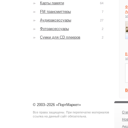
Карты памяти
64
Ф
FM трансмиттеры
A
7
1
Аудиоаксессуары
27
Фотоаксессуары
2
Сумки для CD плееров
2
В
1
В
© 2003–2026 «ПортМаркет»
О м
Все права защищены. При перепечатке материалов
ссылка на данный сайт обязательна.
Нов
Акц