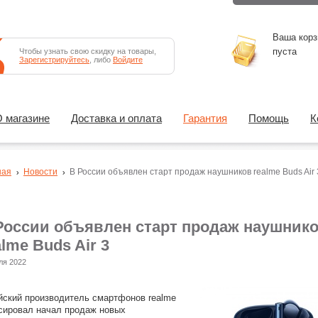
Ваша корз
пуста
Чтобы узнать свою скидку на товары,
Зарегистрируйтесь
, либо
Войдите
 магазине
Доставка и оплата
Гарантия
Помощь
К
ная
Новости
В России объявлен старт продаж наушников realme Buds Air 
России объявлен старт продаж наушник
alme Buds Air 3
ля 2022
йский производитель смартфонов realme
сировал начал продаж новых