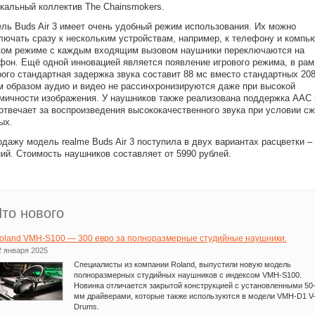
кальный коллектив The Chainsmokers.
ль Buds Air 3 имеет очень удобный режим использования. Их можно
лючать сразу к нескольким устройствам, например, к телефону и компью
ком режиме с каждым входящим вызовом наушники переключаются на
фон. Ещё одной инновацией является появление игрового режима, в рам
рого стандартная задержка звука составит 88 мс вместо стандартных 208
м образом аудио и видео не рассинхронизируются даже при высокой
мичности изображения. У наушников также реализована поддержка AAC 
 отвечает за воспроизведения высококачественного звука при условии с
ых.
одажу модель realme Buds Air 3 поступила в двух вариантах расцветки –
ний. Стоимость наушников составляет от 5990 рублей.
Что нового
oland VMH-S100 — 300 евро за полноразмерные студийные наушники.
2 января 2025
Специалисты из компании Roland, выпустили новую модель
полноразмерных студийных наушников с индексом VMH-S100.
Новинка отличается закрытой конструкцией с установленными 50
мм драйверами, которые также используются в модели VMH-D1 V
Drums.