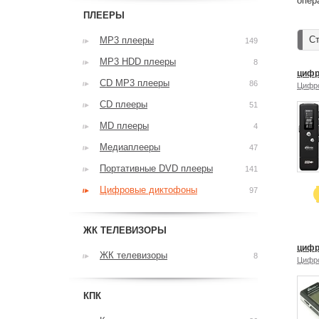
опер
ПЛЕЕРЫ
Ст
MP3 плееры
149
MP3 HDD плееры
8
цифр
CD MP3 плееры
86
Цифр
CD плееры
51
MD плееры
4
Медиаплееры
47
Портативные DVD плееры
141
Цифровые диктофоны
97
ЖК ТЕЛЕВИЗОРЫ
цифр
ЖК телевизоры
8
Цифр
КПК