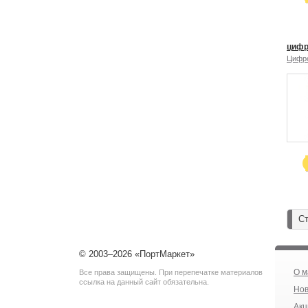
цифр
Цифр
Ст
© 2003–2026 «ПортМаркет»
О м
Все права защищены. При перепечатке материалов
ссылка на данный сайт обязательна.
Нов
Акц