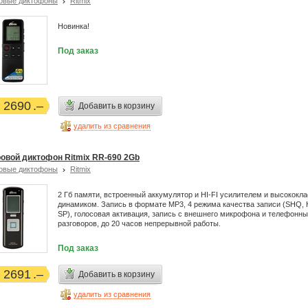
овые диктофоны
Ritmix
Новинка!
Под заказ
2690
Добавить в корзину
удалить из сравнения
овой диктофон Ritmix RR-690 2Gb
овые диктофоны
Ritmix
2 Гб памяти, встроенный аккумулятор и HI-FI усилителем и высококл
динамиком. Запись в формате MP3, 4 режима качества записи (SHQ, 
SP), голосовая активация, запись с внешнего микрофона и телефонн
разговоров, до 20 часов непрерывной работы.
Под заказ
2691
Добавить в корзину
удалить из сравнения