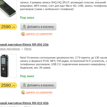
записи, 4 режима записи SHQ,HQ,SP,LP, активация голосом, внешний
микрофон, MP3 плеер, слот для карт Micro SD, USB, запись телефонн
разговоров (также с мобильного телефона)!
Под заказ
2590
Добавить в корзину
удалить из сравнения
овой диктофон Ritmix RR-850 2Gb
овые диктофоны
Ritmix
New! Отличное соотношение цена/качество. 2 Гб памяти, до 130 часов
запись в формате PCM, MP3, FM-радио, встроенный Hi-Fi усилитель, 
телефонных разговоров, USB 2.0, подключение внешнего микрофона, 
будильник, вес 39 грамм.
Под заказ
2590
Добавить в корзину
удалить из сравнения
овой диктофон Ritmix RR-810 4Gb