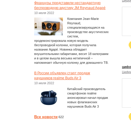
Цифр
Французы представили нестандартную
беспроводную акустику JM Reynaud Agapé
10 июля 2022
Компания Jean-Marie
Reynaud,
специализирующаяся на
производстве акустических
систем,
продемонстрировала новую модель
беспроводной колонки, которая получила
название Agapé. Новинка обладает
внушительными габаритами, весит 18 килограмм
и в целом вышла весьма нетипичной –
напоминает обычную колонку для домашнего ТВ.
цифр
Цифр
В России объявлен старт продаж
наушников realme Buds Air 3
10 июля 2022
Китайский производитель
смартфонов realme
анонсировал начал продаж
новых флагманских
наушников Buds Air 3
Все новости
622