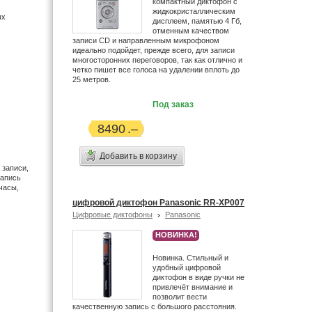
компактный диктофон с
жидкокристаллическим
ых
дисплеем, памятью 4 Гб,
отменным качеством
записи CD и направленным микрофоном
идеально подойдет, прежде всего, для записи
многосторонних переговоров, так как отлично и
четко пишет все голоса на удалении вплоть до
25 метров.
Под заказ
8490
Добавить в корзину
 записи,
запись
часы,
цифровой диктофон Panasonic RR-XP007
Цифровые диктофоны
Panasonic
НОВИНКА!
Новинка. Стильный и
удобный цифровой
диктофон в виде ручки не
привлечёт внимание и
позволит вести
качественную запись c большого расстояния.