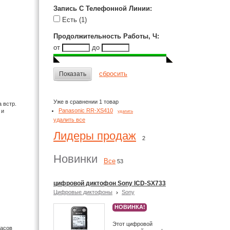
Запись С Телефонной Линии
:
Есть
(1)
Продолжительность Работы, Ч
:
от
до
сбросить
Показать
Уже в сравнении 1 товар
а встр.
Panasonic RR-XS410
 и
удалить
удалить все
Лидеры продаж
2
Новинки
Все
53
цифровой диктофон Sony ICD-SX733
Цифровые диктофоны
Sony
НОВИНКА!
Этот цифровой
часов