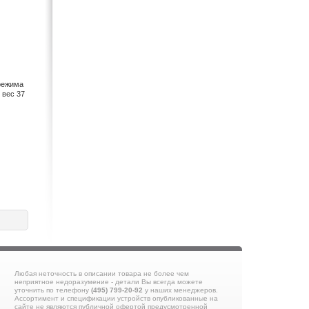
 режима
 вес 37
Любая неточность в описании товара не более чем
неприятное недоразумение - детали Вы всегда можете
уточнить по телефону
(495) 799-20-92
у наших менеджеров.
Ассортимент и спецификации устройств опубликованные на
сайте не являются публичной офертой предусмотренной