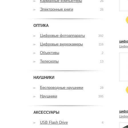
Карманные компьютеры
26
Электронные книги
26
ОПТИКА
Цифровые фотоаппараты
392
цифр
Цифровые видеокамеры
116
Цифр
Объективы
2
Телескопы
13
НАУШНИКИ
Беспроводные наушники
28
Наушники
395
цифр
АКСЕССУАРЫ
Цифр
USB Flash Drive
4