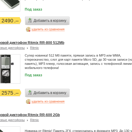
Под заказ
2490
Добавить в корзину
удалить из сравнения
овой диктофон Ritmix RR-800 512Mb
овые диктофоны
Ritmix
Супер новинка! 512 Мб памяти, прямая запись в MP3 или WMA,
стереокачество, слот для карт памяти Micro SD, до 30 часов записи (н
память), MP3 плеер, голосовая активация, запись с телефонной линии
мобильного телефона!
Под заказ
2575
Добавить в корзину
удалить из сравнения
овой диктофон Ritmix RR-600 2Gb
овые диктофоны
Ritmix
Новинка от Ritmix! Память 2Гб, стереозапись в формате MP3. До 130 