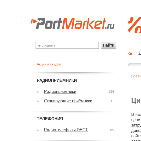
Найти
О
Акции и скидки
Глав
РАДИОПРИЁМНИКИ
Радиоприёмники
134
Ци
Сканирующие приёмники
11
В на
ТЕЛЕФОНИЯ
цене
затр
Радиотелефоны DECT
85
допо
сайт