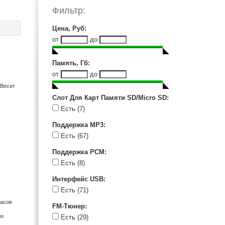
Sangean (1)
Фильтр:
Sanyo (5)
Sony (21)
Цена, Руб
:
Tascam (1)
от
до
Гном (4)
Память, Гб
:
от
до
 Весит
Слот Для Карт Памяти SD/Micro SD
:
Есть
(7)
Поддержка MP3
:
Есть
(67)
Поддержка PCM
:
Есть
(8)
Интерфейс USB
:
Есть
(71)
часов
FM-Тюнер
:
ых
Есть
(29)