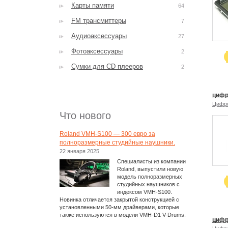
Карты памяти
64
FM трансмиттеры
7
Аудиоаксессуары
27
Фотоаксессуары
2
Сумки для CD плееров
2
цифр
Цифр
Что нового
Roland VMH-S100 — 300 евро за
полноразмерные студийные наушники.
22 января 2025
Специалисты из компании
Roland, выпустили новую
модель полноразмерных
студийных наушников с
индексом VMH-S100.
Новинка отличается закрытой конструкцией с
установленными 50-мм драйверами, которые
также используются в модели VMH-D1 V-Drums.
цифр