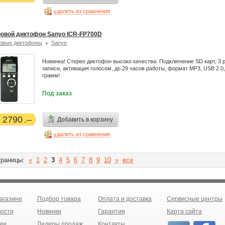
удалить из сравнения
овой диктофон Sanyo ICR-FP700D
овые диктофоны
Sanyo
Новинка! Стерео диктофон высоко качества. Подключение SD карт, 3
записи, активация голосом, до 29 часов работы, формат MP3, USB 2.0,
грамм!
Под заказ
2790
Добавить в корзину
удалить из сравнения
раницы:
«
1
2
3
4
5
6
7
8
9
10
»
все
агазине
Подбор товара
Оплата и доставка
Сервисные центры
ости
Новинки
Гарантия
Карта сайта
ии
Лидеры продаж
Контакты