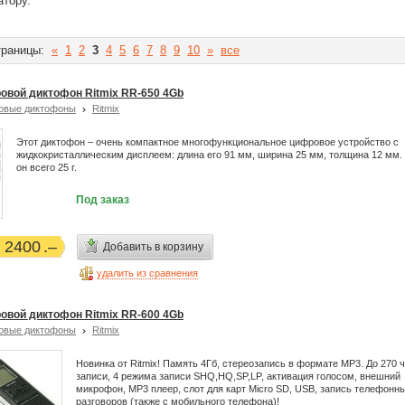
атору.
раницы:
«
1
2
3
4
5
6
7
8
9
10
»
все
овой диктофон Ritmix RR-650 4Gb
овые диктофоны
Ritmix
Этот диктофон – очень компактное многофункциональное цифровое устройство с
жидкокристаллическим дисплеем: длина его 91 мм, ширина 25 мм, толщина 12 мм.
он всего 25 г.
Под заказ
2400
Добавить в корзину
удалить из сравнения
овой диктофон Ritmix RR-600 4Gb
овые диктофоны
Ritmix
Новинка от Ritmix! Память 4Гб, стереозапись в формате MP3. До 270 
записи, 4 режима записи SHQ,HQ,SP,LP, активация голосом, внешний
микрофон, MP3 плеер, слот для карт Micro SD, USB, запись телефонн
разговоров (также с мобильного телефона)!