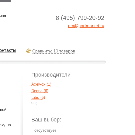
ина
8 (495) 799-20-92
pm@portmarket.ru
онтакты
Cравнить: 10 товаров
Производители
Axelvox (1)
Denpa (6)
Edic (6)
iRiver (2)
ьной
Panasonic (14)
Philips (2)
Ваш выбор:
Ritmix (33)
вку на
Roland (1)