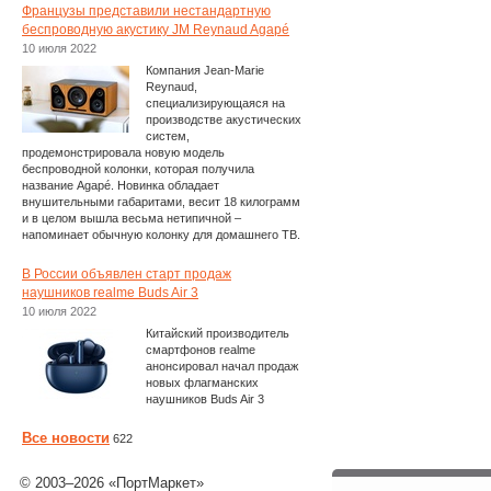
Французы представили нестандартную
беспроводную акустику JM Reynaud Agapé
10 июля 2022
Компания Jean-Marie
Reynaud,
специализирующаяся на
производстве акустических
систем,
продемонстрировала новую модель
беспроводной колонки, которая получила
название Agapé. Новинка обладает
внушительными габаритами, весит 18 килограмм
и в целом вышла весьма нетипичной –
напоминает обычную колонку для домашнего ТВ.
В России объявлен старт продаж
наушников realme Buds Air 3
10 июля 2022
Китайский производитель
смартфонов realme
анонсировал начал продаж
новых флагманских
наушников Buds Air 3
Все новости
622
© 2003–2026 «ПортМаркет»