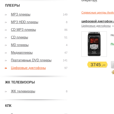
оператору.
ПЛЕЕРЫ
Сервисные центры Axel
MP3 плееры
149
цифровой диктофон 
MP3 HDD плееры
8
Цифровые диктофоны
CD MP3 плееры
86
Но
CD плееры
51
П
MD плееры
4
Медиаплееры
47
Портативные DVD плееры
141
3745
Цифровые диктофоны
97
ЖК ТЕЛЕВИЗОРЫ
ЖК телевизоры
8
КПК