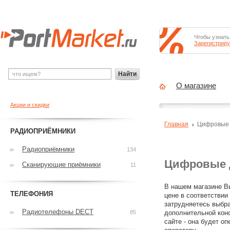
Чтобы узнать
Зарегистриру
Найти
О магазине
Акции и скидки
Главная
Цифровые
РАДИОПРИЁМНИКИ
Радиоприёмники
134
Цифровые 
Сканирующие приёмники
11
В нашем магазине В
ТЕЛЕФОНИЯ
цене в соответстви
затрудняетесь выбр
Радиотелефоны DECT
85
дополнительной конс
сайте - она будет оп