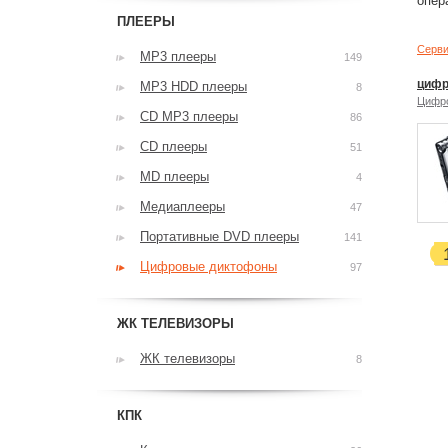
опер
ПЛЕЕРЫ
Серви
MP3 плееры
149
цифр
MP3 HDD плееры
8
Цифр
CD MP3 плееры
86
CD плееры
51
MD плееры
4
Медиаплееры
47
Портативные DVD плееры
141
Цифровые диктофоны
97
ЖК ТЕЛЕВИЗОРЫ
ЖК телевизоры
8
КПК