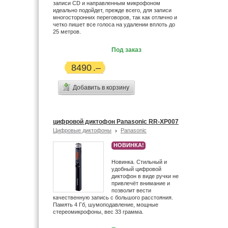
записи CD и направленным микрофоном
идеально подойдет, прежде всего, для записи
многосторонних переговоров, так как отлично и
четко пишет все голоса на удалении вплоть до
25 метров.
Под заказ
8490
Добавить в корзину
цифровой диктофон Panasonic RR-XP007
Цифровые диктофоны
Panasonic
НОВИНКА!
Новинка. Стильный и
удобный цифровой
диктофон в виде ручки не
привлечёт внимание и
позволит вести
качественную запись c большого расстояния.
Память 4 Гб, шумоподавление, мощные
стереомикрофоны, вес 33 грамма.