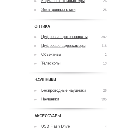
Карманные компьютеры
26
Электронные книги
26
ОПТИКА
Цифровые фотоаппараты
392
Цифровые видеокамеры
116
Объективы
2
Телескопы
13
НАУШНИКИ
Беспроводные наушники
28
Наушники
395
АКСЕССУАРЫ
USB Flash Drive
4