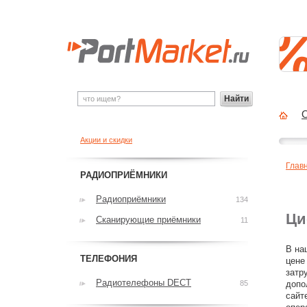
Найти
О
Акции и скидки
Глав
РАДИОПРИЁМНИКИ
Радиоприёмники
134
Ци
Сканирующие приёмники
11
В на
ТЕЛЕФОНИЯ
цене
затр
Радиотелефоны DECT
85
допо
сайт