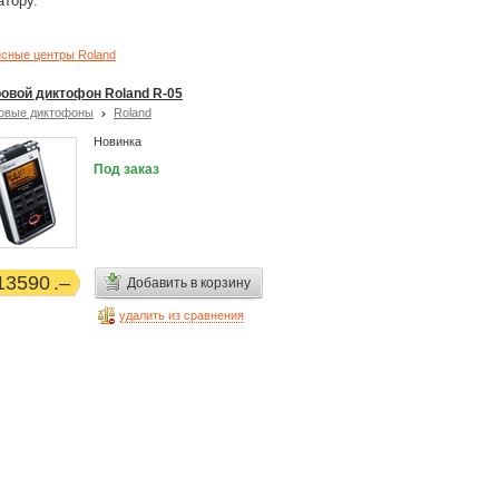
атору.
сные центры Roland
овой диктофон Roland R-05
овые диктофоны
Roland
Новинка
Под заказ
13590
Добавить в корзину
удалить из сравнения