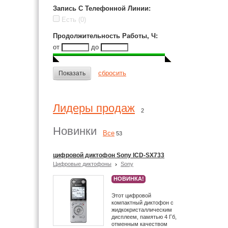
Запись С Телефонной Линии
:
Есть
(0)
Продолжительность Работы, Ч
:
от
до
сбросить
Показать
Лидеры продаж
2
Новинки
Все
53
цифровой диктофон Sony ICD-SX733
Цифровые диктофоны
Sony
НОВИНКА!
Этот цифровой
компактный диктофон с
жидкокристаллическим
дисплеем, памятью 4 Гб,
отменным качеством