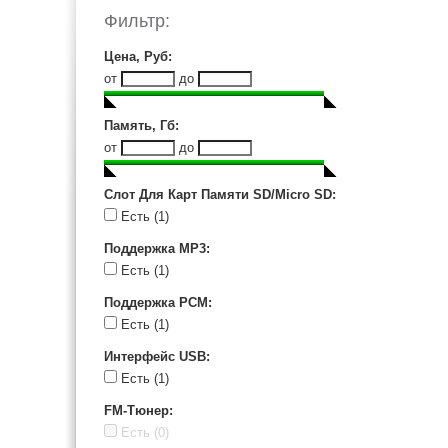
Sangean (1)
Фильтр:
Sanyo (5)
Sony (21)
Цена, Руб
:
Tascam (1)
от
до
Гном (4)
Память, Гб
:
от
до
Слот Для Карт Памяти SD/Micro SD
:
Есть
(1)
Поддержка MP3
:
Есть
(1)
Поддержка PCM
:
Есть
(1)
Интерфейс USB
:
Есть
(1)
FM-Тюнер
:
Есть
(0)