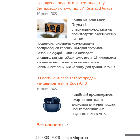
Французы представили нестандартную
беспроводную акустику JM Reynaud Agapé
10 июля 2022
Компания Jean-Marie
Reynaud,
специализирующаяся на
производстве акустических
систем,
продемонстрировала новую модель
беспроводной колонки, которая получила
название Agapé. Новинка обладает
внушительными габаритами, весит 18 килограмм
и в целом вышла весьма нетипичной –
напоминает обычную колонку для домашнего ТВ.
В России объявлен старт продаж
наушников realme Buds Air 3
10 июля 2022
Китайский производитель
смартфонов realme
анонсировал начал продаж
новых флагманских
наушников Buds Air 3
Все новости
622
© 2003–2026 «ПортМаркет»