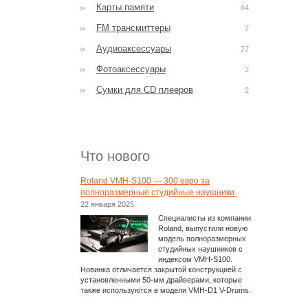
Карты памяти
64
FM трансмиттеры
7
Аудиоаксессуары
27
Фотоаксессуары
2
Сумки для CD плееров
2
Что нового
Roland VMH-S100 — 300 евро за
полноразмерные студийные наушники.
22 января 2025
Специалисты из компании
Roland, выпустили новую
модель полноразмерных
студийных наушников с
индексом VMH-S100.
Новинка отличается закрытой конструкцией с
установленными 50-мм драйверами, которые
также используются в модели VMH-D1 V-Drums.