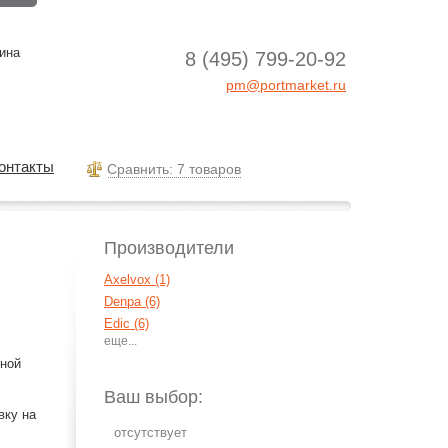
ина
8 (495) 799-20-92
pm@portmarket.ru
онтакты
Cравнить: 7 товаров
Производители
Axelvox (1)
Denpa (6)
Edic (6)
iRiver (2)
ьной
Panasonic (14)
Philips (2)
Ваш выбор:
Ritmix (33)
вку на
Roland (1)