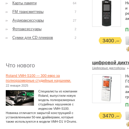
Н
Карты памяти
64
и
FM трансмиттеры
7
р
а
Аудиоаксессуары
27
Фотоаксессуары
2
П
Сумки для CD плееров
2
3400
цифровой дикт
Что нового
Цифровые диктофоны
Roland VMH-S100 — 300 евро за
Н
полноразмерные студийные наушники.
Г
22 января 2025
m
а
Специалисты из компании
Roland, выпустили новую
г
модель полноразмерных
студийных наушников с
П
индексом VMH-S100.
Новинка отличается закрытой конструкцией с
3470
установленными 50-мм драйверами, которые
также используются в модели VMH-D1 V-Drums.