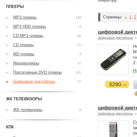
оператору.
ПЛЕЕРЫ
Страницы:
«
1
2
MP3 плееры
149
MP3 HDD плееры
8
цифровой дикто
CD MP3 плееры
86
Цифровые диктофоны
CD плееры
51
Н
M
MD плееры
4
г
2
Медиаплееры
47
П
Портативные DVD плееры
141
Цифровые диктофоны
97
3290
ЖК ТЕЛЕВИЗОРЫ
цифровой дикт
ЖК телевизоры
8
Цифровые диктофоны
С
КПК
з
г