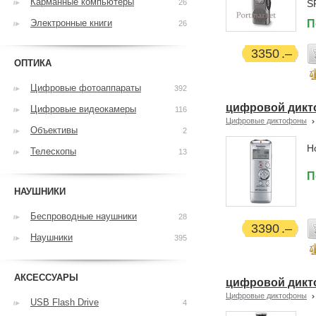
Карманные компьютеры
26
S
Электронные книги
П
26
3350
ОПТИКА
Цифровые фотоаппараты
392
цифровой дикт
Цифровые видеокамеры
116
Цифровые диктофоны
Объективы
2
Н
Телескопы
13
П
НАУШНИКИ
Беспроводные наушники
28
3390
Наушники
395
АКСЕССУАРЫ
цифровой дикто
Цифровые диктофоны
USB Flash Drive
4