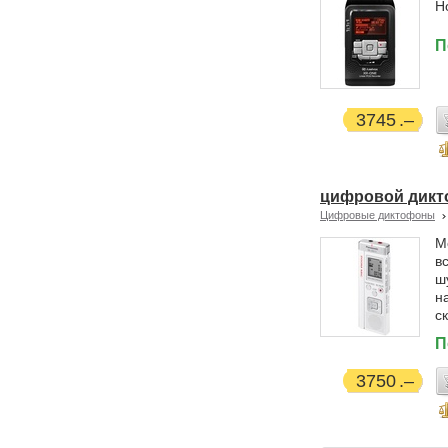
Н
П
3745
цифровой дикт
Цифровые диктофоны
М
в
ш
н
с
П
3750