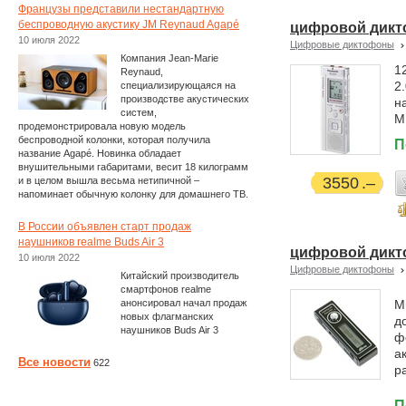
Французы представили нестандартную
беспроводную акустику JM Reynaud Agapé
цифровой дикт
10 июля 2022
Цифровые диктофоны
Компания Jean-Marie
1
Reynaud,
2
специализирующаяся на
производстве акустических
н
систем,
M
продемонстрировала новую модель
беспроводной колонки, которая получила
П
название Agapé. Новинка обладает
внушительными габаритами, весит 18 килограмм
3550
и в целом вышла весьма нетипичной –
напоминает обычную колонку для домашнего ТВ.
В России объявлен старт продаж
наушников realme Buds Air 3
цифровой дикто
10 июля 2022
Цифровые диктофоны
Китайский производитель
смартфонов realme
анонсировал начал продаж
М
новых флагманских
д
наушников Buds Air 3
ф
а
Все новости
622
р
П