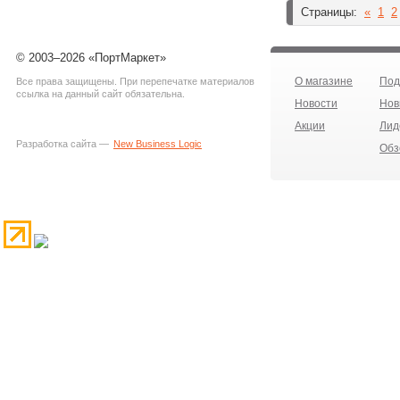
Страницы:
«
1
2
© 2003–2026 «ПортМаркет»
О магазине
Под
Все права защищены. При перепечатке материалов
ссылка на данный сайт обязательна.
Новости
Нов
Акции
Лид
Разработка сайта —
New Business Logic
Обз