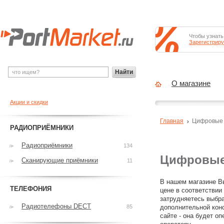
Чтобы узнать
Зарегистриру
Найти
О магазине
Акции и скидки
Главная
Цифровые
РАДИОПРИЁМНИКИ
Радиоприёмники
134
Цифровые
Сканирующие приёмники
11
В нашем магазине В
ТЕЛЕФОНИЯ
цене в соответстви
затрудняетесь выбр
Радиотелефоны DECT
85
дополнительной конс
сайте - она будет оп