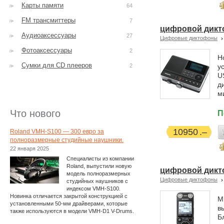
Карты памяти
64
FM трансмиттеры
7
цифровой дикт
Аудиоаксессуары
27
Цифровые диктофоны
Фотоаксессуары
2
Н
Сумки для CD плееров
2
у
U
д
м
Что нового
П
10950
Roland VMH-S100 — 300 евро за
полноразмерные студийные наушники.
22 января 2025
Специалисты из компании
Roland, выпустили новую
цифровой дикт
модель полноразмерных
Цифровые диктофоны
студийных наушников с
индексом VMH-S100.
Новинка отличается закрытой конструкцией с
М
установленными 50-мм драйверами, которые
в
также используются в модели VMH-D1 V-Drums.
Б