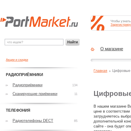
Чтобы узнать
Зарегистриру
Найти
О магазине
Акции и скидки
Главная
Цифровые
РАДИОПРИЁМНИКИ
Радиоприёмники
134
Цифровые
Сканирующие приёмники
11
В нашем магазине В
ТЕЛЕФОНИЯ
цене в соответстви
затрудняетесь выбр
Радиотелефоны DECT
85
дополнительной конс
сайте - она будет оп