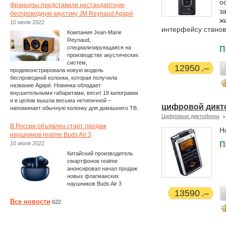
о
Французы представили нестандартную
з
беспроводную акустику JM Reynaud Agapé
ж
10 июля 2022
интерфейсу станов
Компания Jean-Marie
Reynaud,
специализирующаяся на
П
производстве акустических
систем,
12950
продемонстрировала новую модель
беспроводной колонки, которая получила
название Agapé. Новинка обладает
внушительными габаритами, весит 18 килограмм
и в целом вышла весьма нетипичной –
цифровой дикт
напоминает обычную колонку для домашнего ТВ.
Цифровые диктофоны
В России объявлен старт продаж
Н
наушников realme Buds Air 3
10 июля 2022
П
Китайский производитель
смартфонов realme
анонсировал начал продаж
новых флагманских
наушников Buds Air 3
13590
Все новости
622