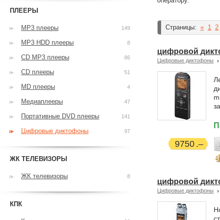
оператору.
ПЛЕЕРЫ
Страницы:
«
1
2
MP3 плееры
149
MP3 HDD плееры
8
цифровой дикто
CD MP3 плееры
86
Цифровые диктофоны
CD плееры
51
Л
MD плееры
4
д
m
Медиаплееры
47
з
Портативные DVD плееры
141
П
Цифровые диктофоны
97
9750
ЖК ТЕЛЕВИЗОРЫ
ЖК телевизоры
8
цифровой диктоф
Цифровые диктофоны
КПК
Н
с