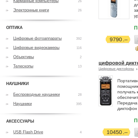
Карманные компьютеры
26
д
Электронные книги
з
26
у
ОПТИКА
П
Цифровые фотоаппараты
9790
392
Цифровые видеокамеры
116
Объективы
2
цифровой дикт
Телескопы
13
Цифровые диктофоны
Портатив
НАУШНИКИ
помощнико
получать 
Беспроводные наушники
28
обеспечит
Передача 
Наушники
395
диктофон 
П
АКСЕССУАРЫ
10450
USB Flash Drive
4