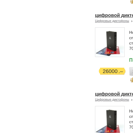
цифровой дикто
Цифровые диктофоны
Н
с
с
7
П
26000
цифровой дикт
Цифровые диктофоны
Н
с
с
7