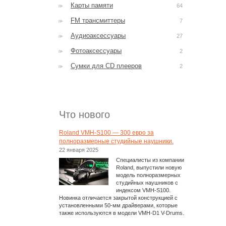
Карты памяти
64
FM трансмиттеры
7
Аудиоаксессуары
27
Фотоаксессуары
2
Сумки для CD плееров
2
Что нового
Roland VMH-S100 — 300 евро за
полноразмерные студийные наушники.
22 января 2025
Специалисты из компании
Roland, выпустили новую
модель полноразмерных
студийных наушников с
индексом VMH-S100.
Новинка отличается закрытой конструкцией с
установленными 50-мм драйверами, которые
также используются в модели VMH-D1 V-Drums.