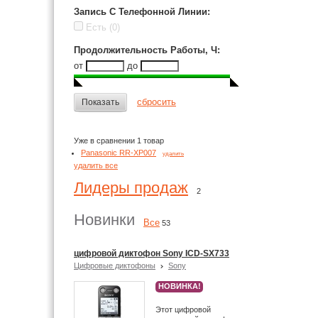
Запись С Телефонной Линии
:
Есть
(0)
Продолжительность Работы, Ч
:
от
до
сбросить
Показать
Уже в сравнении 1 товар
Panasonic RR-XP007
удалить
удалить все
Лидеры продаж
2
Новинки
Все
53
цифровой диктофон Sony ICD-SX733
Цифровые диктофоны
Sony
НОВИНКА!
Этот цифровой