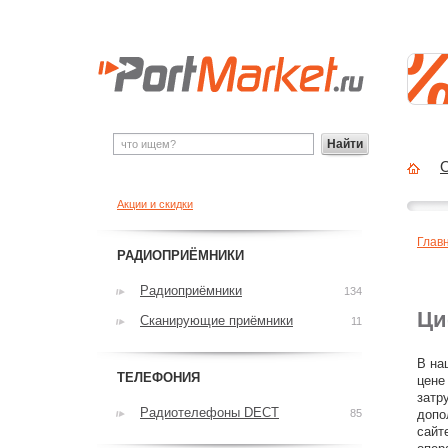
Найти
О
Акции и скидки
Глав
РАДИОПРИЁМНИКИ
Радиоприёмники
134
Ци
Сканирующие приёмники
11
В на
ТЕЛЕФОНИЯ
цене
затр
Радиотелефоны DECT
85
допо
сайт