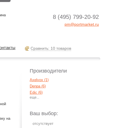
ина
8 (495) 799-20-92
pm@portmarket.ru
онтакты
Cравнить: 10 товаров
Производители
Axelvox (1)
Denpa (6)
Edic (6)
iRiver (2)
ьной
Panasonic (14)
Philips (2)
Ваш выбор:
Ritmix (33)
вку на
Roland (1)