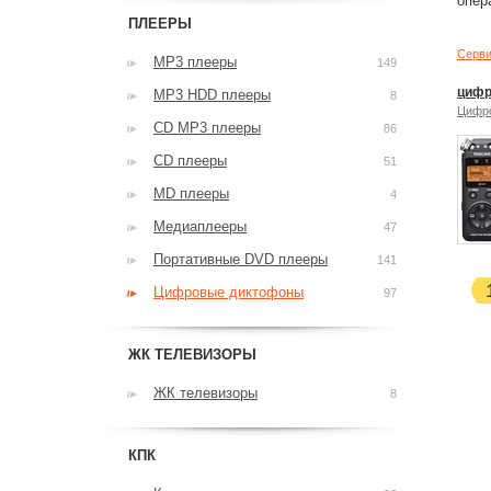
опер
ПЛЕЕРЫ
Серви
MP3 плееры
149
цифр
MP3 HDD плееры
8
Цифр
CD MP3 плееры
86
CD плееры
51
MD плееры
4
Медиаплееры
47
Портативные DVD плееры
141
Цифровые диктофоны
97
ЖК ТЕЛЕВИЗОРЫ
ЖК телевизоры
8
КПК