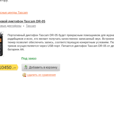
атору.
сные центры Tascam
овой диктофон Tascam DR-05
овые диктофоны
Tascam
Портативный диктофон Tascam DR-05 будет прекрасным помощником для журна
радийщиков и всех, кто желает получать качественно записанный звук. Встроен
тюнер позволит обеспечить запись, соответствующую конкретным условиям. П
треков осуществляется через USB-порт. Питается диктофон Tascam DR-05 от дв
батареек АА.
Под заказ
10450
Добавить в корзину
удалить из сравнения