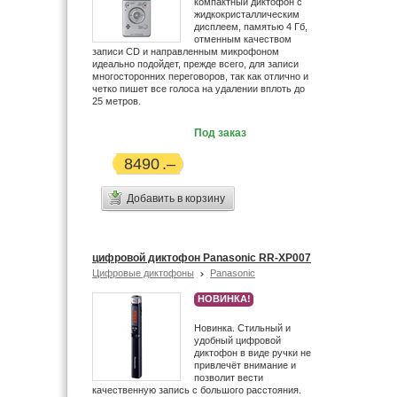
компактный диктофон с
жидкокристаллическим
дисплеем, памятью 4 Гб,
отменным качеством
записи CD и направленным микрофоном
идеально подойдет, прежде всего, для записи
многосторонних переговоров, так как отлично и
четко пишет все голоса на удалении вплоть до
25 метров.
Под заказ
8490
Добавить в корзину
цифровой диктофон Panasonic RR-XP007
Цифровые диктофоны
Panasonic
НОВИНКА!
Новинка. Стильный и
удобный цифровой
диктофон в виде ручки не
привлечёт внимание и
позволит вести
качественную запись c большого расстояния.