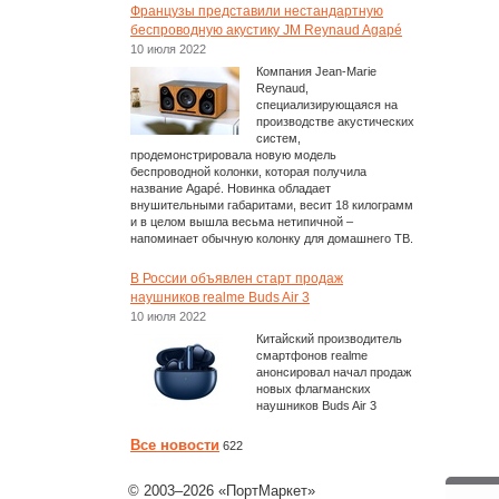
Французы представили нестандартную
беспроводную акустику JM Reynaud Agapé
10 июля 2022
Компания Jean-Marie
Reynaud,
специализирующаяся на
производстве акустических
систем,
продемонстрировала новую модель
беспроводной колонки, которая получила
название Agapé. Новинка обладает
внушительными габаритами, весит 18 килограмм
и в целом вышла весьма нетипичной –
напоминает обычную колонку для домашнего ТВ.
В России объявлен старт продаж
наушников realme Buds Air 3
10 июля 2022
Китайский производитель
смартфонов realme
анонсировал начал продаж
новых флагманских
наушников Buds Air 3
Все новости
622
© 2003–2026 «ПортМаркет»