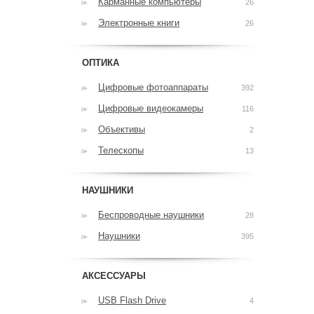
Карманные компьютеры
26
Электронные книги
26
ОПТИКА
Цифровые фотоаппараты
392
Цифровые видеокамеры
116
Объективы
2
Телескопы
13
НАУШНИКИ
Беспроводные наушники
28
Наушники
395
АКСЕССУАРЫ
USB Flash Drive
4