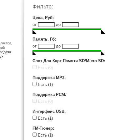
Sangean (1)
Фильтр:
Sanyo (5)
Sony (21)
Цена, Руб
:
Tascam (1)
от
до
Гном (4)
Память, Гб
:
листов,
от
до
ный
ередача
ух
Слот Для Карт Памяти SD/Micro SD
:
Есть
(0)
Поддержка MP3
:
Есть
(1)
Поддержка PCM
:
Есть
(0)
Интерфейс USB
:
Есть
(1)
FM-Тюнер
:
Есть
(1)