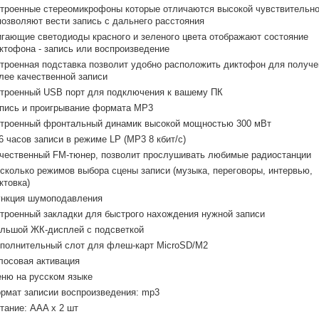
троенные стереомикрофоны которые отличаются высокой чувствительн
позволяют вести запись с дальнего расстояния
гающие светодиоды красного и зеленого цвета отображают состояние
ктофона - запись или воспроизведение
троенная подставка позволит удобно расположить диктофон для получе
лее качественной записи
троенный USB порт для подключения к вашему ПК
пись и проигрывание формата MP3
троенный фронтальный динамик высокой мощностью 300 мВт
6 часов записи в режиме LP (MP3 8 кбит/с)
чественный FM-тюнер, позволит прослушивать любимые радиостанции
сколько режимов выбора сцены записи (музыка, переговоры, интервью,
ктовка)
нкция шумоподавления
троенный закладки для быстрого нахождения нужной записи
льшой ЖК-дисплей с подсветкой
полнительный слот для флеш-карт MicroSD/M2
лосовая активация
ню на русском языке
рмат записии воспроизведения: mp3
тание: AAA x 2 шт