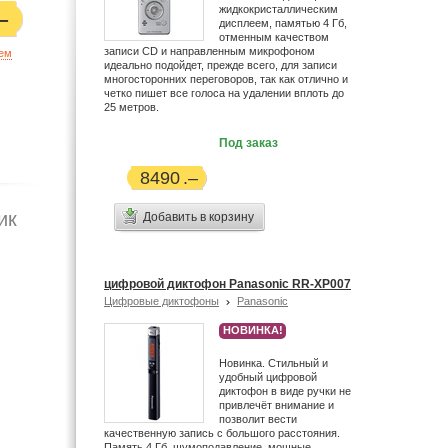
жидкокристаллическим
дисплеем, памятью 4 Гб,
отменным качеством
записи CD и направленным микрофоном
ием
идеально подойдет, прежде всего, для записи
многосторонних переговоров, так как отлично и
четко пишет все голоса на удалении вплоть до
25 метров.
Под заказ
8490
ик
Добавить в корзину
цифровой диктофон Panasonic RR-XP007
Цифровые диктофоны
Panasonic
НОВИНКА!
Новинка. Стильный и
удобный цифровой
диктофон в виде ручки не
привлечёт внимание и
позволит вести
качественную запись c большого расстояния.
Память 4 Гб, шумоподавление, мощные