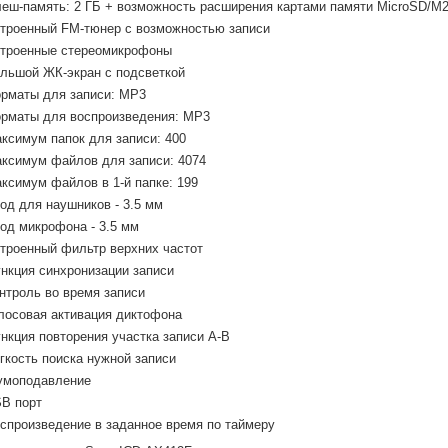
еш-память: 2 ГБ + возможность расширения картами памяти MicroSD/M
троенный FM-тюнер с возможностью записи
троенные стереомикрофоны
льшой ЖК-экран с подсветкой
рматы для записи: MP3
рматы для воспроизведения: MP3
ксимум папок для записи: 400
ксимум файлов для записи: 4074
ксимум файлов в 1-й папке: 199
од для наушников - 3.5 мм
од микрофона - 3.5 мм
троенный фильтр верхних частот
нкция синхронизации записи
нтроль во время записи
лосовая активация диктофона
нкция повторения участка записи A-B
гкость поиска нужной записи
моподавление
B порт
спроизведение в заданное время по таймеру