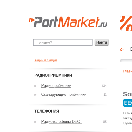
Найти
О
Акции и скидки
Глав
РАДИОПРИЁМНИКИ
Радиоприёмники
134
So
Сканирующие приёмники
11
БЕ
ТЕЛЕФОНИЯ
Если 
заказ
Радиотелефоны DECT
85
сдела