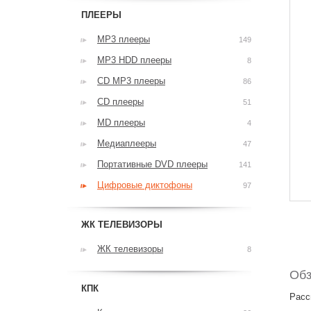
ПЛЕЕРЫ
MP3 плееры
149
MP3 HDD плееры
8
CD MP3 плееры
86
CD плееры
51
MD плееры
4
Медиаплееры
47
Портативные DVD плееры
141
Цифровые диктофоны
97
ЖК ТЕЛЕВИЗОРЫ
ЖК телевизоры
8
Обз
КПК
Расс