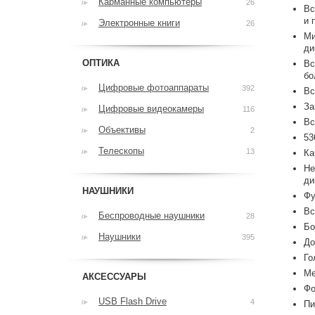
Карманные компьютеры
26
Вс
и 
Электронные книги
26
Ми
ди
ОПТИКА
Вс
бо
Цифровые фотоаппараты
392
Вс
За
Цифровые видеокамеры
116
Вс
Объективы
2
53
Телескопы
13
Ка
Не
ди
НАУШНИКИ
Фу
Вс
Беспроводные наушники
28
Бо
Наушники
395
До
Го
Ме
АКСЕССУАРЫ
Фо
USB Flash Drive
4
Пи