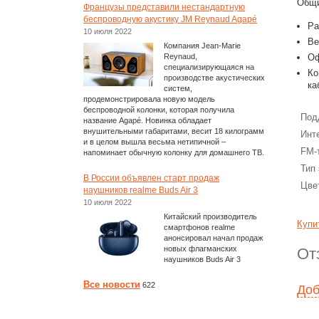
Общи
Французы представили нестандартную
беспроводную акустику JM Reynaud Agapé
Ра
10 июля 2022
Ве
Компания Jean-Marie
Reynaud,
Оф
специализирующаяся на
Ко
производстве акустических
ка
систем,
продемонстрировала новую модель
беспроводной колонки, которая получила
Под
название Agapé. Новинка обладает
внушительными габаритами, весит 18 килограмм
Инт
и в целом вышла весьма нетипичной –
FM-
напоминает обычную колонку для домашнего ТВ.
Тип
В России объявлен старт продаж
Цве
наушников realme Buds Air 3
10 июля 2022
Китайский производитель
Купи
смартфонов realme
анонсировал начал продаж
новых флагманских
От
наушников Buds Air 3
Все новости
622
Доб