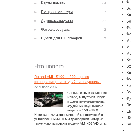
Фл
Карты памяти
64
Вс
FM трансмиттеры
7
Вс
Аудиоаксессуары
27
Бо
Фо
Фотоаксессуары
2
Фо
Сумки для CD плееров
2
Ма
Ма
Ма
Вх
Что нового
Вх
Вс
Roland VMH-S100 — 300 евро за
Фу
полноразмерные студийные наушники.
Ко
22 января 2025
Го
Специалисты из компании
Roland, выпустили новую
Фу
модель полноразмерных
Ле
студийных наушников с
индексом VMH-S100.
Шу
Новинка отличается закрытой конструкцией с
US
установленными 50-мм драйверами, которые
также используются в модели VMH-D1 V-Drums.
Во