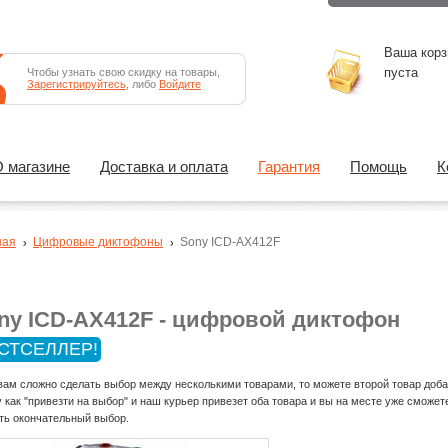
Ваша корз
пуста
Чтобы узнать свою скидку на товары,
Зарегистрируйтесь
, либо
Войдите
 магазине
Доставка и оплата
Гарантия
Помощь
К
ная
Цифровые диктофоны
Sony ICD-AX412F
ny ICD-AX412F - цифровой диктофон
СТСЕЛЛЕР!
вам сложно сделать выбор между несколькими товарами, то можете второй товар доба
у как "привезти на выбор" и наш курьер привезет оба товара и вы на месте уже сможет
ть окончательный выбор.