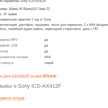
е параметры Sony ICD-AX412F
змер: Ш(мм) 45 В(мм)115 Г(мм) 22
с: 87 грамм
ициальная гарантия 1 год от Sony
мплектация: диктофон, наушники, чехол для переноски, 2 x AAA батаре
бель, линейный аудио кабель, переходник стерео-моно, диск с ПО
держка MP3
да
ерфейс USB
да
тюнер
да
 элементов питания
ААА
т корпуса
серый
ть Sony ICD-AX412F по цене
5570 руб.
зывы о Sony ICD-AX412F
авить отзыв