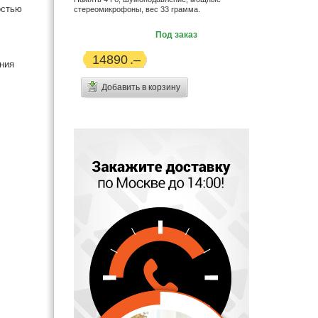
остью
стереомикрофоны, вес 33 грамма.
Под заказ
14890
ния
Добавить в корзину