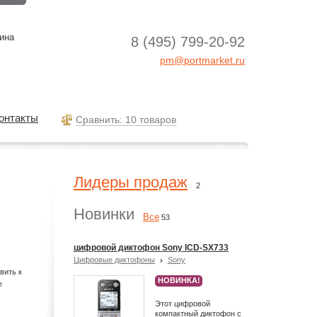
ина
8 (495) 799-20-92
pm@portmarket.ru
онтакты
Cравнить: 10 товаров
Лидеры продаж
2
Новинки
Все
53
цифровой диктофон Sony ICD-SX733
Цифровые диктофоны
Sony
вить к
НОВИНКА!
е
Этот цифровой
компактный диктофон с