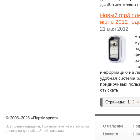
джойстика можно п
Новый mp3 плее
июне 2012 года
21 мая 2012
Но
му
ра
фи
ра
На
информацию на ле
удобная система р
придирчивых польз
отыскать
Страницы:
1
2
»
© 2003–2026 «ПортМаркет»
О магазине
Под
Все права защищены. При перепечатке материалов
ссылка на данный сайт обязательна.
Новости
Нов