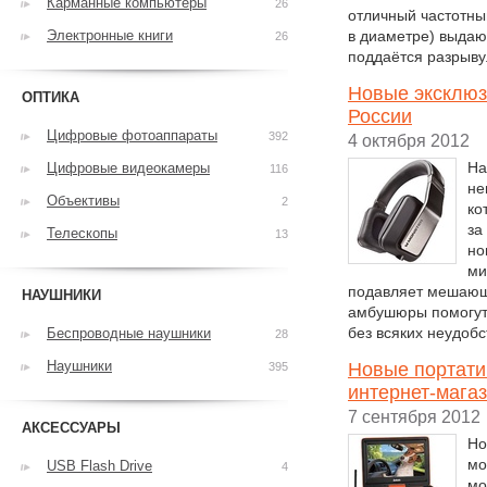
Карманные компьютеры
26
отличный частотный
Электронные книги
в диаметре) выдаю
26
поддаётся разрыву
Новые эксклюзи
ОПТИКА
России
Цифровые фотоаппараты
392
4 октября 2012
На
Цифровые видеокамеры
116
не
Объективы
2
ко
за
Телескопы
13
но
ми
подавляет мешающи
НАУШНИКИ
амбушюры помогут
без всяких неудоб
Беспроводные наушники
28
Наушники
Новые портати
395
интернет-магаз
7 сентября 2012
АКСЕССУАРЫ
Но
мо
USB Flash Drive
4
мо