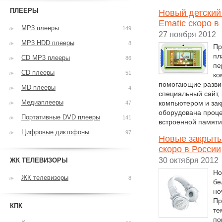
ПЛЕЕРЫ
Новый детский
Ematic скоро в
MP3 плееры
149
27 ноября 2012
MP3 HDD плееры
8
Пр
пл
CD MP3 плееры
86
пе
CD плееры
51
ко
помогающие развив
MD плееры
4
специальный сайт,
Медиаплееры
компьютером и зак
47
оборудована проце
Портативные DVD плееры
141
встроенной памяти
Цифровые диктофоны
97
Новые закрыты
скоро в России
30 октября 2012
ЖК ТЕЛЕВИЗОРЫ
Но
ЖК телевизоры
8
бе
но
Пр
КПК
те
по