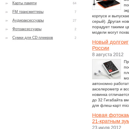
Карты памяти
64
по
эк
FM трансмиттеры
7
корпусе и выпускае
Аудиоаксессуары
27
серый). Другая но
порадует такими ц
Фотоаксессуары
2
модели могут похв
Сумки для CD плееров
2
Новый долгоиг
России
8 августа 2012
Пр
по
пл
мо
автономно работат
акселерометр и во
новинка отличаетс
до 32 Гигабайта в
для флеш-карт mic
Новая фотокам
21-кратным зу
23 июля 2012