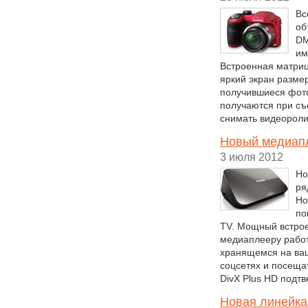
Вс
об
DM
им
Встроенная матриц
яркий экран разме
получившиеся фот
получаются при съ
снимать видеоролик
Новый медиапл
3 июля 2012
Но
ря
Но
по
TV. Мощный встрое
медиаплееру работ
хранящемся на ваш
соцсетях и посеща
DivX Plus HD подт
Новая линейка