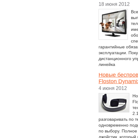
18 июня 2012
Все
вып
тел
име
обо
спе
гарантийные обяза
эксплуатации. Пок
дистанционного уп
линейка
Новые беспро
Floston Dynami
4 июня 2012
Но
Fl
те
2.
разговаривать по 
одновременно подк
по выбору. Полное
джойстик, который