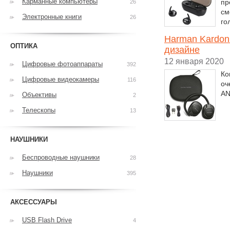
Карманные компьютеры
пр
26
см
Электронные книги
26
го
Harman Kardon
ОПТИКА
дизайне
12 января 2020
Цифровые фотоаппараты
392
Ко
Цифровые видеокамеры
116
оч
AN
Объективы
2
Телескопы
13
НАУШНИКИ
Беспроводные наушники
28
Наушники
395
АКСЕССУАРЫ
USB Flash Drive
4