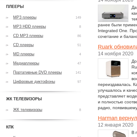
ПЛЕЕРЫ
Да
ка
MP3 плееры
149
те
ранее были примен
MP3 HDD плееры
8
Integrated One. П
CD MP3 плееры
86
сочетание и балан
CD плееры
51
Ruark обновил
14 ноября 2020
MD плееры
4
До
Медиаплееры
47
Ru
Портативные DVD плееры
ко
141
во
Цифровые диктофоны
97
переиздавалась. К
улучшалось и качес
представляет моде
ЖК ТЕЛЕВИЗОРЫ
и полностью соотв
радио, появившемус
ЖК телевизоры
8
Harman вернул
12 января 2020
КПК
В 