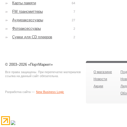
Карты памяти
64
FM трансмиттеры
7
Аудиоаксессуары
27
Фотоаксессуары
2
Сумки для CD плееров
2
© 2003–2026 «ПортМаркет»
О магазине
Под
Все права защищены. При перепечатке материалов
ссылка на данный сайт обязательна.
Новости
Нов
Акции
Лид
Разработка сайта —
New Business Logic
Обз