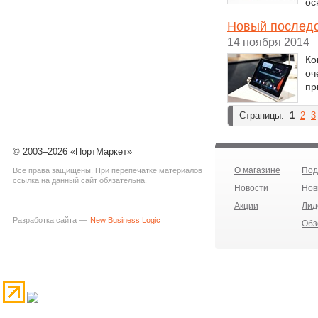
ос
Новый последо
14 ноября 2014
Ко
оч
пр
Страницы:
1
2
3
© 2003–2026 «ПортМаркет»
О магазине
Под
Все права защищены. При перепечатке материалов
ссылка на данный сайт обязательна.
Новости
Нов
Акции
Лид
Разработка сайта —
New Business Logic
Обз