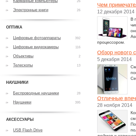
Карманные компьютеры
26
Чем примечате
Электронные книги
26
12 декабря 2014
В 
чи
ОПТИКА
он
As
Цифровые фотоаппараты
392
процессором.
Цифровые видеокамеры
116
Обзор нового
Объективы
2
5 декабря 2014
Телескопы
13
См
по
Се
НАУШНИКИ
Беспроводные наушники
28
Отличные впеч
Наушники
395
28 ноября 2014
Ко
см
АКСЕССУАРЫ
По
по
USB Flash Drive
4
дюймов и отличное