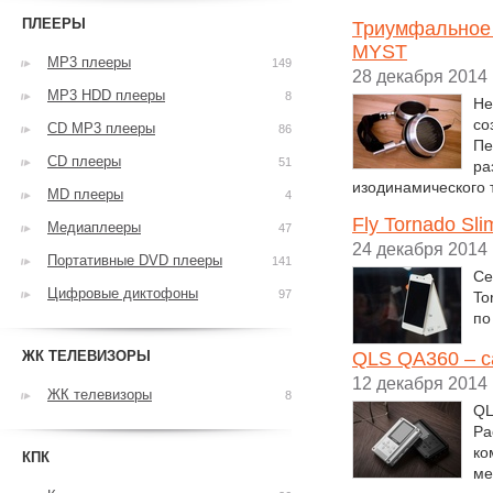
ПЛЕЕРЫ
Триумфальное 
MYST
MP3 плееры
149
28 декабря 2014
MP3 HDD плееры
8
Не
со
CD MP3 плееры
86
Пе
CD плееры
51
ра
изодинамического 
MD плееры
4
Fly Tornado Sl
Медиаплееры
47
24 декабря 2014
Портативные DVD плееры
141
Се
Цифровые диктофоны
97
To
по
ЖК ТЕЛЕВИЗОРЫ
QLS QA360 – с
12 декабря 2014
ЖК телевизоры
8
QL
Ра
ко
КПК
ме