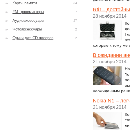
Карты памяти
64
Rti1– достойны
FM трансмиттеры
7
28 ноября 2014
Аудиоаксессуары
27
Ко
до
Фотоаксессуары
2
Гл
Сумки для CD плееров
2
вс
которые к тому же
В ожидании ан
21 ноября 2014
На
Yo
по
им
неожиданным решен
Nokia N1 – лег
21 ноября 2014
Ко
св
ли