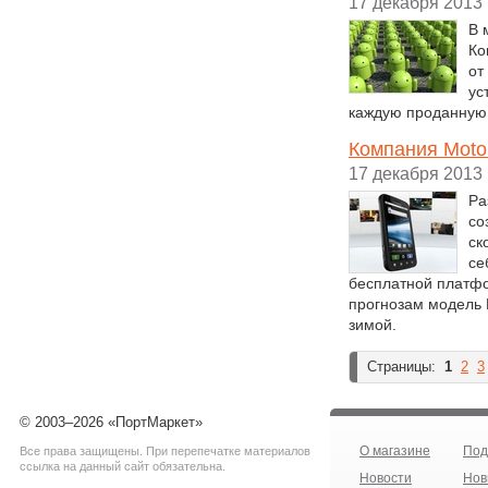
17 декабря 2013
В 
Ко
от
ус
каждую проданную 
Компания Motor
17 декабря 2013
Ра
со
ск
се
бесплатной платфо
прогнозам модель M
зимой.
Страницы:
1
2
3
© 2003–2026 «ПортМаркет»
О магазине
Под
Все права защищены. При перепечатке материалов
ссылка на данный сайт обязательна.
Новости
Нов