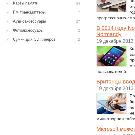
по
Карты памяти
64
от
го
FM трансмиттеры
7
прогрессивных сма
Аудиоаксессуары
27
В 2014 году No
Фотоаксессуары
2
Normandy
Сумки для CD плееров
2
19 декабря 2013
Ко
вы
пр
«т
пользователей.
Британцы ввод
19 декабря 2013
По
бо
не
не
миниатюрная табле
Microsoft може