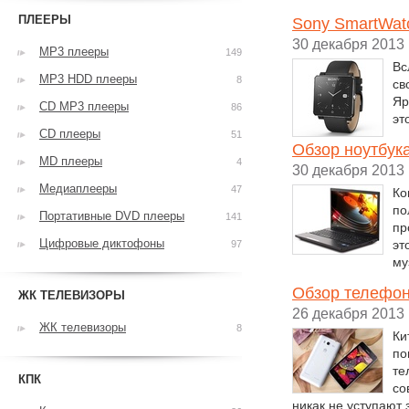
ПЛЕЕРЫ
Sony SmartWat
30 декабря 2013
MP3 плееры
149
Вс
MP3 HDD плееры
8
св
Яр
CD MP3 плееры
86
эт
CD плееры
51
Обзор ноутбу
MD плееры
4
30 декабря 2013
Медиаплееры
47
Ко
по
Портативные DVD плееры
141
пр
Цифровые диктофоны
эт
97
му
Обзор телефон
ЖК ТЕЛЕВИЗОРЫ
26 декабря 2013
ЖК телевизоры
8
Ки
по
те
КПК
со
никак не уступают