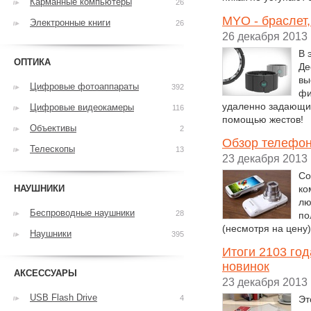
Карманные компьютеры
26
MYO - браслет
Электронные книги
26
26 декабря 2013
В 
ОПТИКА
Де
вы
Цифровые фотоаппараты
392
фи
удаленно задающи
Цифровые видеокамеры
116
помощью жестов!
Объективы
2
Обзор телефо
Телескопы
13
23 декабря 2013
Со
НАУШНИКИ
ко
лю
Беспроводные наушники
28
по
(несмотря на цену
Наушники
395
Итоги 2103 го
новинок
АКСЕССУАРЫ
23 декабря 2013
USB Flash Drive
4
Эт