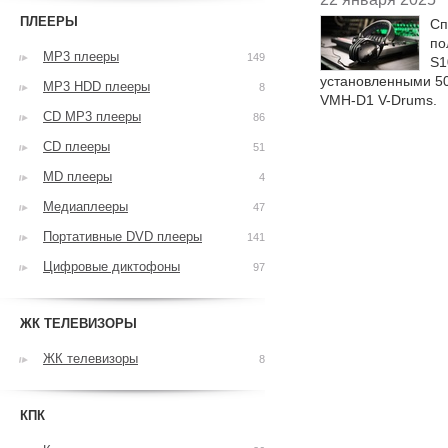
ПЛЕЕРЫ
Сп
по
MP3 плееры
149
S1
установленными 50
MP3 HDD плееры
8
VMH-D1 V-Drums.
CD MP3 плееры
86
CD плееры
51
MD плееры
4
Медиаплееры
47
Портативные DVD плееры
141
Цифровые диктофоны
97
ЖК ТЕЛЕВИЗОРЫ
ЖК телевизоры
8
КПК