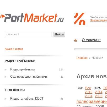
Чтобы узнать
Зарегистриру
Найти
О магазине
Акции и скидки
Главная
Новости
РАДИОПРИЁМНИКИ
Радиоприёмники
134
Архив нов
Сканирующие приёмники
11
Год:
Все
2025
2
ТЕЛЕФОНИЯ
2015
2014
2
2004
2003
2
Радиотелефоны DECT
85
полноразмерны
22 января 2025