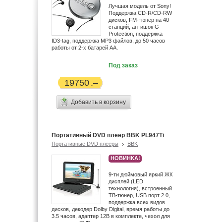
Лучшая модель от Sony!
Поддержка CD-R/CD-RW
дисков, FM-тюнер на 40
станций, антишок G-
Protection, поддержка
ID3-tag, поддержка MP3 файлов, до 50 часов
работы от 2-х батарей АА.
Под заказ
19750
Добавить в корзину
Портативный DVD плеер BBK PL947Ti
Портативные DVD плееры
BBK
НОВИНКА!
9-ти дюймовый яркий ЖК
дисплей (LED
технология), встроенный
ТВ-тюнер, USB порт 2.0,
поддержка всех видов
дисков, декодер Dolby Digital, время работы до
3.5 часов, адаптер 12В в комплекте, чехол для