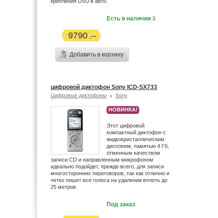
крепления DVD в авто.
Есть в наличии
3
9790
Добавить в корзину
цифровой диктофон Sony ICD-SX733
Цифровые диктофоны
Sony
НОВИНКА!
Этот цифровой
компактный диктофон с
жидкокристаллическим
дисплеем, памятью 4 Гб,
отменным качеством
записи CD и направленным микрофоном
идеально подойдет, прежде всего, для записи
многосторонних переговоров, так как отлично и
четко пишет все голоса на удалении вплоть до
25 метров.
Под заказ