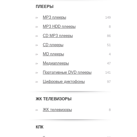
ПЛЕЕРЫ
MP3 плееры
149
MP3 HDD плееры
8
CD MP3 плееры
86
CD плееры
51
MD плееры
4
Медиаплееры
47
Портативные DVD плееры
141
Цифровые диктофоны
97
ЖК ТЕЛЕВИЗОРЫ
ЖК телевизоры
8
КПК