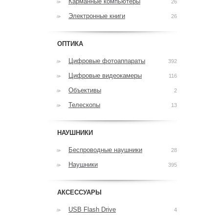
Карманные компьютеры
26
Электронные книги
26
ОПТИКА
Цифровые фотоаппараты
392
Цифровые видеокамеры
116
Объективы
2
Телескопы
13
НАУШНИКИ
Беспроводные наушники
28
Наушники
395
АКСЕССУАРЫ
USB Flash Drive
4