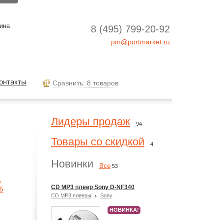
ина
8 (495) 799-20-92
pm@portmarket.ru
онтакты
Cравнить: 8 товаров
Лидеры продаж
94
Товары со скидкой
4
Новинки
Все
53
6
CD MP3 плеер Sony D-NF340
5
CD MP3 плееры
Sony
НОВИНКА!