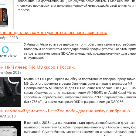
Небольшие, но достаточно мощные акустические системы Kiso Acoustic HB
японского производителя получили неплохой четырехдюймовой динамик и 
Peerless
on представил самого умного голосового ассистента
оября 2018
У Amazon Alexa есть все шансы на то, чтобы стать самым востребова
голосовым ассистентом благодаря своей продвинутости. Об этом пря
свидетельствует релиз SDK Alexa-модулей, предназначенных для смар
и наушников.
й Hi-Fi плеер Fiio M9 скоро в России.
ентября 2018
Компания FiiO расширяет линейку M портативных плееров, представив
M9. До этого момента в серии был лишь один аппарат с индексом M7.
Проигрыватель M9 впервые для FiiO оснащается балансным ЦАП — к
канал обслуживается отдельным чипом AK4490EN от Asahi Kasei Microd
способным обрабатывать цифровые потоки PCM с параметрами вплоть
бит / 768 кГц, а также материал DSD с разрешением до DSD256.
й ламповый усилитель LittleZoe побеждает ненужную вибрацию
реля 2018
В сентябре 2018 года начинается старт продаж новой модели двухтакт
лампового усилителя LittleZoe, предназначенного для борьбы с ненужн
вибрацией. С устройством можно ознакомиться и раньше &ndash; оно 