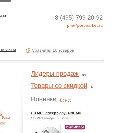
ина
8 (495) 799-20-92
pm@portmarket.ru
онтакты
Cравнить: 10 товаров
Лидеры продаж
94
Товары со скидкой
4
Новинки
Все
53
6
CD MP3 плеер Sony D-NF340
5
Kiso
CD MP3 плееры
Sony
ием
НОВИНКА!