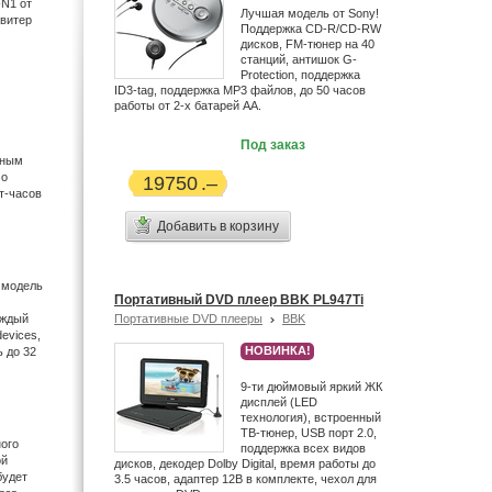
-N1 от
Лучшая модель от Sony!
твитер
Поддержка CD-R/CD-RW
дисков, FM-тюнер на 40
станций, антишок G-
Protection, поддержка
ID3-tag, поддержка MP3 файлов, до 50 часов
работы от 2-х батарей АА.
Под заказ
нным
мо
19750
т-часов
Добавить в корзину
 модель
Портативный DVD плеер BBK PL947Ti
аждый
Портативные DVD плееры
BBK
evices,
НОВИНКА!
 до 32
9-ти дюймовый яркий ЖК
дисплей (LED
технология), встроенный
ТВ-тюнер, USB порт 2.0,
ного
поддержка всех видов
ой
дисков, декодер Dolby Digital, время работы до
будет
3.5 часов, адаптер 12В в комплекте, чехол для