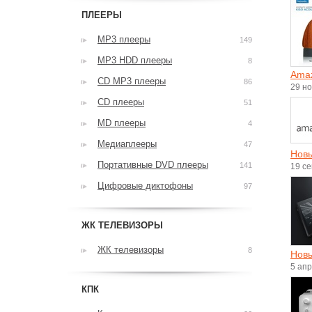
ПЛЕЕРЫ
MP3 плееры
149
MP3 HDD плееры
8
Amaz
CD MP3 плееры
86
29 н
CD плееры
51
MD плееры
4
Медиаплееры
47
Новы
Портативные DVD плееры
141
19 с
Цифровые диктофоны
97
ЖК ТЕЛЕВИЗОРЫ
ЖК телевизоры
8
Новы
5 ап
КПК