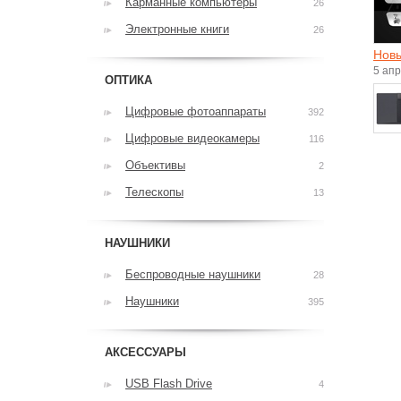
Карманные компьютеры
26
Электронные книги
26
Новы
5 ап
ОПТИКА
Цифровые фотоаппараты
392
Цифровые видеокамеры
116
Объективы
2
Телескопы
13
НАУШНИКИ
Беспроводные наушники
28
Наушники
395
АКСЕССУАРЫ
USB Flash Drive
4