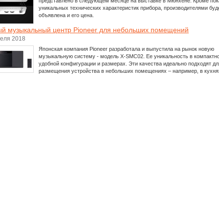
представлено в следующем месяце на выставке в Мюнхене. Кроме пок
уникальных технических характеристик прибора, производителями буд
объявлена и его цена.
й музыкальный центр Pioneer для небольших помещений
реля 2018
Японская компания Pioneer разработала и выпустила на рынок новую
музыкальную систему - модель X-SMC02. Ее уникальность в компактно
удобной конфигурации и размерах. Эти качества идеально подходят дл
размещения устройства в небольших помещениях – например, в кухня