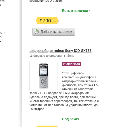
аза
крепления DVD в авто.
ет
Есть в наличии
3
9790
Добавить в корзину
сти,
я
х.
цифровой диктофон Sony ICD-SX733
Цифровые диктофоны
Sony
НОВИНКА!
Этот цифровой
компактный диктофон с
жидкокристаллическим
дисплеем, памятью 4 Гб,
отменным качеством
записи CD и направленным микрофоном
идеально подойдет, прежде всего, для записи
многосторонних переговоров, так как отлично и
четко пишет все голоса на удалении вплоть до
25 метров.
Под заказ