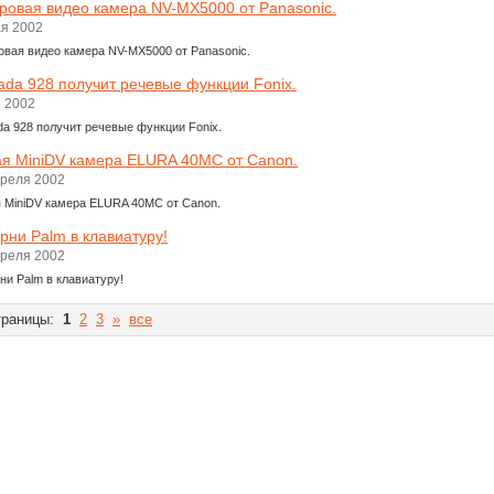
овая видео камера NV-MX5000 от Panasonic.
ая 2002
вая видео камера NV-MX5000 от Panasonic.
ada 928 получит речевые функции Fonix.
я 2002
da 928 получит речевые функции Fonix.
я MiniDV камера ELURA 40MC от Canon.
преля 2002
 MiniDV камера ELURA 40MC от Canon.
рни Palm в клавиатуру!
преля 2002
ни Palm в клавиатуру!
раницы:
1
2
3
»
все