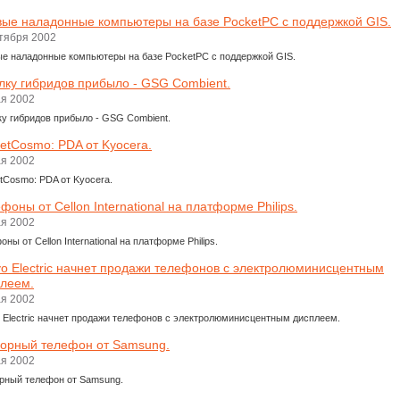
ые наладонные компьютеры на базе PocketPC с поддержкой GIS.
ктября 2002
е наладонные компьютеры на базе PocketPC с поддержкой GIS.
лку гибридов прибыло - GSG Combient.
ая 2002
ку гибридов прибыло - GSG Combient.
etCosmo: PDA от Kyocera.
ая 2002
tCosmo: PDA от Kyocera.
фоны от Cellon International на платформе Philips.
ая 2002
ны от Cellon International на платформе Philips.
o Electric начнет продажи телефонов с электролюминисцентным
леем.
ая 2002
 Electric начнет продажи телефонов с электролюминисцентным дисплеем.
орный телефон от Samsung.
ая 2002
рный телефон от Samsung.