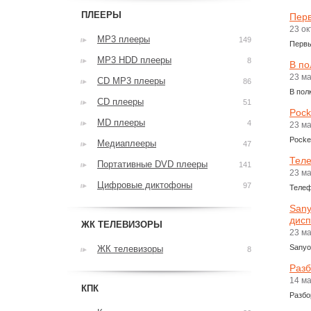
ПЛЕЕРЫ
Перв
23 о
MP3 плееры
149
Первы
MP3 HDD плееры
8
В по
23 м
CD MP3 плееры
86
В пол
CD плееры
51
Pock
MD плееры
4
23 м
Pocke
Медиаплееры
47
Теле
Портативные DVD плееры
141
23 м
Цифровые диктофоны
97
Телефо
Sany
дисп
ЖК ТЕЛЕВИЗОРЫ
23 м
Sanyo
ЖК телевизоры
8
Разб
14 м
КПК
Разбо