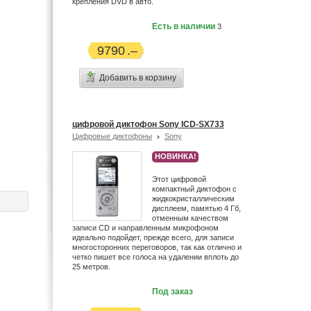
крепления DVD в авто.
Есть в наличии
3
9790
Добавить в корзину
цифровой диктофон Sony ICD-SX733
Цифровые диктофоны
Sony
НОВИНКА!
Этот цифровой
компактный диктофон с
жидкокристаллическим
дисплеем, памятью 4 Гб,
отменным качеством
записи CD и направленным микрофоном
идеально подойдет, прежде всего, для записи
многосторонних переговоров, так как отлично и
четко пишет все голоса на удалении вплоть до
25 метров.
Под заказ