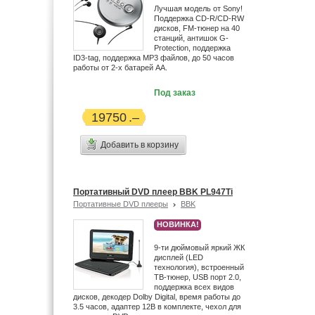
Лучшая модель от Sony!
Поддержка CD-R/CD-RW
дисков, FM-тюнер на 40
станций, антишок G-
Protection, поддержка
ID3-tag, поддержка MP3 файлов, до 50 часов
работы от 2-х батарей АА.
Под заказ
19750
Добавить в корзину
Портативный DVD плеер BBK PL947Ti
Портативные DVD плееры
BBK
НОВИНКА!
9-ти дюймовый яркий ЖК
дисплей (LED
технология), встроенный
ТВ-тюнер, USB порт 2.0,
поддержка всех видов
дисков, декодер Dolby Digital, время работы до
3.5 часов, адаптер 12В в комплекте, чехол для