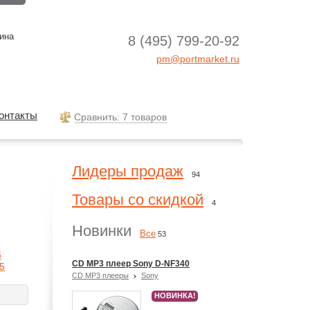
ина
8 (495) 799-20-92
pm@portmarket.ru
онтакты
Cравнить: 7 товаров
Лидеры продаж
94
Товары со скидкой
4
Новинки
Все
53
6
CD MP3 плеер Sony D-NF340
5
CD MP3 плееры
Sony
НОВИНКА!