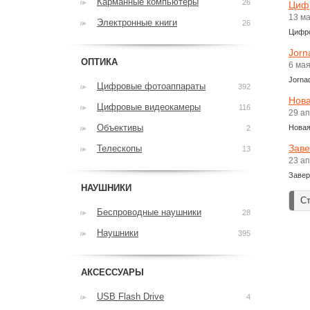
Карманные компьютеры
26
Цифр
13 м
Электронные книги
26
Цифро
Jorn
ОПТИКА
6 ма
Jorna
Цифровые фотоаппараты
392
Нова
Цифровые видеокамеры
116
29 а
Объективы
Новая
2
Заве
Телескопы
13
23 а
Завер
НАУШНИКИ
Ст
Беспроводные наушники
28
Наушники
395
АКСЕССУАРЫ
USB Flash Drive
4