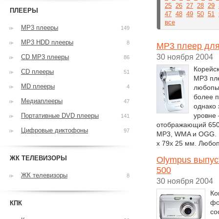
25
26
27
28
29
ПЛЕЕРЫ
47
48
49
50
51
все
MP3 плееры
149
MP3 HDD плееры
8
MP3 плеер для
30 ноября 2004
CD MP3 плееры
86
Корейс
CD плееры
51
MP3 пл
MD плееры
4
любопыт
более п
Медиаплееры
47
однако 
уровне 
Портативные DVD плееры
141
отображающий 6500
Цифровые диктофоны
97
MP3, WMA и OGG. П
x 79x 25 мм. Любо
ЖК ТЕЛЕВИЗОРЫ
Olympus выпус
500
ЖК телевизоры
8
30 ноября 2004
Ко
фо
КПК
со