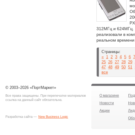
но
мо
Об
20
PX
312МГц и 624МГц. 
реализовали в ком
реальном времени 
Страницы:
«
1
2
3
4
5
6
25
26
27
28
29
47
48
49
50
51
все
© 2003–2026 «ПортМаркет»
О магазине
Под
Все права защищены. При перепечатке материалов
ссылка на данный сайт обязательна.
Новости
Нов
Акции
Лид
Разработка сайта —
New Business Logic
Обз