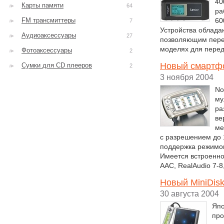
40
Карты памяти
64
ра
FM трансмиттеры
60
7
Устройства облад
Аудиоаксессуары
27
позволяющим перед
моделях для перед
Фотоаксессуары
2
Новый смартфо
Сумки для CD плееров
2
3 ноября 2004
No
му
ра
ве
ме
с разрешением до 
поддержка режимо
Имеется встроенн
AAC, RealAudio 7-8
Новый MiniDis
30 августа 2004
Япо
про