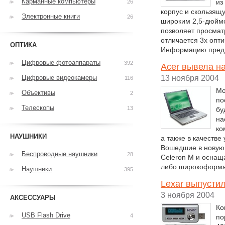
Карманные компьютеры
из
26
корпус и скользящ
Электронные книги
26
широким 2,5-дюймо
позволяет просмат
отличается 3х опт
ОПТИКА
Информацию предл
Цифровые фотоаппараты
392
Acer вывела н
Цифровые видеокамеры
13 ноября 2004
116
Мо
Объективы
2
по
Телескопы
13
бу
на
ко
НАУШНИКИ
а также в качеств
Вошедшие в новую 
Беспроводные наушники
28
Celeron M и осна
либо широкоформа
Наушники
395
Lexar выпусти
3 ноября 2004
АКСЕССУАРЫ
Ко
USB Flash Drive
4
по