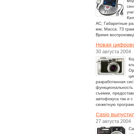
мод
сен
учи
Ken
АС; Габаритные ра
мм; Масса: 73 грам
Время воспроизвед
Новая цифрово
30 августа 2004
Ко
кл
Op
ци
разработанная систе
функциональность 
съемки, предостав
автофокуса так и 
сюжетную програм
Casio выпусти
27 августа 2004
Ca