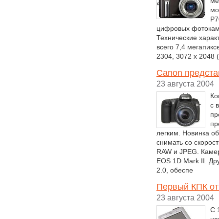
ме
мо
P7
цифровых фотокаме
Технические характ
всего 7,4 мегапикс
2304, 3072 x 2048 (
Canon предста
23 августа 2004
Ко
с 
пр
пр
легким. Новинка о
снимать со скорос
RAW и JPEG. Камер
EOS 1D Mark II. Др
2.0, обеспе
Первый КПК от 
23 августа 2004
С 