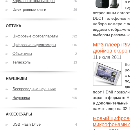
Карманные компьютеры
26
в 
тр
Электронные книги
26
встроенным автоот
DECT телефонов и
набора номера с по
ОПТИКА
видами отображени
выбором различны
Цифровые фотоаппараты
392
MP3 плеер iRi
Цифровые видеокамеры
116
дюймов скоро 
Объективы
2
11 июля 2011
Телескопы
13
Вс
ро
с 
НАУШНИКИ
по
дю
Беспроводные наушники
28
порт HDMI позволи
экран в формате HD
Наушники
395
а дополнительный 
память еще на 32 
АКСЕССУАРЫ
Новый цифрово
микрофонами с
USB Flash Drive
4