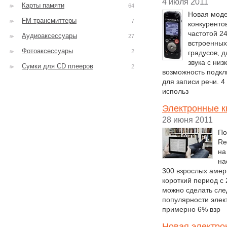
4 июля 2011
Карты памяти
64
Новая моде
FM трансмиттеры
7
конкуренто
частотой 24
Аудиоаксессуары
27
встроенных
Фотоаксессуары
2
градусов, 
звука с низ
Сумки для CD плееров
2
возможность подкл
для записи речи. 
использ
Электронные к
28 июня 2011
По
Re
на
на
300 взрослых амер
короткий период с 
можно сделать сле
популярности элек
примерно 6% взр
Новая электро