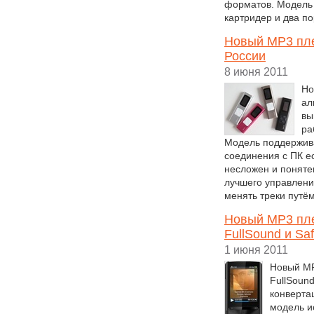
форматов. Модель
картридер и два п
Новый MP3 плее
России
8 июня 2011
Но
ал
вы
ра
Модель поддержив
соединения с ПК е
несложен и поняте
лучшего управления
менять треки путё
Новый MP3 пле
FullSound и Sa
1 июня 2011
Новый MP
FullSoun
конверта
модель и