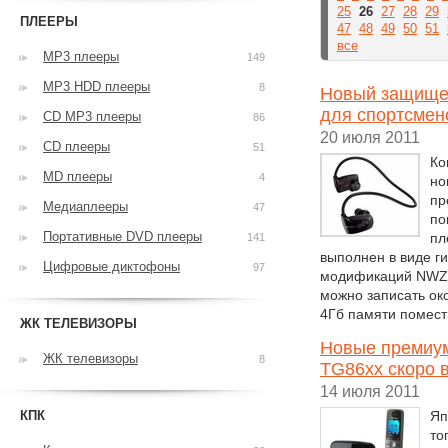
25
26
27
28
29
ПЛЕЕРЫ
47
48
49
50
51
все
MP3 плееры
149
MP3 HDD плееры
8
Новый защище
для спортсмен
CD MP3 плееры
86
20 июля 2011
CD плееры
51
Ко
MD плееры
4
но
пр
Медиаплееры
47
по
Портативные DVD плееры
пл
141
выполнен в виде г
Цифровые диктофоны
97
модификаций NWZ-W
можно записать око
4Гб памяти помести
ЖК ТЕЛЕВИЗОРЫ
Новые премиум
ЖК телевизоры
8
TG86xx скоро 
14 июля 2011
КПК
Яп
то