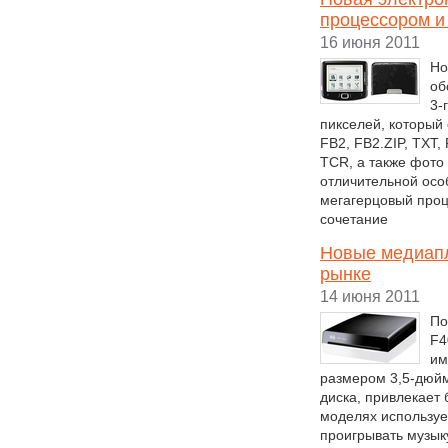
процессором и
16 июня 2011
Но
об
3-
пикселей, который
FB2, FB2.ZIP, TXT
TCR, а также фото
отличительной осо
мегагерцовый проц
сочетание
Новые медиапл
рынке
14 июня 2011
По
F4
им
размером 3,5-дюйм
диска, привлекает
моделях использует
проигрывать музык