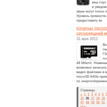
ваш слух
и уведом
звука могут плохо 
Уровень громкости
предоставить во
Kingmax micro
сегодняшний 
31 мая 2011
Вс
пе
Гб
по
48 Мбит/с. Новинка
возможно записать
видео файлами в в
microSD 64Gb прим
по энергосбережен
Страницы:
«
1
2
3
4
5
6
25
26
27
28
29
47
48
49
50
51
все