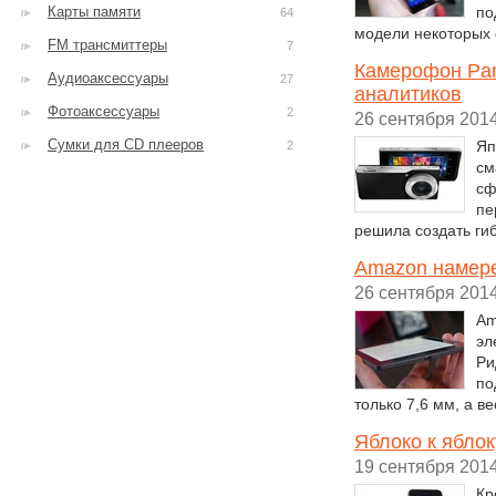
Карты памяти
по
64
модели некоторых
FM трансмиттеры
7
Камерофон Pan
Аудиоаксессуары
27
аналитиков
Фотоаксессуары
2
26 сентября 201
Сумки для CD плееров
Яп
2
см
сф
пе
решила создать ги
Amazon намере
26 сентября 201
Am
эл
Ри
по
только 7,6 мм, а вес
Яблоко к ябло
19 сентября 201
Кр