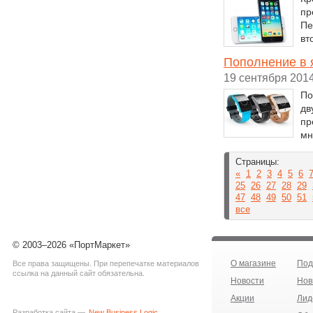
пр
Пе
вт
Пополнение в 
19 сентября 201
По
дв
пр
мн
Страницы:
«
1
2
3
4
5
6
25
26
27
28
29
47
48
49
50
51
все
© 2003–2026 «ПортМаркет»
О магазине
Под
Все права защищены. При перепечатке материалов
ссылка на данный сайт обязательна.
Новости
Нов
Акции
Лид
Разработка сайта —
New Business Logic