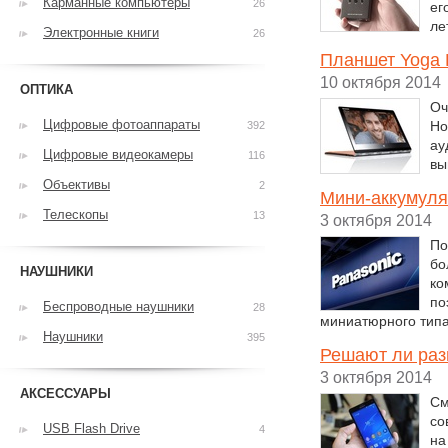
Карманные компьютеры
26
ег
ле
Электронные книги
26
Планшет Yoga 
10 октября 2014
ОПТИКА
Оч
Цифровые фотоаппараты
Но
392
ау
Цифровые видеокамеры
116
вы
Объективы
2
Мини-аккумуля
Телескопы
13
3 октября 2014
По
бо
НАУШНИКИ
ко
по
Беспроводные наушники
28
миниатюрного типа
Наушники
395
Решают ли раз
3 октября 2014
АКСЕССУАРЫ
См
со
USB Flash Drive
4
на