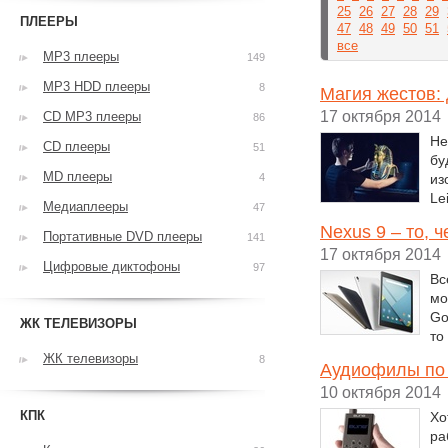
25
26
27
28
29
ПЛЕЕРЫ
47
48
49
50
51
все
MP3 плееры
149
MP3 HDD плееры
8
Магия жестов:
17 октября 2014
CD MP3 плееры
86
Не
CD плееры
51
бу
MD плееры
4
из
Le
Медиаплееры
47
Nexus 9 – то, 
Портативные DVD плееры
141
17 октября 2014
Цифровые диктофоны
97
Вс
мо
Go
ЖК ТЕЛЕВИЗОРЫ
то
ЖК телевизоры
8
Аудиофилы по 
10 октября 2014
КПК
Хо
ра