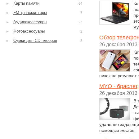
Карты памяти
Ко
64
по
FM трансмиттеры
7
пр
эт
Аудиоаксессуары
27
му
Фотоаксессуары
2
Обзор телефон
Сумки для CD плееров
2
26 декабря 2013
Ки
по
те
со
никак не уступают
MYO - браслет
26 декабря 2013
В 
Де
вы
фи
удаленно задающи
помощью жестов!