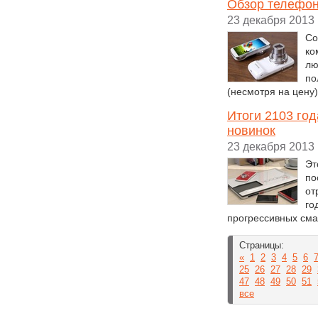
Обзор телефо
23 декабря 2013
Со
ко
лю
по
(несмотря на цену
Итоги 2103 го
новинок
23 декабря 2013
Эт
по
от
го
прогрессивных сма
Страницы:
«
1
2
3
4
5
6
25
26
27
28
29
47
48
49
50
51
все