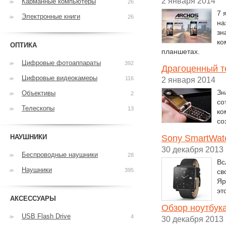
2 января 2014
Карманные компьютеры
26
7 
Электронные книги
26
на
зн
ко
ОПТИКА
планшетах.
Цифровые фотоаппараты
392
Драгоценный те
Цифровые видеокамеры
116
2 января 2014
Зн
Объективы
2
со
Телескопы
13
ко
со
НАУШНИКИ
Sony SmartWat
30 декабря 2013
Беспроводные наушники
28
Вс
Наушники
395
св
Яр
эт
АКСЕССУАРЫ
Обзор ноутбу
USB Flash Drive
4
30 декабря 2013