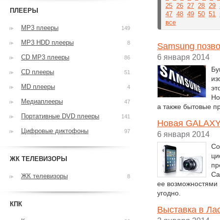
25
26
27
28
29
ПЛЕЕРЫ
47
48
49
50
51
все
MP3 плееры
149
MP3 HDD плееры
8
Samsung позво
6 января 2014
CD MP3 плееры
86
Бу
CD плееры
51
из
MD плееры
4
эт
Ho
Медиаплееры
47
а также бытовые п
Портативные DVD плееры
141
Новая GALAXY
Цифровые диктофоны
97
6 января 2014
Со
ци
ЖК ТЕЛЕВИЗОРЫ
пр
Ca
ЖК телевизоры
8
ее возможностями 
угодно.
КПК
Выставка в Ла