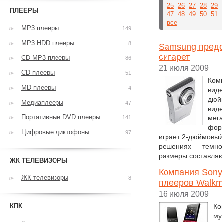
25
26
27
28
29
ПЛЕЕРЫ
47
48
49
50
51
все
MP3 плееры
149
MP3 HDD плееры
8
Samsung предс
сигарет
CD MP3 плееры
86
21 июля 2009
CD плееры
51
Ком
MD плееры
4
вид
дюй
Медиаплееры
47
виде
Портативные DVD плееры
мег
141
фор
Цифровые диктофоны
97
играет 2-дюймовый
решениях — темно-
размеры составляют
ЖК ТЕЛЕВИЗОРЫ
Компания Sony
ЖК телевизоры
8
плееров Walk
16 июля 2009
КПК
Ко
му