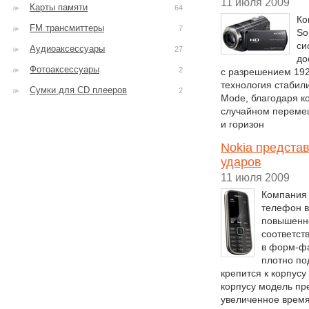
11 июля 2009
Карты памяти
64
Ко
FM трансмиттеры
7
So
си
Аудиоаксессуары
27
до
Фотоаксессуары
2
с разрешением 1920
технология стабили
Сумки для CD плееров
2
Mode, благодаря к
случайном перемещ
и горизон
Nokia представ
ударов
11 июля 2009
Компания 
телефон в
повышенно
соответст
в форм-фа
плотно по
крепится к корпус
корпусу модель пр
увеличенное врем