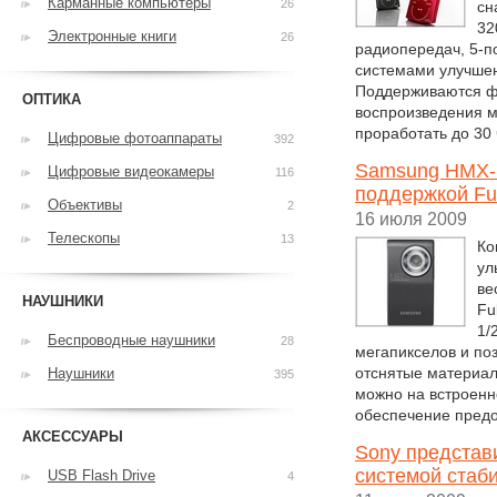
Карманные компьютеры
26
сн
32
Электронные книги
26
радиопередач, 5-
системами улучшени
Поддерживаются ф
ОПТИКА
воспроизведения м
проработать до 30
Цифровые фотоаппараты
392
Samsung HMX-U
Цифровые видеокамеры
116
поддержкой Fu
Объективы
2
16 июля 2009
Телескопы
13
Ко
ул
ве
НАУШНИКИ
Fu
1/
Беспроводные наушники
28
мегапикселов и по
отснятые материал
Наушники
395
можно на встроен
обеспечение предо
АКСЕССУАРЫ
Sony представ
системой стаб
USB Flash Drive
4