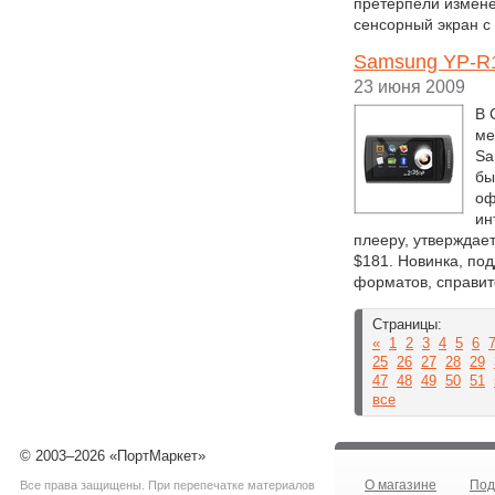
претерпели измене
сенсорный экран с
Samsung YP-R1
23 июня 2009
В 
ме
Sa
бы
оф
ин
плееру, утверждает
$181. Новинка, по
форматов, справит
Страницы:
«
1
2
3
4
5
6
25
26
27
28
29
47
48
49
50
51
все
© 2003–2026 «ПортМаркет»
О магазине
Под
Все права защищены. При перепечатке материалов