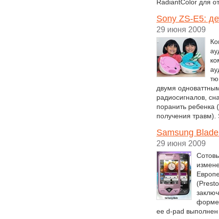
RadiantColor для 
Sony ZS-E5: д
29 июня 2009
Ко
ау
ко
ау
тю
двумя одноваттным
радиосигналов, сн
поранить ребенка (
получения травм). 
Samsung Blade
29 июня 2009
Сотовы
измене
Европе
(Prest
заключ
форме 
ее d-pad выполнен