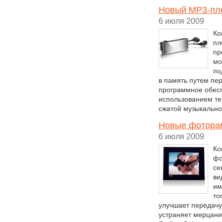
Новый MP3-пле
6 июля 2009
Ко
пл
пр
мо
по
в память путем пе
программное обесп
использованием те
сжатой музыкально
Новые фоторам
6 июля 2009
Ко
фо
се
ви
им
то
улучшает передачу
устраняет мерцани