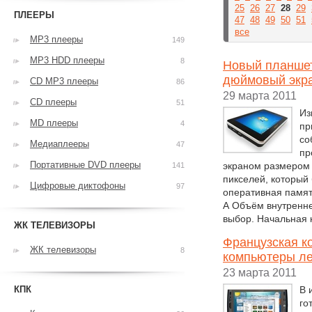
25
26
27
28
29
ПЛЕЕРЫ
47
48
49
50
51
все
MP3 плееры
149
MP3 HDD плееры
8
Новый планшетн
дюймовый экра
CD MP3 плееры
86
29 марта 2011
CD плееры
51
Из
MD плееры
4
пр
со
Медиаплееры
47
пр
Портативные DVD плееры
экраном размером 
141
пикселей, который
Цифровые диктофоны
97
оперативная память
А Объём внутренне
выбор. Начальная 
ЖК ТЕЛЕВИЗОРЫ
Французская к
ЖК телевизоры
8
компьютеры ле
23 марта 2011
КПК
В 
го