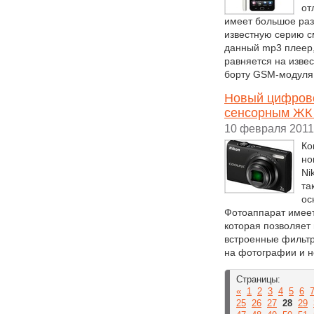
от
имеет большое раз
известную серию с
данный mp3 плеер,
равняется на изве
борту GSM-модуля
Новый цифрово
сенсорным ЖК 
10 февраля 2011
Ко
но
Ni
та
ос
Фотоаппарат имеет
которая позволяет
встроенные фильт
на фотографии и н
Страницы:
«
1
2
3
4
5
6
25
26
27
28
29