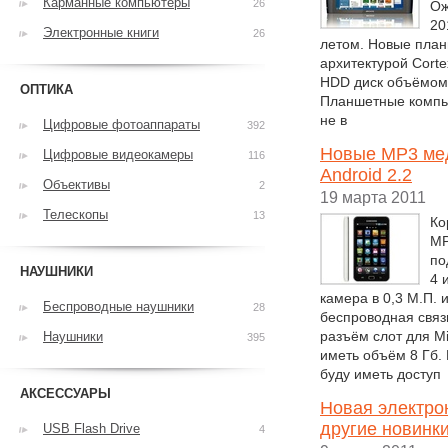
Карманные компьютеры
26
Ож
20
Электронные книги
26
летом. Новые план
архитектурой Corte
HDD диск объёмом 
ОПТИКА
Планшетные компью
не в
Цифровые фотоаппараты
392
Новые MP3 мед
Цифровые видеокамеры
116
Android 2.2
Объективы
2
19 марта 2011
Телескопы
13
Ко
MP
по
НАУШНИКИ
4 
камера в 0,3 М.П. 
Беспроводные наушники
28
беспроводная связь
разъём слот для M
Наушники
395
иметь объём 8 Гб. 
буду иметь доступ
АКСЕССУАРЫ
Новая электрон
другие новинки.
USB Flash Drive
4