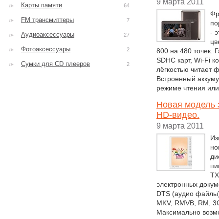
9 марта 2011
Карты памяти
64
Фр
FM трансмиттеры
7
по
- 
Аудиоаксессуары
27
цв
Фотоаксессуары
2
800 на 480 точек.
SDHC карт, Wi-Fi к
Сумки для CD плееров
2
лёгкостью читает 
Встроенный аккуму
режиме чтения или
Новая модель 
HD-видео.
9 марта 2011
Из
но
ди
пи
TX
электронных докум
DTS (аудио файлы),
MKV, RMVB, RM, 3
Максимально возм