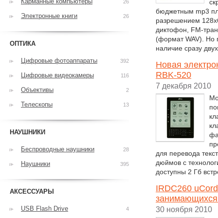
Карманные компьютеры
ск
26
бюджетным mp3 пл
Электронные книги
26
разрешением 128x64
диктофон, FM-тран
(формат WAV). Но 
ОПТИКА
наличие сразу двух
Цифровые фотоаппараты
392
Новая электро
RBK-520
Цифровые видеокамеры
116
7 декабря 2010
Объективы
2
Мо
Телескопы
13
по
кл
кл
НАУШНИКИ
фа
пр
Беспроводные наушники
28
для перевода текс
дюймов с технологи
Наушники
395
доступны 2 Гб встр
IRDC260 uCord
АКСЕССУАРЫ
занимающихся
USB Flash Drive
30 ноября 2010
4