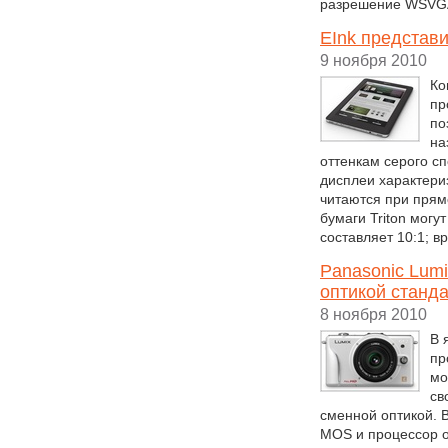
разрешение WSVGA
EInk представ
9 ноября 2010
Ко
пр
по
на
оттенкам серого с
дисплеи характер
читаются при прям
бумаги Triton могу
составляет 10:1; 
Panasonic Lum
оптикой станда
8 ноября 2010
В 
пр
мо
св
сменной оптикой. 
MOS и процессор о