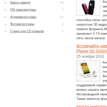
Ко
Карты памяти
64
ци
FM трансмиттеры
7
лю
сп
Аудиоаксессуары
27
способна легко за
Фотоаксессуары
скоростью 30 кадро
2
памяти формата Mic
Сумки для CD плееров
2
занимают 1 Гб памя
пять часов записи.
Встречайте но
Player 50 (G50)
25 ноября 2010
Ко
ме
по
Бе
уп
поддержкой сервис
можно сказать явл
беспроводной связи
Также имеется функ
Новая информа