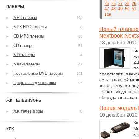
25
26
27
28
29
ПЛЕЕРЫ
47
48
49
50
51
все
MP3 плееры
149
MP3 HDD плееры
8
Новый планшет
Nextbook Next3
CD MP3 плееры
86
18 декабря 2010
CD плееры
51
Ко
MD плееры
4
ко
2.
Медиаплееры
47
пл
Портативные DVD плееры
представить в каче
141
есть: в данной мод
Цифровые диктофоны
97
также, покупатель 
скачать из данног
оборудована адап
ЖК ТЕЛЕВИЗОРЫ
Новая модель 
ЖК телевизоры
8
10 декабря 2010
Ко
Мо
КПК
ко