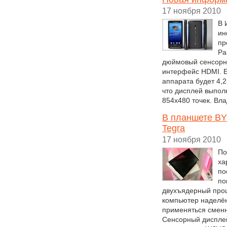
17 ноября 2010
В 
ин
пр
Ра
дюймовый сенсорны
интерфейс HDMI. Е
аппарата будет 4,
что дисплей выпол
854x480 точек. Вла
В планшете BYD
Tegra
17 ноября 2010
По
ха
по
по
двухъядерный проц
компьютер наделён
применяться смен
Сенсорный дисплей