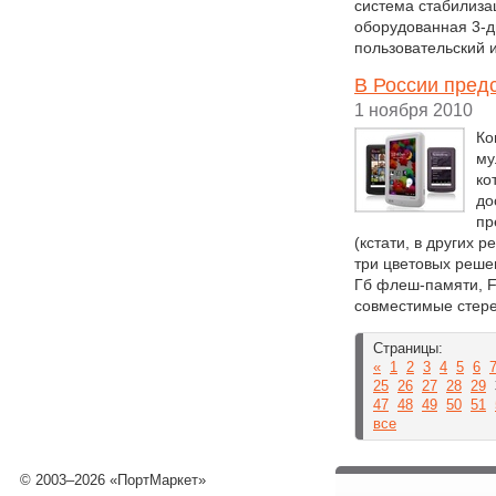
система стабилизац
оборудованная 3-
пользовательский 
В России пред
1 ноября 2010
Ко
му
ко
до
пр
(кстати, в других 
три цветовых реше
Гб флеш-памяти, F
совместимые стер
Страницы:
«
1
2
3
4
5
6
25
26
27
28
29
47
48
49
50
51
все
© 2003–2026 «ПортМаркет»