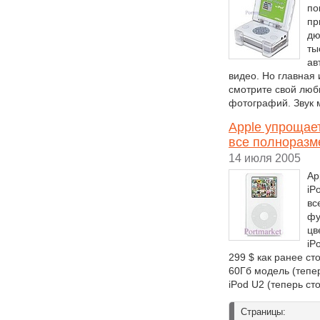
по
пр
дю
ты
ав
видео. Но главная 
смотрите свой лю
фотографий. Звук 
Apple упрощае
все полноразм
14 июля 2005
Ap
iP
вс
фу
цв
iP
299 $ как ранее ст
60Гб модель (тепе
iPod U2 (теперь ст
Страницы: