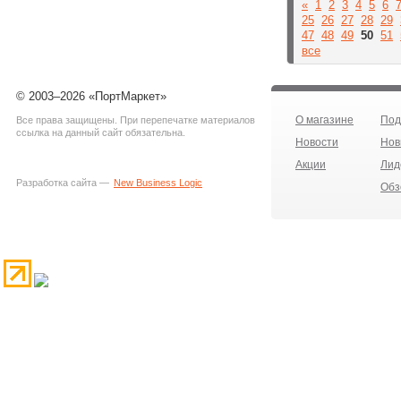
«
1
2
3
4
5
6
25
26
27
28
29
47
48
49
50
51
все
© 2003–2026 «ПортМаркет»
О магазине
Под
Все права защищены. При перепечатке материалов
ссылка на данный сайт обязательна.
Новости
Нов
Акции
Лид
Разработка сайта —
New Business Logic
Обз