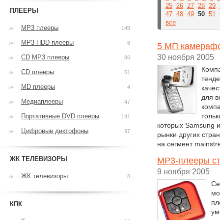
25
26
27
28
29
ПЛЕЕРЫ
47
48
49
50
51
все
MP3 плееры
149
MP3 HDD плееры
8
5 МП камерафо
30 ноября 2005
CD MP3 плееры
86
Компа
CD плееры
51
тенде
MD плееры
4
качес
для в
Медиаплееры
47
компа
тольк
Портативные DVD плееры
141
которых Samsung и
Цифровые диктофоны
97
рынки других стран
на сегмент mainst
ЖК ТЕЛЕВИЗОРЫ
MP3-плееры ст
9 ноября 2005
ЖК телевизоры
8
Cе
мо
пл
КПК
ум