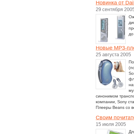
Новинка от Dai
29 сентября 200
Ож
ди
пр
до
Новые MP3-пле
25 августа 2005
По
(п
So
фл
на
му
синонимом транспо
компании, Sony ста
Плееры Beans со 
Своим почитат
15 июля 2005
Дл