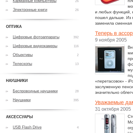
пл
Карманные компьютеры
26
мо
Электронные книги
26
и любых функций, 
пошел дальше. Из 
заменила сменная 
ОПТИКА
Теперь в ассо
Цифровые фотоаппараты
392
9 ноября 2005
Цифровые видеокамеры
116
Bн
ми
Объективы
2
пр
Телескопы
фо
13
му
по
НАУШНИКИ
«перетасовок» - iP
заслуженную пенси
Беспроводные наушники
28
значительно облегч
Наушники
395
Уважаемые да
31 октября 2005
Ст
АКСЕССУАРЫ
Мо
USB Flash Drive
ог
4