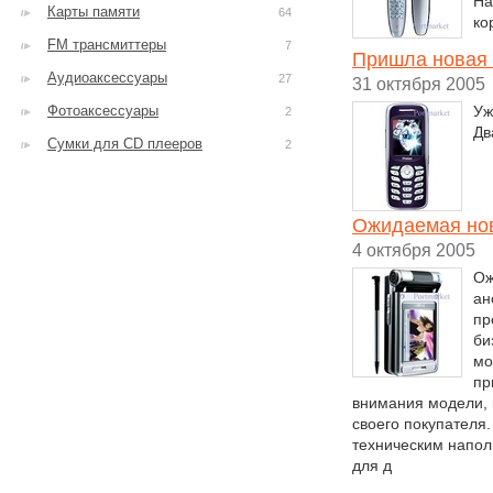
Ha
Карты памяти
64
ко
FM трансмиттеры
7
Пришла новая 
Аудиоаксессуары
27
31 октября 2005
Фотоаксессуары
Уж
2
Дв
Сумки для CD плееров
2
Ожидаемая нов
4 октября 2005
Ож
ан
пр
би
мо
пр
внимания модели, 
своего покупателя
техническим напо
для д