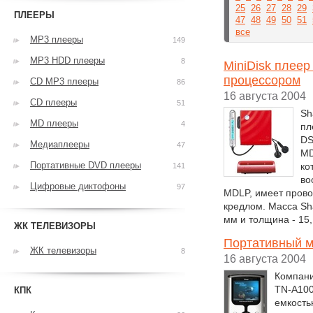
25
26
27
28
29
ПЛЕЕРЫ
47
48
49
50
51
все
MP3 плееры
149
MP3 HDD плееры
8
MiniDisk плее
процессором
CD MP3 плееры
86
16 августа 2004
CD плееры
51
Sh
MD плееры
4
пл
DS
Медиаплееры
47
MD
Портативные DVD плееры
ко
141
во
Цифровые диктофоны
97
MDLP, имеет прово
кредлом. Масса Sha
мм и толщина - 15,
ЖК ТЕЛЕВИЗОРЫ
Портативный м
ЖК телевизоры
8
16 августа 2004
Компани
TN-A100
КПК
емкость