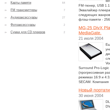
MP
Карты памяти
64
FM-тюнер, USB 1.1
FM трансмиттеры
Эквалайзер плеера
7
следующих жанров -
Аудиоаксессуары
27
флэш-памяти - 256
Фотоаксессуары
2
MG-25 DivX Pl
Сумки для CD плееров
MediaGate.
2
21 июля 2004
Ещ
ун
ди
сл
Vo
Surround Pro-Logi
(прогрессивная раз
режимах 16:9 и 4:3
SECAM. Компания 
Новый портати
30 июня 2004
DL
DV