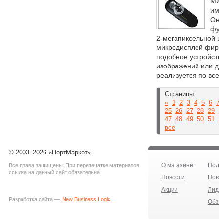
Ми
им
Он
фу
2-мегапиксельной
микродисплей фирм
подобное устройст
изображений или д
реализуется по вс
Страницы:
«
1
2
3
4
5
6
25
26
27
28
29
47
48
49
50
51
все
© 2003–2026 «ПортМаркет»
О магазине
Под
Все права защищены. При перепечатке материалов
ссылка на данный сайт обязательна.
Новости
Нов
Акции
Лид
Разработка сайта —
New Business Logic
Обз