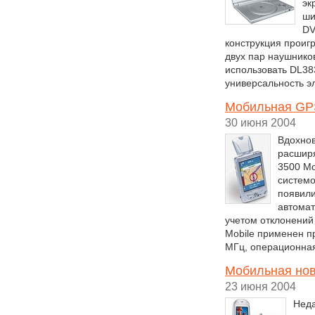
эк
ши
DV
конструкция проиг
двух пар наушнико
использовать DL38
универсальность э
Мобильная GPS
30 июня 2004
Вдохнов
расшир
3500 Mo
системо
появили
автомат
учетом отклонений
Mobile применен пр
МГц, операционна
Мобильная нов
23 июня 2004
Неда