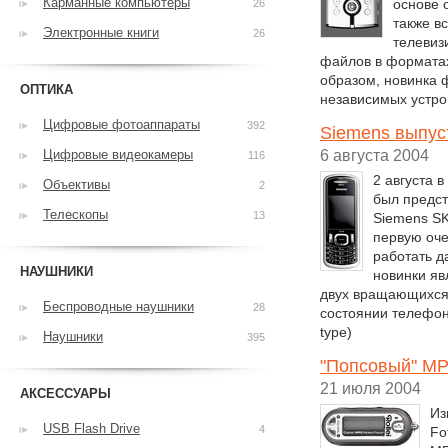
Карманные компьютеры
основе 
26
также в
Электронные книги
26
телевиз
файлов в форматах
образом, новинка 
ОПТИКА
независимых устро
Цифровые фотоаппараты
392
Siemens выпус
Цифровые видеокамеры
6 августа 2004
116
2 августа 
Объективы
2
был предс
Телескопы
13
Siemens SK
первую оче
работать д
НАУШНИКИ
новинки яв
двух вращающихся 
Беспроводные наушники
28
состоянии телефон 
type)
Наушники
395
"Попсовый" MP
21 июля 2004
АКСЕССУАРЫ
Из
USB Flash Drive
4
Fo