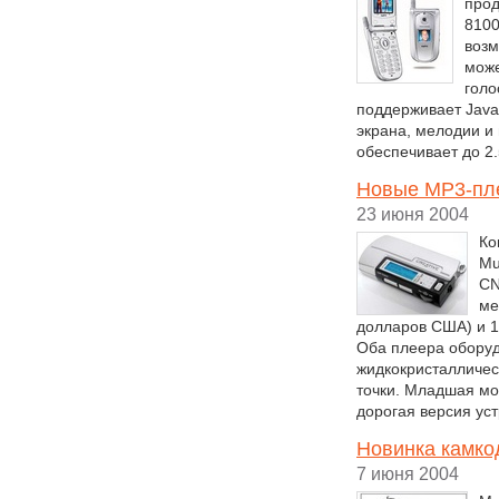
прод
8100
возм
може
голо
поддерживает Java 
экрана, мелодии и
обеспечивает до 2.
Новые МР3-пле
23 июня 2004
Ко
Mu
CN
ме
долларов США) и 1
Оба плеера обору
жидкокристалличес
точки. Младшая м
дорогая версия уст
Новинка камкод
7 июня 2004