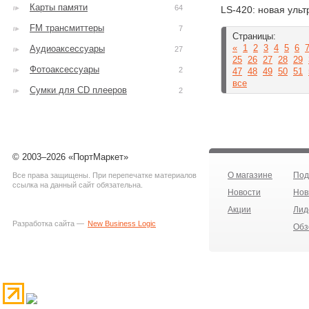
Карты памяти
64
LS-420: новая ульт
FM трансмиттеры
7
Страницы:
«
1
2
3
4
5
6
Аудиоаксессуары
27
25
26
27
28
29
Фотоаксессуары
2
47
48
49
50
51
все
Сумки для CD плееров
2
© 2003–2026 «ПортМаркет»
О магазине
Под
Все права защищены. При перепечатке материалов
ссылка на данный сайт обязательна.
Новости
Нов
Акции
Лид
Разработка сайта —
New Business Logic
Обз