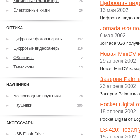
Карманные компьютеры
26
Цифровая виде
13 мая 2002
Электронные книги
26
Цифровая видео ка
Jornada 928 по
ОПТИКА
6 мая 2002
Цифровые фотоаппараты
392
Jornada 928 получ
Цифровые видеокамеры
116
Новая MiniDV 
Объективы
2
29 апреля 2002
Телескопы
13
Новая MiniDV каме
Заверни Palm в
НАУШНИКИ
23 апреля 2002
Заверни Palm в кла
Беспроводные наушники
28
Pocket Digital о
Наушники
395
18 апреля 2002
Pocket Digital от Lo
АКСЕССУАРЫ
LS-420: новая 
USB Flash Drive
4
15 апреля 2002