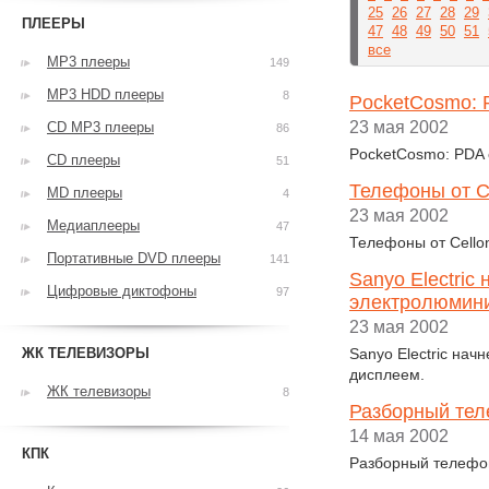
25
26
27
28
29
ПЛЕЕРЫ
47
48
49
50
51
все
MP3 плееры
149
MP3 HDD плееры
8
PocketCosmo: 
23 мая 2002
CD MP3 плееры
86
PocketCosmo: PDA 
CD плееры
51
Телефоны от Cel
MD плееры
4
23 мая 2002
Медиаплееры
47
Телефоны от Cellon
Портативные DVD плееры
141
Sanyo Electric
Цифровые диктофоны
97
электролюмин
23 мая 2002
ЖК ТЕЛЕВИЗОРЫ
Sanyo Electric на
дисплеем.
ЖК телевизоры
8
Разборный тел
14 мая 2002
КПК
Разборный телефо