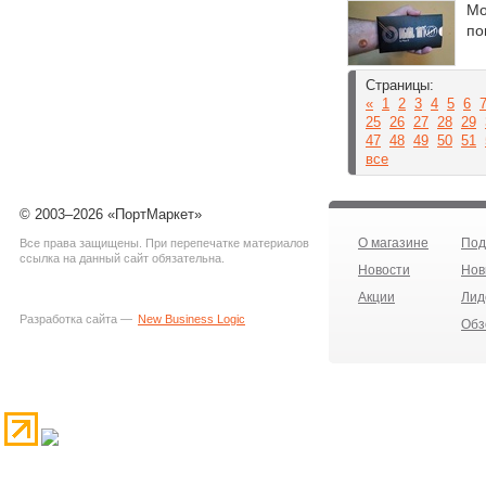
Mo
по
Страницы:
«
1
2
3
4
5
6
25
26
27
28
29
47
48
49
50
51
все
© 2003–2026 «ПортМаркет»
О магазине
Под
Все права защищены. При перепечатке материалов
ссылка на данный сайт обязательна.
Новости
Нов
Акции
Лид
Разработка сайта —
New Business Logic
Обз