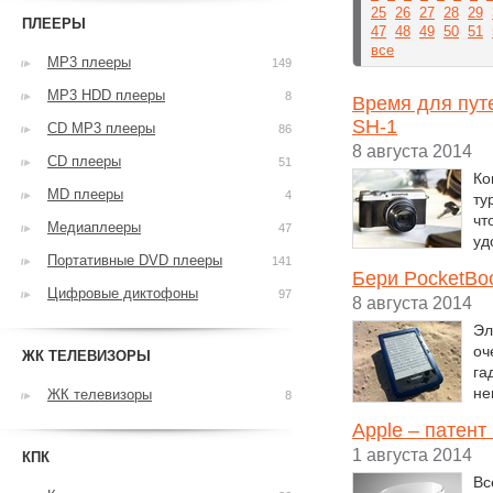
25
26
27
28
29
ПЛЕЕРЫ
47
48
49
50
51
все
MP3 плееры
149
MP3 HDD плееры
8
Время для путе
SH-1
CD MP3 плееры
86
8 августа 2014
CD плееры
51
Ко
MD плееры
4
ту
чт
Медиаплееры
47
уд
Портативные DVD плееры
141
Бери PocketBo
Цифровые диктофоны
97
8 августа 2014
Эл
оч
ЖК ТЕЛЕВИЗОРЫ
га
не
ЖК телевизоры
8
Apple – патент
1 августа 2014
КПК
Вс