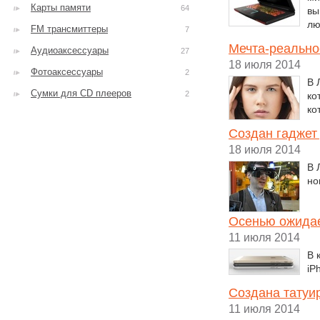
Карты памяти
64
вы
лю
FM трансмиттеры
7
Мечта-реально
Аудиоаксессуары
27
18 июля 2014
Фотоаксессуары
2
В 
Сумки для CD плееров
2
ко
ко
Создан гаджет
18 июля 2014
В 
но
Осенью ожидае
11 июля 2014
В 
iP
Создана татуи
11 июля 2014