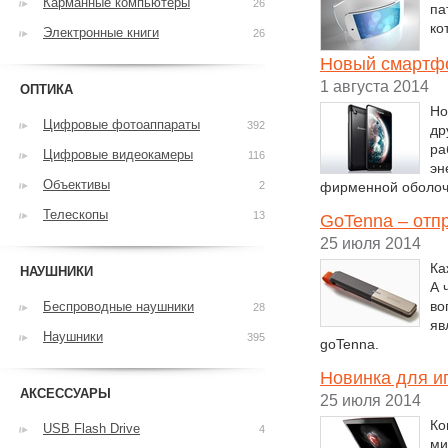
Карманные компьютеры
26
па
ко
Электронные книги
26
Новый смартфо
1 августа 2014
ОПТИКА
Но
Цифровые фотоаппараты
392
др
ра
Цифровые видеокамеры
116
эн
Объективы
2
фирменной оболоч
Телескопы
13
GoTenna – отп
25 июля 2014
Ка
НАУШНИКИ
А 
во
Беспроводные наушники
28
яв
Наушники
395
goTenna.
Новинка для и
АКСЕССУАРЫ
25 июля 2014
Ко
USB Flash Drive
4
ми