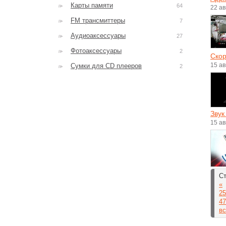
Карты памяти
64
22 ав
FM трансмиттеры
7
Аудиоаксессуары
27
Фотоаксессуары
2
Скор
15 ав
Сумки для CD плееров
2
Звук
15 ав
Ст
«
25
47
вс