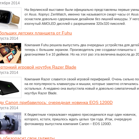
нтября 2014
На берлинской выставке были официально представлены первые умн
от Asus. Корпус ZenWatch, именно так называются смарт-часы от Asus
оснастили довольно сдержанным дизайном без лишней мишуры. У нег
изогнутый AMOLED дисплей с разрешением 320х320 пикселей.
больших детских планшета от Fuhu
густа 2014
Компания Fuhu решила выпустить два очередных устройства для детей
теперь с большим экраном. Производитель уже создавал планшеты с
диагоналями 5 и 10 дюймов. Но на этот раз эта величина выросла до 20
ртонкий игровой ноутбук Razer Blade
густа 2014
Компания Razer славится своей игровой периферией. Очень сильно п
на ее популярность клавиатуры и мышки, которые заметно отличались
остальных. А недавно она выпустила новый и довольно симпатичный и
ноутбук Razer Blade.
ду Canon прибавилось: очередная новинка EOS 1200D
густа 2014
К бюджетным «зеркалкам» недавно присоединился еще один новичок,
которого, кстати, пришлось ждать целых три года. Итак, очередную
фотокамеру выпустила компания Canon – EOS 1200D.
e обезопасит свои гаджеты