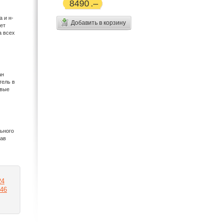
8490
а и н-
Добавить в корзину
ет
а всех
ан
тель в
овые
ьного
тав
24
46