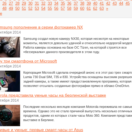
26
27
28
29
30
31
32
33
34
35
36
37
38
39
40
41
42
43
44
45
48
49
50
51
52
53
54
55
56
57
58
59
60
61
62
63
»
е
msung пополнение в серии фотокамер NX
ентября 2014
Samsung создал новую камеру NX30, которая несмотря на некоторые
моменты, является довольно удачной и относительно недорогой модел
Работа камеры основана на базе ОС Tizen, на которой строятся все
«беззеркалки» данного производителя в этом году.
у три смартфона от Microsoft
ентября 2014
Корпорация Microsoft сделала очередной анонс и в этот раз трех смар
Lumia 730 Dual SIM, 735 и 830. Устройства оснащены высоким разреш
задней камеры, а также имеют предустановленную программу, которая
позволяет отсылать созданные фотографии прямо в облако OneDrive.
rola представила умные часы на берлинской выставке
нтября 2014
Последние несколько месяцев компания Motorola переживала не самые
времена. Однако это не стало причиной выпустить несколько отличны
продуктов, одним из которых стали часы Moto 360. Компания представ
выставке в Берлине.
ивые и умные: первые смарт-часы от Asus