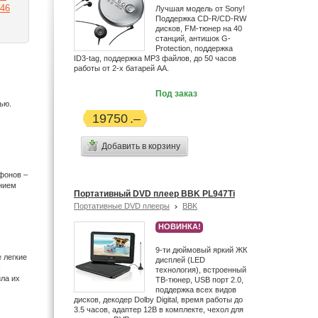
46
Лучшая модель от Sony!
Поддержка CD-R/CD-RW
дисков, FM-тюнер на 40
станций, антишок G-
Protection, поддержка
ID3-tag, поддержка MP3 файлов, до 50 часов
работы от 2-х батарей АА.
Под заказ
ью.
19750
Добавить в корзину
тфонов –
ением
Портативный DVD плеер BBK PL947Ti
Портативные DVD плееры
BBK
НОВИНКА!
9-ти дюймовый яркий ЖК
 легкие
дисплей (LED
х
технология), встроенный
ила их
ТВ-тюнер, USB порт 2.0,
поддержка всех видов
дисков, декодер Dolby Digital, время работы до
3.5 часов, адаптер 12В в комплекте, чехол для