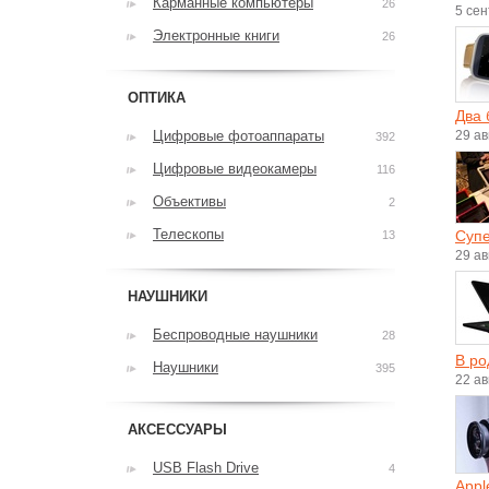
Карманные компьютеры
26
5 се
Электронные книги
26
ОПТИКА
Два 
Цифровые фотоаппараты
29 ав
392
Цифровые видеокамеры
116
Объективы
2
Телескопы
Супе
13
29 ав
НАУШНИКИ
Беспроводные наушники
28
В ро
Наушники
395
22 ав
АКСЕССУАРЫ
USB Flash Drive
4
Appl