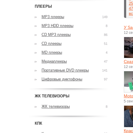
25
ПЛЕЕРЫ
47
вс
MP3 плееры
149
MP3 HDD плееры
8
У Sa
12 с
CD MP3 плееры
86
CD плееры
51
MD плееры
4
Медиаплееры
Сраз
47
12 с
Портативные DVD плееры
141
Цифровые диктофоны
97
Moto
ЖК ТЕЛЕВИЗОРЫ
5 се
ЖК телевизоры
8
КПК
Крас