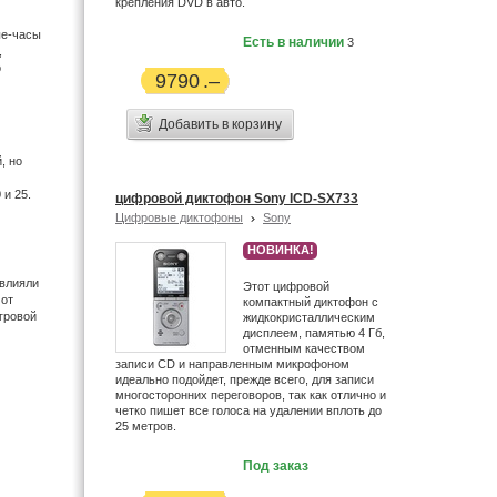
крепления DVD в авто.
ые-часы
Есть в наличии
3
,
о
9790
Добавить в корзину
, но
 и 25.
цифровой диктофон Sony ICD-SX733
Цифровые диктофоны
Sony
НОВИНКА!
овлияли
Этот цифровой
 от
компактный диктофон с
гровой
жидкокристаллическим
дисплеем, памятью 4 Гб,
отменным качеством
записи CD и направленным микрофоном
идеально подойдет, прежде всего, для записи
многосторонних переговоров, так как отлично и
четко пишет все голоса на удалении вплоть до
25 метров.
Под заказ