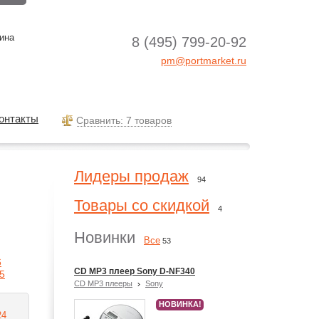
ина
8 (495) 799-20-92
pm@portmarket.ru
онтакты
Cравнить: 7 товаров
Лидеры продаж
94
Товары со скидкой
4
Новинки
Все
53
6
CD MP3 плеер Sony D-NF340
5
CD MP3 плееры
Sony
НОВИНКА!
24