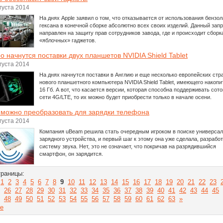
густа 2014
На днях Apple заявил о том, что отказывается от использования бензол
гексана в конечной сборке абсолютно всех своих изделий. Данный запр
направлен на защиту прав сотрудников завода, где и происходит сборк
«яблочных» гаджетов.
о начнутся поставки двух планшетов NVIDIA Shield Tablet
густа 2014
На днях начнутся поставки в Англию и еще несколько европейских стр
нового планшетного компьютера NVIDIA Shield Tablet, имеющего накопи
16 Гб. А вот, что касается версии, которая способна поддерживать сот
сети 4G/LTE, то их можно будет приобрести только в начале осени.
 можно преобразовать для зарядки телефона
густа 2014
Компания uBeam решила стать очередным игроком в поиске универсал
зарядного устройства, и первый шаг к этому она уже сделала, разрабо
систему звука. Нет, это не означает, что покричав на разрядившийся
смартфон, он зарядится.
раницы:
1
2
3
4
5
6
7
8
9
10
11
12
13
14
15
16
17
18
19
20
21
22
23
26
27
28
29
30
31
32
33
34
35
36
37
38
39
40
41
42
43
44
45
48
49
50
51
52
53
54
55
56
57
58
59
60
61
62
63
»
е