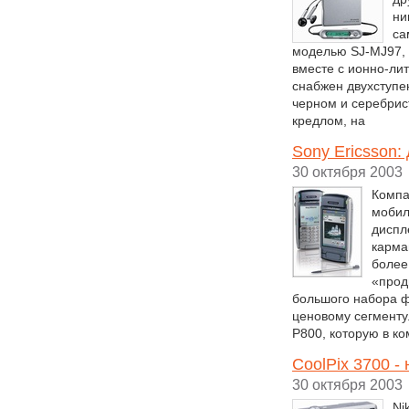
ни
са
моделью SJ-MJ97, г
вместе с ионно-ли
снабжен двухступе
черном и серебрис
кредлом, на
Sony Ericsson:
30 октября 2003
Компа
мобил
диспл
карма
более
«прод
большого набора ф
ценовому сегменту
Р800, которую в к
CoolPix 3700 -
30 октября 2003
Ni