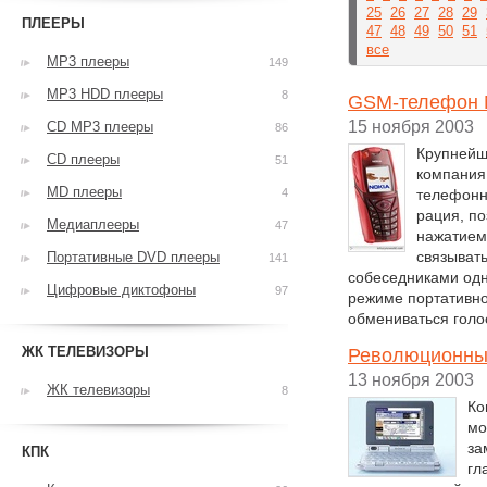
25
26
27
28
29
ПЛЕЕРЫ
47
48
49
50
51
все
MP3 плееры
149
MP3 HDD плееры
8
GSM-телефон N
15 ноября 2003
CD MP3 плееры
86
Крупнейш
CD плееры
51
компания 
MD плееры
4
телефонн
рация, по
Медиаплееры
47
нажатием 
связыват
Портативные DVD плееры
141
собеседниками одн
Цифровые диктофоны
97
режиме портативной 
обмениваться гол
ЖК ТЕЛЕВИЗОРЫ
Революционный
13 ноября 2003
ЖК телевизоры
8
Ко
мо
за
КПК
гл