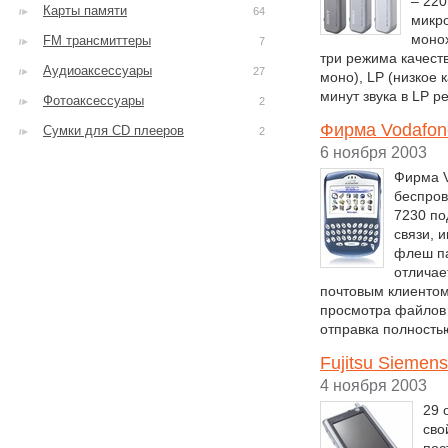
– 22
Карты памяти
64
микр
моно
FM трансмиттеры
7
три режима качеств
Аудиоаксессуары
27
моно), LP (низкое 
минут звука в LP р
Фотоаксессуары
2
Фирма Vodafon
Сумки для CD плееров
2
6 ноября 2003
Фирма V
беспров
7230 по
связи, 
флеш па
отличае
почтовым клиентом
просмотра файлов 
отправка полность
Fujitsu Siemen
4 ноября 2003
29 
сво