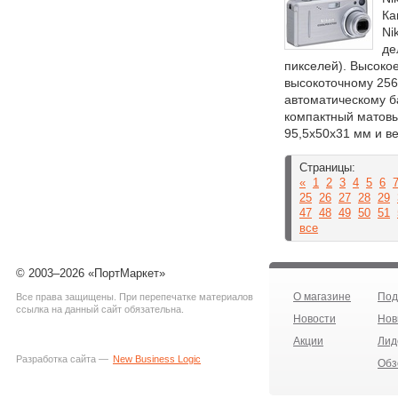
Ка
Ni
де
пикселей). Высоко
высокоточному 256
автоматическому б
компактный матов
95,5x50x31 мм и ве
Страницы:
«
1
2
3
4
5
6
25
26
27
28
29
47
48
49
50
51
все
© 2003–2026 «ПортМаркет»
О магазине
Под
Все права защищены. При перепечатке материалов
ссылка на данный сайт обязательна.
Новости
Нов
Акции
Лид
Разработка сайта —
New Business Logic
Обз