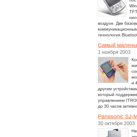
пос
Win
TFT
нео
воздухе. Две базо
коммуникационными
технология Blueto
Самый маленьки
1 ноября 2003
Ко
ми
со
мо
и 
другим устройствам
который поддержива
управлением ITRON
до 30 часов актив
Panasonic SJ-
30 октября 2003
Не
др