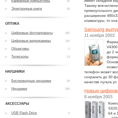
имеет складной ко
Карманные компьютеры
26
Такому впечатлени
Электронные книги
26
прямоугольного ди
расширение 480х32
клавиатуры, то он
ОПТИКА
Samsung выпус
Цифровые фотоаппараты
392
11 ноября 2003
Цифровые видеокамеры
116
Фирма
V4300
Объективы
2
до 2 ч
Телескопы
форма
13
Основ
позвол
НАУШНИКИ
телефон может во
сохранить до 30 ф
Беспроводные наушники
28
качестве пульта уп
Наушники
395
Новые цифров
8 ноября 2003
Компа
АКСЕССУАРЫ
SX20,
USB Flash Drive
64 и 
4