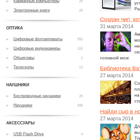
Карманные компьютеры
26
ус
Pa
Электронные книги
26
Создан чип, к
31 марта 2014
ОПТИКА
Ам
Цифровые фотоаппараты
392
мо
не
Цифровые видеокамеры
116
ск
Объективы
головной мозг.
2
Телескопы
13
Библиотека Ва
27 марта 2014
Со
НАУШНИКИ
пл
на
Беспроводные наушники
28
ст
Наушники
395
Найди сыр в н
27 марта 2014
АКСЕССУАРЫ
Дл
вы
USB Flash Drive
4
Tr