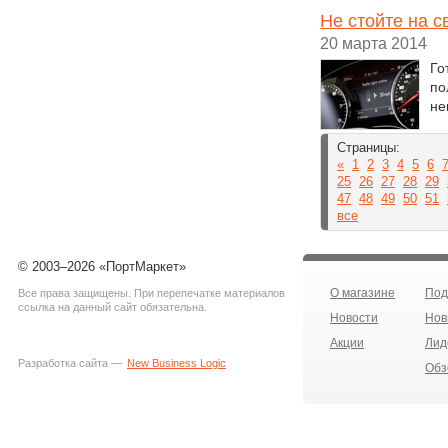
Не стойте на 
20 марта 2014
Го
по
не
Страницы:
«
1
2
3
4
5
6
25
26
27
28
29
47
48
49
50
51
все
© 2003–2026 «ПортМаркет»
О магазине
Под
Все права защищены. При перепечатке материалов
ссылка на данный сайт обязательна.
Новости
Нов
Акции
Лид
Разработка сайта —
New Business Logic
Обз