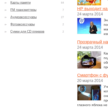
Карты памяти
64
HP выходит на
FM трансмиттеры
7
24 марта 2014
Аудиоаксессуары
27
Зн
Фотоаксессуары
по
2
ма
Сумки для CD плееров
2
из
Прозрачный на
24 марта 2014
Ка
по
об
пр
Смартфон с ф
20 марта 2014
Уч
ко
сн
пр
глазного яблока не