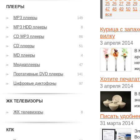
25
26
27
28
29
ПЛЕЕРЫ
47
48
49
50
51
все
MP3 плееры
149
MP3 HDD плееры
8
Курица с запа
вилку
CD MP3 плееры
86
3 апреля 2014
CD плееры
51
В 
MD плееры
4
ар
не
Медиаплееры
47
жи
Портативные DVD плееры
141
Хотите печатат
Цифровые диктофоны
97
3 апреля 2014
В 
зн
ЖК ТЕЛЕВИЗОРЫ
из
ЖК телевизоры
8
Писать удобнее
31 марта 2014
КПК
Эл
Вс