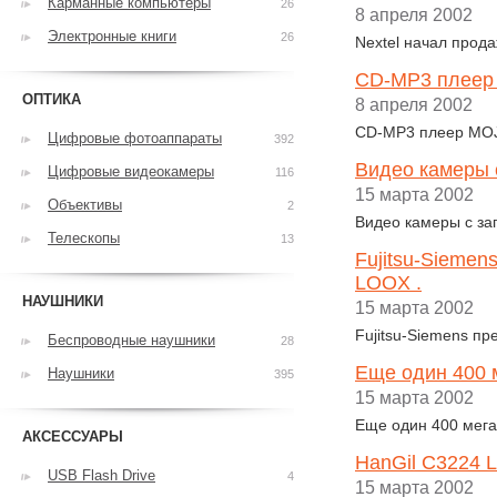
Карманные компьютеры
26
8 апреля 2002
Электронные книги
26
Nextel начал прода
CD-MP3 плеер
ОПТИКА
8 апреля 2002
CD-MP3 плеер MOJ
Цифровые фотоаппараты
392
Видео камеры с
Цифровые видеокамеры
116
15 марта 2002
Объективы
2
Видео камеры с зап
Телескопы
13
Fujitsu-Sieme
LOOX .
НАУШНИКИ
15 марта 2002
Fujitsu-Siemens п
Беспроводные наушники
28
Еще один 400 м
Наушники
395
15 марта 2002
Еще один 400 мегаг
АКСЕССУАРЫ
HanGil C3224 L
USB Flash Drive
4
15 марта 2002