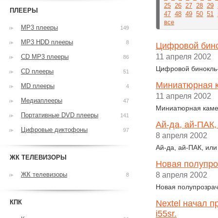
25
26
27
28
29
ПЛЕЕРЫ
47
48
49
50
51
все
MP3 плееры
149
MP3 HDD плееры
8
Цифровой бино
11 апреля 2002
CD MP3 плееры
86
Цифровой бинокль-
CD плееры
51
Миниатюрная к
MD плееры
4
11 апреля 2002
Медиаплееры
47
Миниатюрная каме
Портативные DVD плееры
141
Ай-да, ай-ПАК,
Цифровые диктофоны
97
8 апреля 2002
Ай-да, ай-ПАК, или
ЖК ТЕЛЕВИЗОРЫ
Новая полупро
ЖК телевизоры
8 апреля 2002
8
Новая полупрозрач
КПК
Nextel начал п
i55sr.