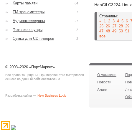
Карты памяти
64
HanGil C3224 Linu
FM трансмиттеры
7
Страницы:
Аудиоаксессуары
«
1
2
3
4
5
6
27
25
26
27
28
29
Фотоаксессуары
2
47
48
49
50
51
все
Сумки для CD плееров
2
© 2003–2026 «ПортМаркет»
О магазине
Под
Все права защищены. При перепечатке материалов
ссылка на данный сайт обязательна.
Новости
Нов
Акции
Лид
Разработка сайта —
New Business Logic
Обз