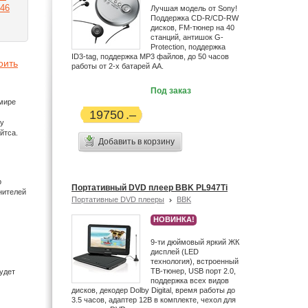
46
Лучшая модель от Sony!
Поддержка CD-R/CD-RW
дисков, FM-тюнер на 40
станций, антишок G-
Protection, поддержка
ID3-tag, поддержка MP3 файлов, до 50 часов
оить
работы от 2-х батарей АА.
Под заказ
мире
19750
му
йтса.
Добавить в корзину
р
Портативный DVD плеер BBK PL947Ti
енителей
Портативные DVD плееры
BBK
НОВИНКА!
9-ти дюймовый яркий ЖК
дисплей (LED
технология), встроенный
ТВ-тюнер, USB порт 2.0,
будет
поддержка всех видов
дисков, декодер Dolby Digital, время работы до
3.5 часов, адаптер 12В в комплекте, чехол для