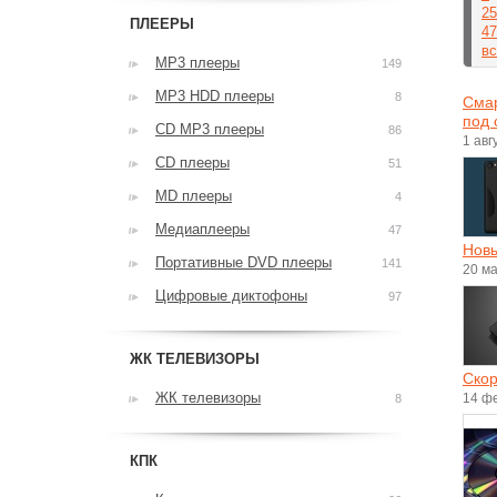
25
ПЛЕЕРЫ
47
вс
MP3 плееры
149
MP3 HDD плееры
8
Смар
под 
CD MP3 плееры
86
1 авг
CD плееры
51
MD плееры
4
Медиаплееры
47
Новы
Портативные DVD плееры
141
20 м
Цифровые диктофоны
97
ЖК ТЕЛЕВИЗОРЫ
Скор
ЖК телевизоры
14 ф
8
КПК