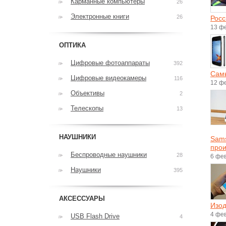
Карманные компьютеры
26
Электронные книги
26
Росс
13 ф
ОПТИКА
Цифровые фотоаппараты
392
Самы
Цифровые видеокамеры
116
12 ф
Объективы
2
Телескопы
13
НАУШНИКИ
Sams
прои
Беспроводные наушники
28
6 фе
Наушники
395
АКСЕССУАРЫ
Изод
4 фе
USB Flash Drive
4