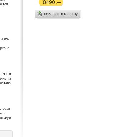
8490
ается
Добавить в корзину
о или,
ral 2,
, что в
дним из
составе
оторая
ась
догадки