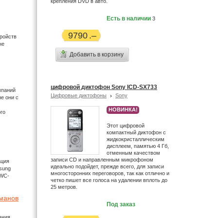
крепления DVD в авто.
Есть в наличии
3
9790
ройств
не
Добавить в корзину
цифровой диктофон Sony ICD-SX733
мпаний
Цифровые диктофоны
Sony
е они с
НОВИНКА!
го
Этот цифровой
компактный диктофон с
жидкокристаллическим
дисплеем, памятью 4 Гб,
отменным качеством
записи CD и направленным микрофоном
ация
идеально подойдет, прежде всего, для записи
sung
многосторонних переговоров, так как отлично и
MWC-
четко пишет все голоса на удалении вплоть до
25 метров.
оманов
Под заказ
ания