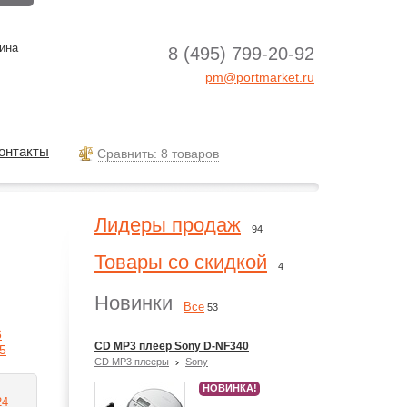
ина
8 (495) 799-20-92
pm@portmarket.ru
онтакты
Cравнить: 8 товаров
Лидеры продаж
94
Товары со скидкой
4
Новинки
Все
53
6
CD MP3 плеер Sony D-NF340
5
CD MP3 плееры
Sony
НОВИНКА!
24