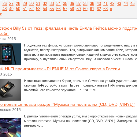
26
27
28
29
30
31
32
33
34
35
36
37
38
39
40
41
42
43
44
45
48
49
50
51
52
53
54
55
56
57
58
59
60
61
62
63
»
е
тфон Billy 5s от Yezz: флагман в честь Билла Гейтса можно подстр
себя
уста 2015
Продукция тех фирм, которые прочно занимают определенную нишу в 
гаджетов, всегда интересна. Так, американская компания Yezz, которая
привыкла привязывать названия своих изделий к какому-то конкретно
признаку, выпустила новый смартфон. Billy 5s назвали в честь Билла Ге
й Hi-Fi проигрыватель PLENUE M от Cowon скоро в России
ая 2015
Известная компания из Кореи, по имени Cowon, не устаёт удивлять ми
своими Hi-Fi устройствами. На свет появился новый Hi-Fi плеер для ц
высочайшего качества звучания - PLENUE M.
о появится новый раздел "Музыка на носителях (CD; DVD; VINYL)"
евраля 2015
В рамках увеличения спектра услуг, мы скоро открываем новый раздел
магазинного типа: Музыка на носителях (CD, DVD, VINYL). Заходите - 
интересно...