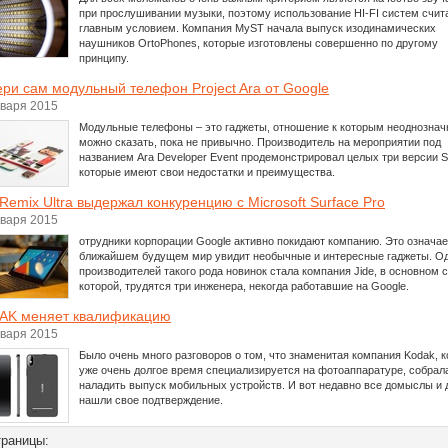
при прослушивании музыки, поэтому использование HI-FI систем счит
главным условием. Компания MyST начала выпуск изодинамических
наушников OrtoPhones, которые изготовлены совершенно по другому
принципу.
ри сам модульный телефон Project Ara от Google
нваря 2015
Модульные телефоны – это гаджеты, отношение к которым неоднозначн
можно сказать, пока не привычно. Производитель на мероприятии под
названием Ara Developer Event продемонстрировал целых три версии Spi
которые имеют свои недостатки и преимущества.
 Remix Ultra выдержал конкуренцию с Microsoft Surface Pro
нваря 2015
отрудники корпорации Google активно покидают компанию. Это означает
ближайшем будущем мир увидит необычные и интересные гаджеты. О
производителей такого рода новинок стала компания Jide, в основном 
которой, трудятся три инженера, некогда работавшие на Google.
AK меняет квалификацию
нваря 2015
Было очень много разговоров о том, что знаменитая компания Kodak, к
уже очень долгое время специализируется на фотоаппаратуре, собрал
наладить выпуск мобильных устройств. И вот недавно все домыслы и 
нашли свое подтверждение.
раницы: