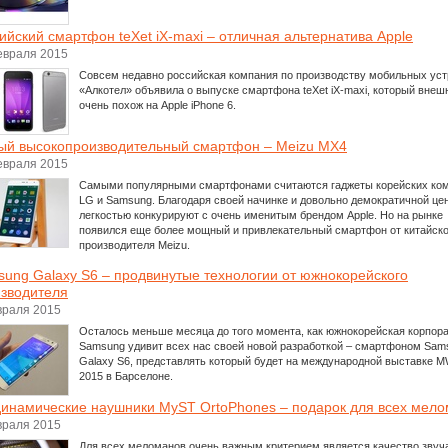
ийский смартфон teXet iX-maxi – отличная альтернатива Apple
евраля 2015
Совсем недавно российская компания по производству мобильных уст
«Алкотел» объявила о выпуске смартфона teXet iX-maxi, который внеш
очень похож на Apple iPhone 6.
й высокопроизводительный смартфон – Meizu MX4
евраля 2015
Самыми популярными смартфонами считаются гаджеты корейских ко
LG и Samsung. Благодаря своей начинке и довольно демократичной цен
легкостью конкурируют с очень именитым брендом Apple. Но на рынке
появился еще более мощный и привлекательный смартфон от китайско
производителя Meizu.
ung Galaxy S6 – продвинутые технологии от южнокорейского
зводителя
враля 2015
Осталось меньше месяца до того момента, как южнокорейская корпор
Samsung удивит всех нас своей новой разработкой – смартфоном Sam
Galaxy S6, представлять который будет на международной выставке 
2015 в Барселоне.
инамические наушники MyST OrtoPhones – подарок для всех мел
враля 2015
Для всех меломанов очень важным критерием является качество звуч