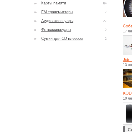
Карты памяти
64
FM трансмиттеры
7
Аудиоаксессуары
27
Собе
Фотоаксессуары
2
17 я
Сумки для CD плееров
2
Jide
13 я
KOD
10 я
Ст