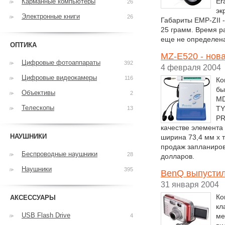
Er
Карманные компьютеры
26
эк
Электронные книги
26
Габариты EMP-ZII 
25 грамм. Время р
еще не определен
ОПТИКА
MZ-E520 - нов
Цифровые фотоаппараты
392
4 февраля 2004
Цифровые видеокамеры
116
Ко
бы
Объективы
2
MD
Телескопы
TY
13
PR
качестве элемента
НАУШНИКИ
ширина 73,4 мм x т
продаж запланиров
Беспроводные наушники
28
долларов.
Наушники
395
BenQ выпустил
31 января 2004
Ко
АКСЕССУАРЫ
кл
USB Flash Drive
ме
4