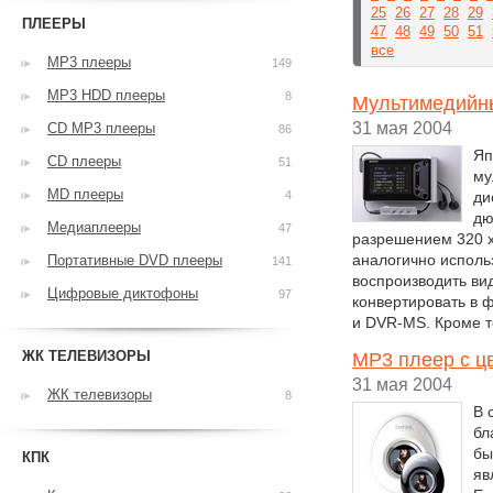
25
26
27
28
29
ПЛЕЕРЫ
47
48
49
50
51
все
MP3 плееры
149
MP3 HDD плееры
8
Мультимедийн
31 мая 2004
CD MP3 плееры
86
Яп
CD плееры
51
му
MD плееры
4
ди
дю
Медиаплееры
47
разрешением 320 х
аналогично исполь
Портативные DVD плееры
141
воспроизводить ви
Цифровые диктофоны
97
конвертировать в 
и DVR-MS. Кроме т
ЖК ТЕЛЕВИЗОРЫ
MP3 плеер с ц
31 мая 2004
ЖК телевизоры
8
В 
бл
бы
КПК
яв