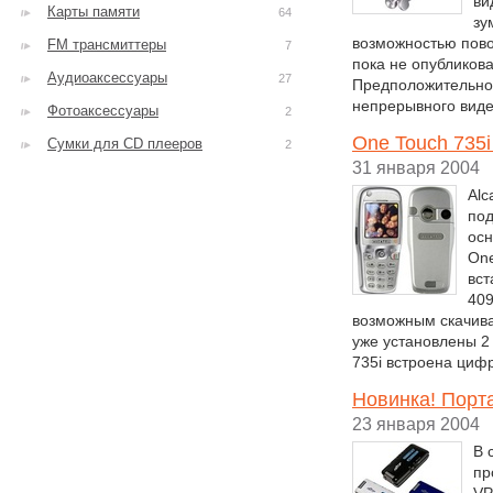
ви
Карты памяти
64
зу
возможностью пово
FM трансмиттеры
7
пока не опубликов
Аудиоаксессуары
27
Предположительно,
непрерывного виде
Фотоаксессуары
2
One Touch 735i
Сумки для CD плееров
2
31 января 2004
Alc
под
ос
One
вст
409
возможным скачива
уже установлены 2
735i встроена циф
Новинка! Порт
23 января 2004
В 
пр