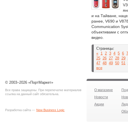
V3
ян
и на Тайване, нац
ранее, V690 и V87
Communication Sys
объективами с опт
видео.
Страницы:
«
1
2
3
4
5
6
25
26
27
28
29
47
48
49
50
51
все
© 2003–2026 «ПортМаркет»
О магазине
Под
Все права защищены. При перепечатке материалов
ссылка на данный сайт обязательна.
Новости
Нов
Акции
Лид
Разработка сайта —
New Business Logic
Обз