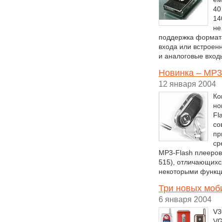
40
14
не
поддержка формата
входа или встроен
и аналоговые вход
Новинка – MP3-
12 января 2004
Ко
но
Fl
со
пр
ср
MP3-Flash плееров 
515), отличающихс
некоторыми функци
Три новых моб
6 января 2004
V3
VG