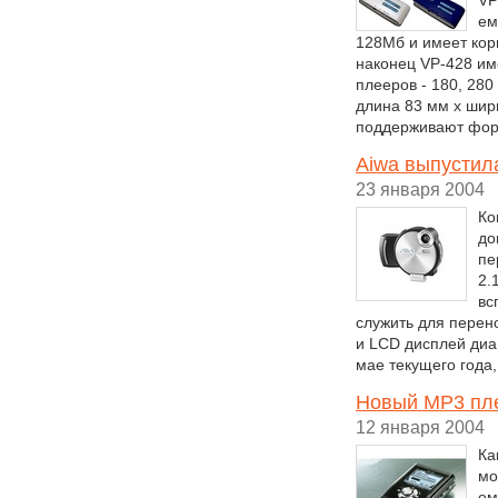
VP
ем
128Мб и имеет корп
наконец VP-428 им
плееров - 180, 28
длина 83 мм x шири
поддерживают фо
Aiwa выпустил
23 января 2004
Ко
до
пе
2.
вс
служить для пере
и LCD дисплей диа
мае текущего года,
Новый MP3 плее
12 января 2004
Ка
мо
ем