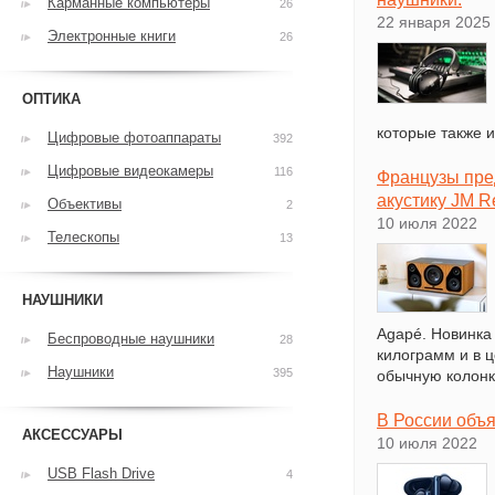
Карманные компьютеры
26
22 января 2025
Электронные книги
26
ОПТИКА
которые также 
Цифровые фотоаппараты
392
Цифровые видеокамеры
116
Французы пре
акустику JM 
Объективы
2
10 июля 2022
Телескопы
13
НАУШНИКИ
Agapé. Новинка
Беспроводные наушники
28
килограмм и в 
Наушники
395
обычную колонк
В России объя
АКСЕССУАРЫ
10 июля 2022
USB Flash Drive
4