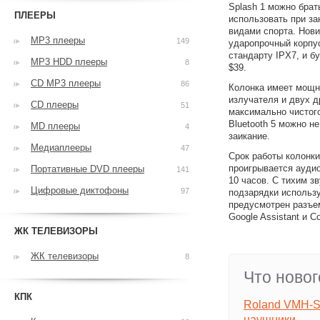
Splash 1 можно брат
ПЛЕЕРЫ
использовать при з
видами спорта. Нов
MP3 плееры
149
ударопрочный корпус
стандарту IPX7, и б
MP3 HDD плееры
8
$39.
CD MP3 плееры
86
Колонка имеет мощно
излучателя и двух д
CD плееры
51
максимально чистог
Bluetooth 5 можно н
MD плееры
4
заикание.
Медиаплееры
47
Срок работы колонки
проигрывается аудио
Портативные DVD плееры
141
10 часов. С тихим з
Цифровые диктофоны
97
подзарядки использу
предусмотрен разъе
Google Assistant и Co
ЖК ТЕЛЕВИЗОРЫ
ЖК телевизоры
8
Что новог
КПК
Roland VMH-S
наушники.