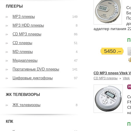
ПЛЕЕРЫ
Со
Бо
MP3 плееры
149
По
до
MP3 HDD плееры
8
адаптер питания 2
CD MP3 плееры
86
П
CD плееры
51
5450
MD плееры
4
Медиаплееры
47
Портативные DVD плееры
141
CD MP3 плеер Vitek V
Цифровые диктофоны
97
CD MP3 плееры
Vitek
Н
ЖК ТЕЛЕВИЗОРЫ
С
F
ЖК телевизоры
8
C
н
КПК
П