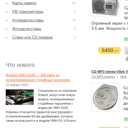
Карты памяти
64
С
FM трансмиттеры
7
о
М
Аудиоаксессуары
27
Огромный экран с 
3.5 мм. Мощность 4
Фотоаксессуары
2
Сумки для CD плееров
2
П
5450
Что нового
CD MP3 плеер Vitek V
Roland VMH-S100 — 300 евро за
CD MP3 плееры
Vitek
полноразмерные студийные наушники.
22 января 2025
Со
Специалисты из компании
Бо
Roland, выпустили новую
По
модель полноразмерных
до
студийных наушников с
индексом VMH-S100.
ад
Новинка отличается закрытой конструкцией с
установленными 50-мм драйверами, которые
П
также используются в модели VMH-D1 V-Drums.