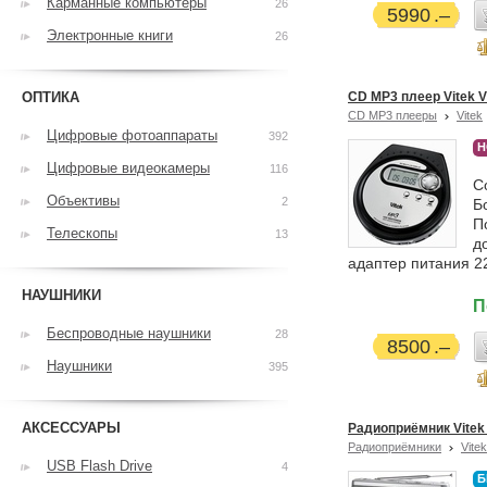
Карманные компьютеры
26
5990
Электронные книги
26
ОПТИКА
CD MP3 плеер Vitek V
CD MP3 плееры
Vitek
Цифровые фотоаппараты
392
Н
Цифровые видеокамеры
116
С
Объективы
2
Б
П
Телескопы
13
д
адаптер питания 2
НАУШНИКИ
П
Беспроводные наушники
28
8500
Наушники
395
АКСЕССУАРЫ
Радиоприёмник Vitek
Радиоприёмники
Vitek
USB Flash Drive
4
Б