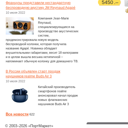
5450
Французы представили нестандартную
беспроводную акустику JM Reynaud Agapé
10 июля 2022
Компания Jean-Marie
Reynaud,
специализирующаяся на
производстве акустических
систем,
продемонстрировала новую модель
беспроводной колонки, которая получила
название Agapé. Новинка обладает
внушительными габаритами, весит 18 килограмм
и в целом вышла весьма нетипичной –
напоминает обычную колонку для домашнего ТВ.
В России объявлен старт продаж
наушников realme Buds Air 3
10 июля 2022
Китайский производитель
смартфонов realme
анонсировал начал продаж
новых флагманских
наушников Buds Air 3
Все новости
622
© 2003–2026 «ПортМаркет»