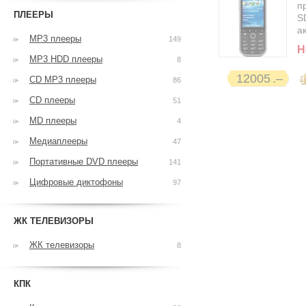
п
ПЛЕЕРЫ
SD
а
MP3 плееры
149
Н
MP3 HDD плееры
8
12005
CD MP3 плееры
86
CD плееры
51
MD плееры
4
Медиаплееры
47
Портативные DVD плееры
141
Цифровые диктофоны
97
ЖК ТЕЛЕВИЗОРЫ
ЖК телевизоры
8
КПК