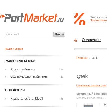
Чтобы узнать
Зарегистриру
Найти
О магазине
Акции и скидки
Главная
Qtek
,
РАДИОПРИЁМНИКИ
Радиоприёмники
134
Qtek
Сканирующие приёмники
11
Сервисные центры Qtek
ТЕЛЕФОНИЯ
Мобильный телефон 
Мобильные телефоны
Радиотелефоны DECT
85
Н