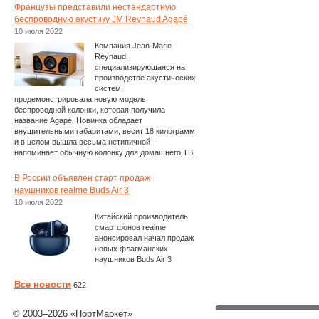
Французы представили нестандартную
беспроводную акустику JM Reynaud Agapé
10 июля 2022
Компания Jean-Marie
Reynaud,
специализирующаяся на
производстве акустических
систем,
продемонстрировала новую модель
беспроводной колонки, которая получила
название Agapé. Новинка обладает
внушительными габаритами, весит 18 килограмм
и в целом вышла весьма нетипичной –
напоминает обычную колонку для домашнего ТВ.
В России объявлен старт продаж
наушников realme Buds Air 3
10 июля 2022
Китайский производитель
смартфонов realme
анонсировал начал продаж
новых флагманских
наушников Buds Air 3
Все новости
622
© 2003–2026 «ПортМаркет»