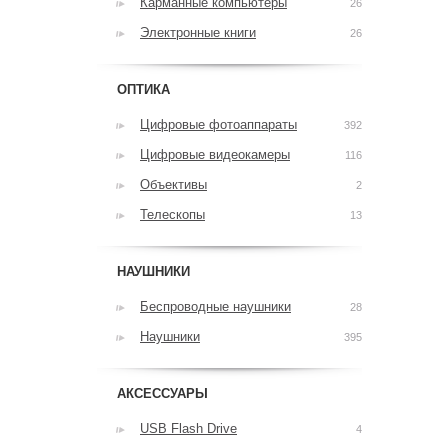
Карманные компьютеры
26
Электронные книги
26
ОПТИКА
Цифровые фотоаппараты
392
Цифровые видеокамеры
116
Объективы
2
Телескопы
13
НАУШНИКИ
Беспроводные наушники
28
Наушники
395
АКСЕССУАРЫ
USB Flash Drive
4