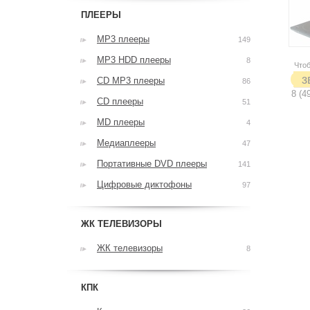
ПЛЕЕРЫ
MP3 плееры
149
MP3 HDD плееры
8
Чтоб
з
CD MP3 плееры
86
8 (4
CD плееры
51
MD плееры
4
Медиаплееры
47
Портативные DVD плееры
141
Цифровые диктофоны
97
ЖК ТЕЛЕВИЗОРЫ
ЖК телевизоры
8
КПК