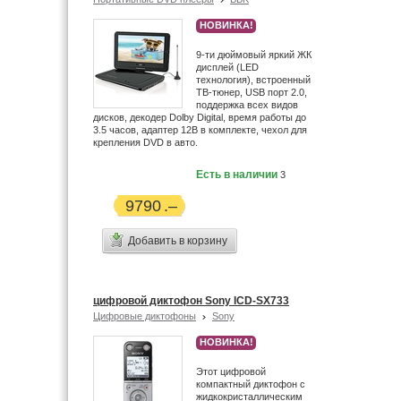
Dune (5)
НОВИНКА!
Dvico (2)
9-ти дюймовый яркий ЖК
DVTech (1)
дисплей (LED
Edic (6)
технология), встроенный
ТВ-тюнер, USB порт 2.0,
Egreat (6)
поддержка всех видов
Ellion (4)
дисков, декодер Dolby Digital, время работы до
3.5 часов, адаптер 12В в комплекте, чехол для
EMOL (2)
крепления DVD в авто.
Enigma (2)
Есть в наличии
3
Enkatsu (21)
Ergo (1)
9790
Ericsson (1)
Eton (23)
Добавить в корзину
Explay (4)
FujiFilm (33)
Garmin (8)
цифровой диктофон Sony ICD-SX733
Gmini (2)
Цифровые диктофоны
Sony
Grace Digital (2)
НОВИНКА!
Grundig (14)
Этот цифровой
Gueray (12)
компактный диктофон с
Haier (4)
жидкокристаллическим