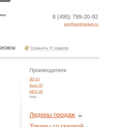
ина
8 (495) 799-20-92
pm@portmarket.ru
онтакты
Cравнить: 8 товаров
Производители
3Q (1)
Acer (2)
AEG (4)
Agva (1)
Aiptek (15)
Aiwa (7)
Лидеры продаж
94
AKG (55)
Alcatel (4)
Товары со скидкой