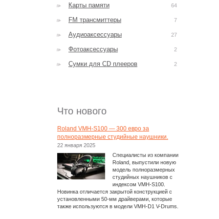
Карты памяти
64
FM трансмиттеры
7
Аудиоаксессуары
27
Фотоаксессуары
2
Сумки для CD плееров
2
Что нового
Roland VMH-S100 — 300 евро за
полноразмерные студийные наушники.
22 января 2025
Специалисты из компании
Roland, выпустили новую
модель полноразмерных
студийных наушников с
индексом VMH-S100.
Новинка отличается закрытой конструкцией с
установленными 50-мм драйверами, которые
также используются в модели VMH-D1 V-Drums.