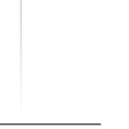
Mustek (5)
Mystery (21)
Naxa (2)
Nexx (3)
Nikon (65)
Nokia (28)
Noontec (5)
Odeon (4)
Orbit (1)
Orient (8)
Oysters (1)
Panasonic (182)
Pantech (13)
Pentax (35)
PerfectPro (8)
Perfeo (2)
Philips (90)
PocketBook (2)
Popcorn (1)
Premier (2)
Prology (1)