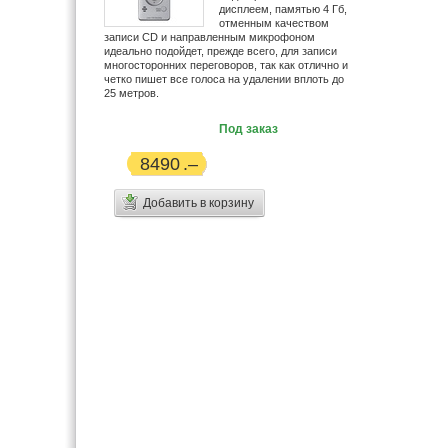
дисплеем, памятью 4 Гб,
Handaer (3)
отменным качеством
HiFiMan (1)
записи CD и направленным микрофоном
идеально подойдет, прежде всего, для записи
HoneyWld (1)
многосторонних переговоров, так как отлично и
Hyundai (10)
четко пишет все голоса на удалении вплоть до
25 метров.
Icom (2)
IconBit (9)
Под заказ
iRiver (9)
8490
Jenoptic (1)
JJ-Connect (4)
Добавить в корзину
JVC (39)
Kodak (7)
Konica Minolta (1)
Koss (54)
LG (34)
Logitech (1)
Maxon (5)
Midland (1)
Minolta (32)
Monster (4)
Motorola (21)