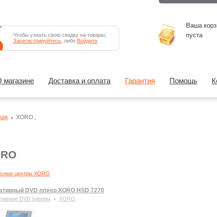
Ваша корз
пуста
Чтобы узнать свою скидку на товары,
Зарегистрируйтесь
, либо
Войдите
 магазине
Доставка и оплата
Гарантия
Помощь
К
ная
XORO
,
ORO
исные центры XORO
ативный DVD плеер XORO HSD 7270
тивные DVD плееры
XORO