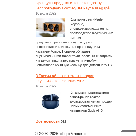
Французы представили нестандартную
беспроводную акустику JM Reynaud Agapé
10 июля 2022
Компания Jean-Marie
Reynaud,
специализирующаяся на
производстве акустических
систем,
продемонстрировала новую модель
беспроводной колонки, которая получила
название Agapé. Новинка обладает
внушительными габаритами, весит 18 килограмм
и в целом вышла весьма нетипичной –
напоминает обычную колонку для домашнего ТВ.
В России объявлен старт продаж
наушников realme Buds Air 3
10 июля 2022
Китайский производитель
смартфонов realme
анонсировал начал продаж
новых флагманских
наушников Buds Air 3
Все новости
622
© 2003–2026 «ПортМаркет»