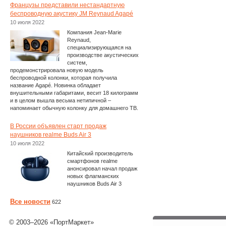
Французы представили нестандартную
беспроводную акустику JM Reynaud Agapé
10 июля 2022
Компания Jean-Marie
Reynaud,
специализирующаяся на
производстве акустических
систем,
продемонстрировала новую модель
беспроводной колонки, которая получила
название Agapé. Новинка обладает
внушительными габаритами, весит 18 килограмм
и в целом вышла весьма нетипичной –
напоминает обычную колонку для домашнего ТВ.
В России объявлен старт продаж
наушников realme Buds Air 3
10 июля 2022
Китайский производитель
смартфонов realme
анонсировал начал продаж
новых флагманских
наушников Buds Air 3
Все новости
622
© 2003–2026 «ПортМаркет»