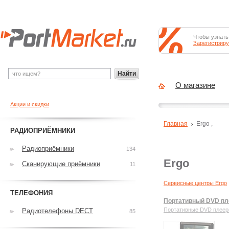
Чтобы узнать
Зарегистриру
Найти
О магазине
Акции и скидки
Главная
Ergo
,
РАДИОПРИЁМНИКИ
Радиоприёмники
134
Ergo
Сканирующие приёмники
11
Сервисные центры Ergo
ТЕЛЕФОНИЯ
Портативный DVD пл
Портативные DVD плее
Радиотелефоны DECT
85