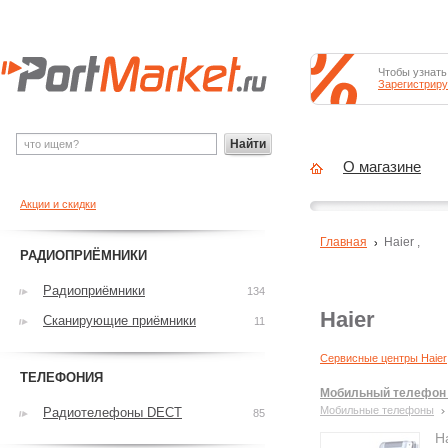
Чтобы узнать
Зарегистриру
Найти
О магазине
Акции и скидки
Главная
Haier
,
РАДИОПРИЁМНИКИ
Радиоприёмники
134
Haier
Сканирующие приёмники
11
Сервисные центры Haier
ТЕЛЕФОНИЯ
Мобильный телефон 
Мобильные телефоны
Радиотелефоны DECT
85
H