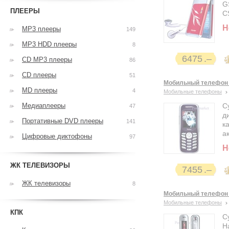
G
ПЛЕЕРЫ
C
Н
MP3 плееры
149
MP3 HDD плееры
8
6475
CD MP3 плееры
86
CD плееры
51
Мобильный телефон 
MD плееры
4
Мобильные телефоны
Медиаплееры
С
47
д
Портативные DVD плееры
141
к
а
Цифровые диктофоны
97
Н
ЖК ТЕЛЕВИЗОРЫ
7455
ЖК телевизоры
8
Мобильный телефон 
Мобильные телефоны
КПК
С
H