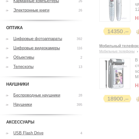
Карманные компьютеры
26
ц
1
Электронные книги
26
Н
ОПТИКА
14350
Цифровые фотоаппараты
392
Мобильный телефон 
Цифровые видеокамеры
116
Мобильные телефоны
Объективы
2
В
с
Телескопы
13
s
М
НАУШНИКИ
Н
Беспроводные наушники
28
18900
Наушники
395
АКСЕССУАРЫ
USB Flash Drive
4