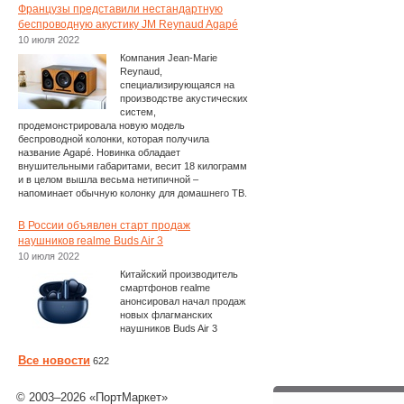
Французы представили нестандартную
беспроводную акустику JM Reynaud Agapé
10 июля 2022
Компания Jean-Marie
Reynaud,
специализирующаяся на
производстве акустических
систем,
продемонстрировала новую модель
беспроводной колонки, которая получила
название Agapé. Новинка обладает
внушительными габаритами, весит 18 килограмм
и в целом вышла весьма нетипичной –
напоминает обычную колонку для домашнего ТВ.
В России объявлен старт продаж
наушников realme Buds Air 3
10 июля 2022
Китайский производитель
смартфонов realme
анонсировал начал продаж
новых флагманских
наушников Buds Air 3
Все новости
622
© 2003–2026 «ПортМаркет»