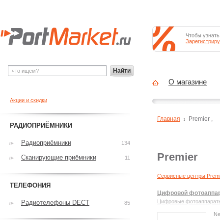
Чтобы узнать
Зарегистриру
Найти
О магазине
Акции и скидки
Главная
Premier
,
РАДИОПРИЁМНИКИ
Радиоприёмники
134
Premier
Сканирующие приёмники
11
Сервисные центры Premi
ТЕЛЕФОНИЯ
Цифровой фотоаппар
Цифровые фотоаппарат
Радиотелефоны DECT
85
Ne