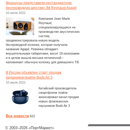
Французы представили нестандартную
беспроводную акустику JM Reynaud Agapé
10 июля 2022
Компания Jean-Marie
Reynaud,
специализирующаяся на
производстве акустических
систем,
продемонстрировала новую модель
беспроводной колонки, которая получила
название Agapé. Новинка обладает
внушительными габаритами, весит 18 килограмм
и в целом вышла весьма нетипичной –
напоминает обычную колонку для домашнего ТВ.
В России объявлен старт продаж
наушников realme Buds Air 3
10 июля 2022
Китайский производитель
смартфонов realme
анонсировал начал продаж
новых флагманских
наушников Buds Air 3
Все новости
622
© 2003–2026 «ПортМаркет»