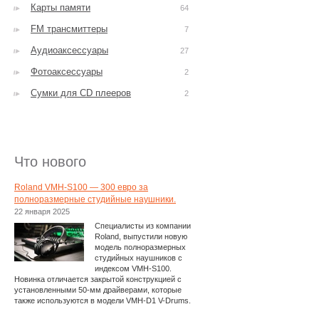
Карты памяти
64
FM трансмиттеры
7
Аудиоаксессуары
27
Фотоаксессуары
2
Сумки для CD плееров
2
Что нового
Roland VMH-S100 — 300 евро за
полноразмерные студийные наушники.
22 января 2025
Специалисты из компании
Roland, выпустили новую
модель полноразмерных
студийных наушников с
индексом VMH-S100.
Новинка отличается закрытой конструкцией с
установленными 50-мм драйверами, которые
также используются в модели VMH-D1 V-Drums.