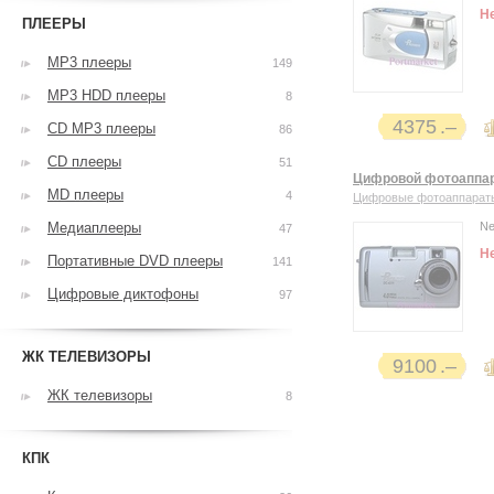
Н
ПЛЕЕРЫ
MP3 плееры
149
MP3 HDD плееры
8
4375
CD MP3 плееры
86
CD плееры
51
Цифровой фотоаппар
MD плееры
4
Цифровые фотоаппарат
Медиаплееры
Ne
47
Н
Портативные DVD плееры
141
Цифровые диктофоны
97
ЖК ТЕЛЕВИЗОРЫ
9100
ЖК телевизоры
8
КПК