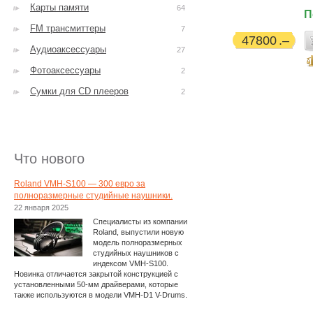
Карты памяти
64
П
FM трансмиттеры
7
47800
Аудиоаксессуары
27
Фотоаксессуары
2
Сумки для CD плееров
2
Что нового
Roland VMH-S100 — 300 евро за
полноразмерные студийные наушники.
22 января 2025
Специалисты из компании
Roland, выпустили новую
модель полноразмерных
студийных наушников с
индексом VMH-S100.
Новинка отличается закрытой конструкцией с
установленными 50-мм драйверами, которые
также используются в модели VMH-D1 V-Drums.