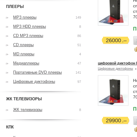
Н
с
ПЛЕЕРЫ
с
7
MP3 плееры
149
MP3 HDD плееры
8
П
CD MP3 плееры
86
26000
CD плееры
51
MD плееры
4
Медиаплееры
цифровой диктофон 
47
Цифровые диктофоны
Портативные DVD плееры
141
Н
Цифровые диктофоны
97
с
с
7
ЖК ТЕЛЕВИЗОРЫ
П
ЖК телевизоры
8
29900
КПК