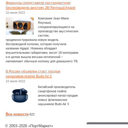
Французы представили нестандартную
беспроводную акустику JM Reynaud Agapé
10 июля 2022
Компания Jean-Marie
Reynaud,
специализирующаяся на
производстве акустических
систем,
продемонстрировала новую модель
беспроводной колонки, которая получила
название Agapé. Новинка обладает
внушительными габаритами, весит 18 килограмм
и в целом вышла весьма нетипичной –
напоминает обычную колонку для домашнего ТВ.
В России объявлен старт продаж
наушников realme Buds Air 3
10 июля 2022
Китайский производитель
смартфонов realme
анонсировал начал продаж
новых флагманских
наушников Buds Air 3
Все новости
622
© 2003–2026 «ПортМаркет»