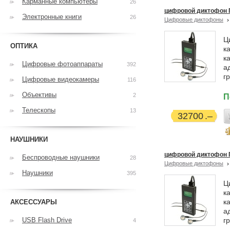
Карманные компьютеры
26
цифровой диктофон Г
Электронные книги
26
Цифровые диктофоны
Ц
ОПТИКА
к
к
Цифровые фотоаппараты
392
а
г
Цифровые видеокамеры
116
Объективы
2
П
Телескопы
13
32700
НАУШНИКИ
цифровой диктофон 
Беспроводные наушники
28
Цифровые диктофоны
Наушники
395
Ц
к
к
АКСЕССУАРЫ
а
USB Flash Drive
г
4