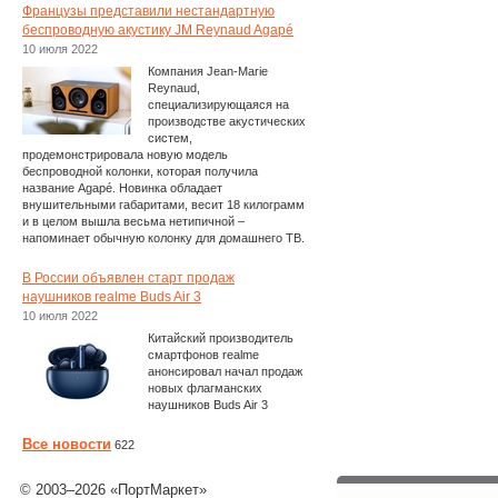
Французы представили нестандартную
беспроводную акустику JM Reynaud Agapé
10 июля 2022
Компания Jean-Marie
Reynaud,
специализирующаяся на
производстве акустических
систем,
продемонстрировала новую модель
беспроводной колонки, которая получила
название Agapé. Новинка обладает
внушительными габаритами, весит 18 килограмм
и в целом вышла весьма нетипичной –
напоминает обычную колонку для домашнего ТВ.
В России объявлен старт продаж
наушников realme Buds Air 3
10 июля 2022
Китайский производитель
смартфонов realme
анонсировал начал продаж
новых флагманских
наушников Buds Air 3
Все новости
622
© 2003–2026 «ПортМаркет»