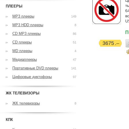
Ц
т
ПЛЕЕРЫ
6
в
MP3 плееры
149
U
MP3 HDD плееры
8
П
CD MP3 плееры
86
CD плееры
3675
51
MD плееры
4
Медиаплееры
47
Портативные DVD плееры
141
Цифровые диктофоны
97
ЖК ТЕЛЕВИЗОРЫ
ЖК телевизоры
8
КПК