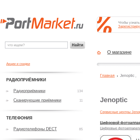
Чтобы узнать
Зарегистриру
Найти
О магазине
Акции и скидки
Главная
Jenoptic
,
РАДИОПРИЁМНИКИ
Радиоприёмники
134
Jenoptic
Сканирующие приёмники
11
Сервисные центры Jenop
ТЕЛЕФОНИЯ
Цифровой фотоаппара
Цифровые фотоаппарат
Радиотелефоны DECT
85