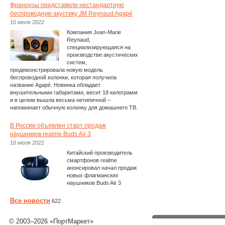
Французы представили нестандартную
беспроводную акустику JM Reynaud Agapé
10 июля 2022
Компания Jean-Marie
Reynaud,
специализирующаяся на
производстве акустических
систем,
продемонстрировала новую модель
беспроводной колонки, которая получила
название Agapé. Новинка обладает
внушительными габаритами, весит 18 килограмм
и в целом вышла весьма нетипичной –
напоминает обычную колонку для домашнего ТВ.
В России объявлен старт продаж
наушников realme Buds Air 3
10 июля 2022
Китайский производитель
смартфонов realme
анонсировал начал продаж
новых флагманских
наушников Buds Air 3
Все новости
622
© 2003–2026 «ПортМаркет»