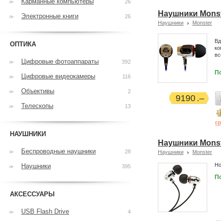
Карманные компьютеры
26
Наушники Monste
Электронные книги
26
Наушники
Monster
Вд
ОПТИКА
ко
вс
Цифровые фотоаппараты
392
П
Цифровые видеокамеры
116
Объективы
2
9190
Телескопы
13
ср
НАУШНИКИ
Наушники Monst
Беспроводные наушники
28
Наушники
Monster
Но
Наушники
395
П
АКСЕССУАРЫ
USB Flash Drive
4