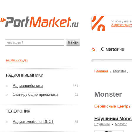
Чтобы узнать
Зарегистриру
Найти
О магазине
Акции и скидки
Главная
Monster
,
РАДИОПРИЁМНИКИ
Радиоприёмники
134
Monster
Сканирующие приёмники
11
Сервисные центры
ТЕЛЕФОНИЯ
Наушники Monste
Радиотелефоны DECT
85
Наушники
Monster