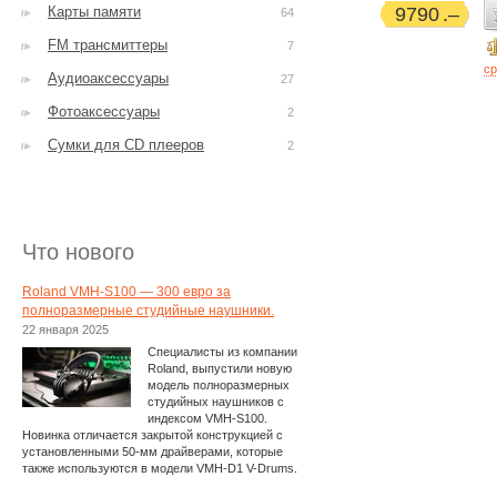
Карты памяти
9790
64
FM трансмиттеры
7
ср
Аудиоаксессуары
27
Фотоаксессуары
2
Сумки для CD плееров
2
Что нового
Roland VMH-S100 — 300 евро за
полноразмерные студийные наушники.
22 января 2025
Специалисты из компании
Roland, выпустили новую
модель полноразмерных
студийных наушников с
индексом VMH-S100.
Новинка отличается закрытой конструкцией с
установленными 50-мм драйверами, которые
также используются в модели VMH-D1 V-Drums.