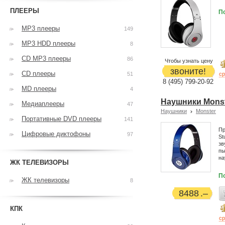
ПЛЕЕРЫ
П
MP3 плееры
149
MP3 HDD плееры
8
CD MP3 плееры
86
Чтобы узнать цену
звоните!
CD плееры
51
ср
8 (495) 799-20-92
MD плееры
4
Наушники Monste
Медиаплееры
47
Наушники
Monster
Портативные DVD плееры
141
Пр
Цифровые диктофоны
97
St
зв
пы
на
ЖК ТЕЛЕВИЗОРЫ
П
ЖК телевизоры
8
8488
КПК
ср