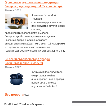
Французы представили нестандартную
беспроводную акустику JM Reynaud Agapé
10 июля 2022
Компания Jean-Marie
Reynaud,
специализирующаяся на
производстве акустических
систем,
продемонстрировала новую модель
беспроводной колонки, которая получила
название Agapé. Новинка обладает
внушительными габаритами, весит 18 килограмм
и в целом вышла весьма нетипичной –
напоминает обычную колонку для домашнего ТВ.
В России объявлен старт продаж
наушников realme Buds Air 3
10 июля 2022
Китайский производитель
смартфонов realme
анонсировал начал продаж
новых флагманских
наушников Buds Air 3
Все новости
622
© 2003–2026 «ПортМаркет»