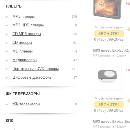
Н
ПЛЕЕРЫ
MP3 плееры
149
MP3 HDD плееры
8
Чтобы узнать цену
звоните!
CD MP3 плееры
86
8 (495) 799-20-92
CD плееры
51
MP3 плеер Explay X1
MD плееры
4
MP3 плееры
Explay
Медиаплееры
47
Портативные DVD плееры
141
Н
Цифровые диктофоны
97
ЖК ТЕЛЕВИЗОРЫ
Чтобы узнать цену
звоните!
ЖК телевизоры
8
8 (495) 799-20-92
КПК
MP3 плеер Explay Exp
MP3 плееры
Explay