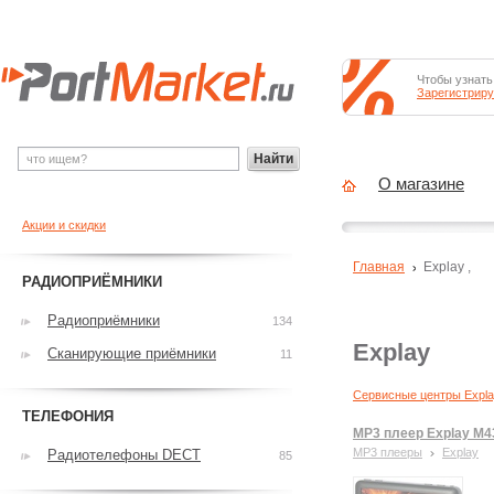
Чтобы узнать
Зарегистриру
Найти
О магазине
Акции и скидки
Главная
Explay
,
РАДИОПРИЁМНИКИ
Радиоприёмники
134
Explay
Сканирующие приёмники
11
Сервисные центры Expl
ТЕЛЕФОНИЯ
MP3 плеер Explay M
MP3 плееры
Explay
Радиотелефоны DECT
85