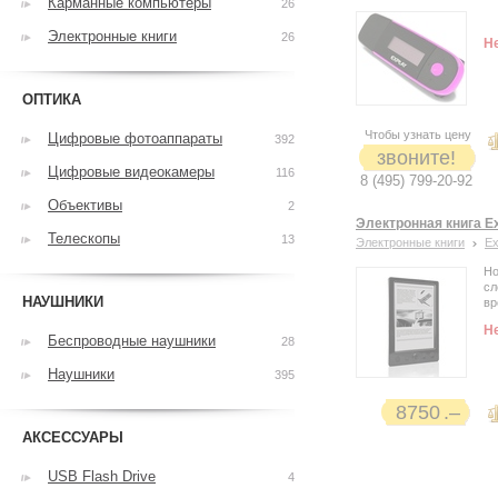
Карманные компьютеры
26
Электронные книги
26
Н
ОПТИКА
Чтобы узнать цену
Цифровые фотоаппараты
392
звоните!
Цифровые видеокамеры
116
8 (495) 799-20-92
Объективы
2
Электронная книга E
Телескопы
13
Электронные книги
Ex
Но
сл
НАУШНИКИ
вр
Н
Беспроводные наушники
28
Наушники
395
8750
АКСЕССУАРЫ
USB Flash Drive
4