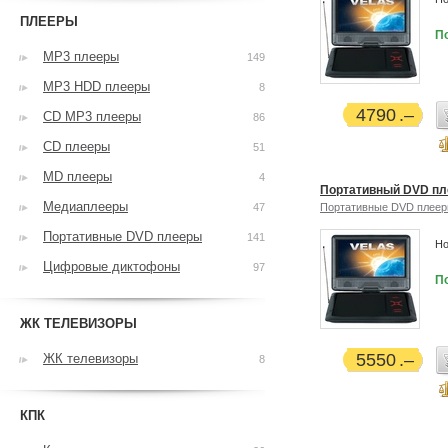
ПЛЕЕРЫ
П
MP3 плееры
149
MP3 HDD плееры
8
4790
CD MP3 плееры
86
CD плееры
51
MD плееры
4
Портативный DVD пл
Медиаплееры
47
Портативные DVD плее
Портативные DVD плееры
141
Но
Цифровые диктофоны
97
П
ЖК ТЕЛЕВИЗОРЫ
5550
ЖК телевизоры
8
КПК