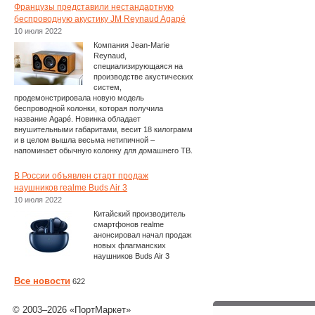
Французы представили нестандартную
беспроводную акустику JM Reynaud Agapé
10 июля 2022
Компания Jean-Marie
Reynaud,
специализирующаяся на
производстве акустических
систем,
продемонстрировала новую модель
беспроводной колонки, которая получила
название Agapé. Новинка обладает
внушительными габаритами, весит 18 килограмм
и в целом вышла весьма нетипичной –
напоминает обычную колонку для домашнего ТВ.
В России объявлен старт продаж
наушников realme Buds Air 3
10 июля 2022
Китайский производитель
смартфонов realme
анонсировал начал продаж
новых флагманских
наушников Buds Air 3
Все новости
622
© 2003–2026 «ПортМаркет»