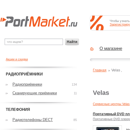
Чтобы узнать
Зарегистриру
Найти
О магазине
Акции и скидки
Главная
Velas
,
РАДИОПРИЁМНИКИ
Радиоприёмники
134
Velas
Сканирующие приёмники
11
Сервисные центры Velas
ТЕЛЕФОНИЯ
Портативный DVD пл
Портативные DVD плее
Радиотелефоны DECT
85
Но